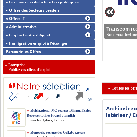
›› Les Concours de la fonction publiques
›› Offres des Secteurs Leaders
›› Offres IT
›› Administrative
Transcom rec
›› Emploi Centre d'Appel
Nous vous invitons
›› Immigration emploi à l'étranger
Parcourir les Offres
››
Entreprise
Publiez vos offres d'emploi
›› Toutes les of
Archipel rec
››
Multinational MC recrute Bilingual Sales
Intérieur /
Representatives French / English
Toutes les régions, Tunisie
››
Monoprix recrute des Collaborateurs