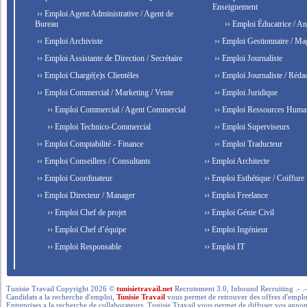
Enseignement
›› Emploi Agent Administrative / Agent de
Bureau
›› Emploi Éducatrice / An
›› Emploi Archiviste
›› Emploi Gestionnaire / Ma
›› Emploi Assistante de Direction / Secrétaire
›› Emploi Journaliste
›› Emploi Chargé(e)s Clientèles
›› Emploi Journaliste / Rédac
›› Emploi Commercial / Marketing / Vente
›› Emploi Juridique
›› Emploi Commercial / Agent Commercial
›› Emploi Ressources Huma
›› Emploi Technico-Commercial
›› Emploi Superviseurs
›› Emploi Comptabilité - Finance
›› Emploi Traducteur
›› Emploi Conseillers / Consultants
›› Emploi Architecte
›› Emploi Coordinateur
›› Emploi Esthétique / Coiffure
›› Emploi Directeur / Manager
›› Emploi Freelance
›› Emploi Chef de projet
›› Emploi Génie Civil
›› Emploi Chef d’équipe
›› Emploi Ingénieur
›› Emploi Responsable
›› Emploi IT
Tunisie Travail Copyright 2026 ©
tunisietravail.net
Recrutement 3.0, Inbound Recruiting .- .-.. --- 
Candidats a la recherche d'emploi,
Tunisie Travail
vous permet de retrouver des offres d'emploi 
Entreprises a la recherche de collaborateurs, Tunisie Travail vous permet de diffuser vos annon