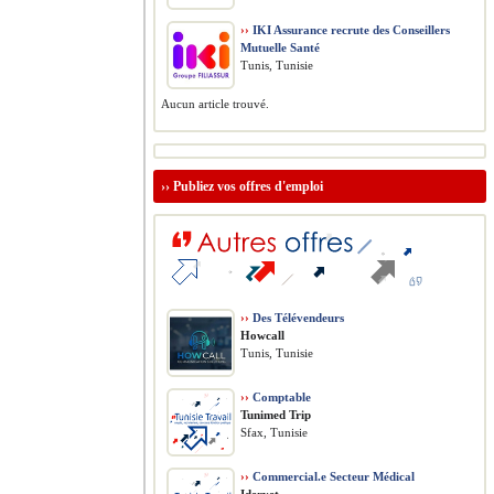
››
IKI Assurance recrute des Conseillers
Mutuelle Santé
Tunis, Tunisie
Aucun article trouvé.
››
Publiez vos offres d'emploi
››
Des Télévendeurs
Howcall
Tunis, Tunisie
››
Comptable
Tunimed Trip
Sfax, Tunisie
››
Commercial.e Secteur Médical