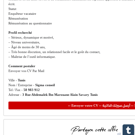
écrit.
Statut
Enquêteur vacataire
Rémunération
Rémunération au questionnaire
Profil recherché
– Sérieux, dynamique et motivé,
– Niveau universitaire,
– Âgé de moins de 30 ans,
– Très bonne élocution, un relationnel facile et le goût du contact,
– Maîtrise de l’outil informatique.
Comment postuler
Envoyer vos CV Par Mail
Ville ›
Tunis
Nom / Entreprise ›
Sigma conseil
Tel / Fax ›
58 983 912
Adresse ›
3 Rue Abdemalek Ibn Marouane Alain Savary Tunis
أرسل سيرتك الذاتية
›› Envoyer votre CV ››
‹‹ 