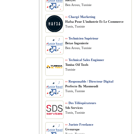
Ideryet
Ben Arous, Tunisie
››
Chargé Marketing
Hafsa Pour L’industrie Et Le Commerce
Tunis, Tunisie
››
Technicien Supérieur
Betae Ingenierie
Ben Arous, Tunisie
››
Technical Sales Enginner
Tunisa Oil Tools
Tunisie
››
Responsable / Directeur Digital
Perfecto By Masmoudi
Tunis, Tunisie
››
Des Téléopérateurs
Sds Services
Tunis, Tunisie
››
Juriste Freelance
Gveurope