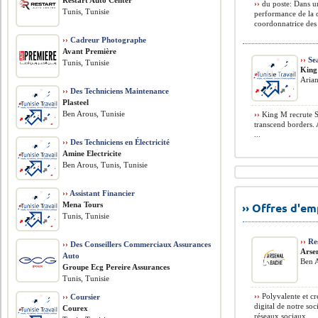
Restart Auto Center
››
du poste: Dans un
Tunis, Tunisie
performance de la 
coordonnatrice des 
››
Cadreur Photographe
Avant Première
››
Sea
Tunis, Tunisie
Kin
Arian
››
Des Techniciens Maintenance
Plasteel
Ben Arous, Tunisie
››
King M recrute S
transcend borders. 
...
››
Des Techniciens en Électricité
Amine Electricite
Ben Arous, Tunis, Tunisie
››
Assistant Financier
Mena Tours
›› Offres d'e
Tunis, Tunisie
››
Res
››
Des Conseillers Commerciaux Assurances
Arse
Auto
Ben A
Groupe Ecg Pereire Assurances
Tunis, Tunisie
››
Polyvalente et cr
››
Coursier
digital de notre so
Courex
réseaux sociaux, ...