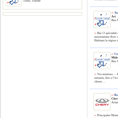
Tunis, Tunisie
››
Te
Ari
Ben A
››
Bac+3 spécialité 
automatisme Avec o
Habitant la région 
››
Con
Mide
Ben A
››
Vos missions : - 
entrants, être a l’é
clients ...
››
Res
Cher
Aria
››
Principales Missio