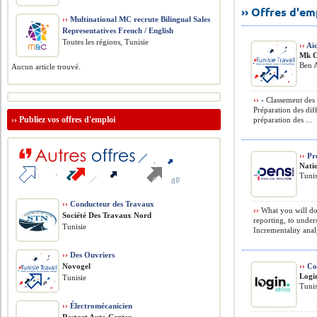
›› Offres d'e
››
Multinational MC recrute Bilingual Sales
Representatives French / English
Toutes les régions, Tunisie
››
Ai
Mk C
Ben A
Aucun article trouvé.
››
- Classement des 
Préparation des diff
››
Publiez vos offres d'emploi
préparation des ...
››
Pro
Nati
Tunis
››
Conducteur des Travaux
››
What you will do
Société Des Travaux Nord
reporting, to under
Tunisie
Incrementality analy
››
Des Ouvriers
Novogel
››
Coo
Logi
Tunisie
Tunis
››
Électromécanicien