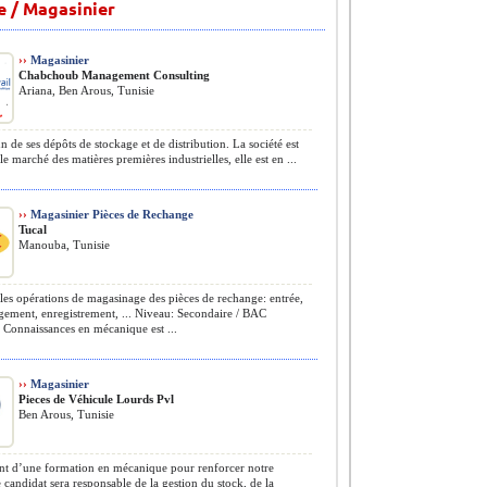
e / Magasinier
››
Magasinier
Chabchoub Management Consulting
Ariana, Ben Arous, Tunisie
n de ses dépôts de stockage et de distribution. La société est
le marché des matières premières industrielles, elle est en ...
››
Magasinier Pièces de Rechange
Tucal
Manouba, Tunisie
les opérations de magasinage des pièces de rechange: entrée,
ngement, enregistrement, ... Niveau: Secondaire / BAC
Connaissances en mécanique est ...
››
Magasinier
Pieces de Véhicule Lourds Pvl
Ben Arous, Tunisie
t d’une formation en mécanique pour renforcer notre
 candidat sera responsable de la gestion du stock, de la