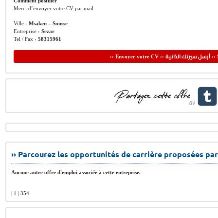
Comment postuler
Merci d’envoyer votre CV par mail
Ville ›
Msaken – Sousse
Entreprise ›
Sezar
Tel / Fax ›
58315961
أرسل سيرتك الذاتية
›› Envoyer votre CV ››
‹‹ 
›› Parcourez les opportunités de carrière proposées par
Aucune autre offre d'emploi associée à cette entreprise.
| 1 | 354