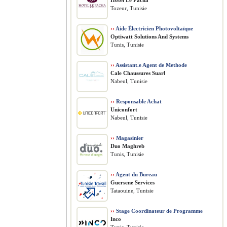
Hôtel Le Pacha
Tozeur, Tunisie
››
Aide Électricien Photovoltaïque
Optiwatt Solutions And Systems
Tunis, Tunisie
››
Assistant.e Agent de Methode
Cale Chaussures Suarl
Nabeul, Tunisie
››
Responsable Achat
Uniconfort
Nabeul, Tunisie
››
Magasinier
Duo Maghreb
Tunis, Tunisie
››
Agent du Bureau
Guersene Services
Tataouine, Tunisie
››
Stage Coordinateur de Programme
Inco