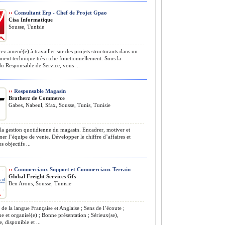
››
Consultant Erp - Chef de Projet Gpao
Cisa Informatique
Sousse, Tunisie
ez amené(e) à travailler sur des projets structurants dans un
ent technique très riche fonctionnellement. Sous la
du Responsable de Service, vous ...
››
Responsable Magasin
Bratherz de Commerce
Gabes, Nabeul, Sfax, Sousse, Tunis, Tunisie
la gestion quotidienne du magasin. Encadrer, motiver et
r l’équipe de vente. Développer le chiffre d’affaires et
es objectifs ...
››
Commerciaux Support et Commerciaux Terrain
Global Freight Services Gfs
Ben Arous, Sousse, Tunisie
 de la langue Française et Anglaise ; Sens de l’écoute ;
 et organisé(e) ; Bonne présentation ; Sérieux(se),
 disponible et ...