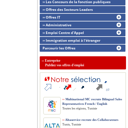
›› Les Concours de la fonction publiques
›› Offres des Secteurs Leaders
›› Offres IT
›› Administrative
›› Emploi Centre d'Appel
›› Immigration emploi à l'étranger
Parcourir les Offres
››
Entreprise
Publiez vos offres d'emploi
››
Multinational MC recrute Bilingual Sales
Representatives French / English
Toutes les régions, Tunisie
››
Altaservice recrute des Collaborateurs
Tunis, Tunisie