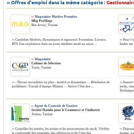
›› Offres d'emploi dans la même catégorie :
Gestionnair
››
Magasinier Matière Première
Mbg Profilage
Ben Arous, Tunisie
››
Candidats Motivés, Dynamiques et rigoureux Formation: Licence,
››
Pour l’u
BTS Une expérience dans un poste similaire serait un atout ...
leader sur 
››
Magasinier
Cabinet de Sélection
Tunis, Tunisie
››
- Niveau secondaire ou plus - motivé et dynamique . - Résolution de
››
Assurer 
problèmes -Travail d’équipe Mission : - Suivre l’état des ...
sortie, ra
Technique 
››
Agent de Controle de Gestion
Société Hamila pour le Commerce et l’industrie
Ariana, Tunisie
››
Contrôler les entrées, les sorties et les mouvements de stock. Vérifier
››
Disposan
la conformité des quantités, des références et de l’état des
équipe. Le