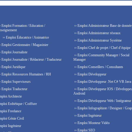
› Emploi Formation / Education /
›› Emploi Administrateur Base de donnée
nseignement
›› Emploi Administrateur réseaux
›› Emploi Éducatrice / Animatrice
›› Emploi Administrateur Système
› Emploi Gestionnaire / Magasinier
›› Emploi Chef de projet / Chef d’équipe
› Emploi Journaliste
›› Emploi Community Manager / Social
› Emploi Journaliste / Rédacteur / Traducteur
Manager
› Emploi Juridique
›› Emploi Conseillers / Consultants
› Emploi Ressources Humaines / RH
›› Emploi Développeur
› Emploi Superviseurs
›› Emploi Développeur .Net C# VB Java
› Emploi Traducteur
›› Emploi Développeur IOS / Développe
Android
mploi Architecte
›› Emploi Développeur Web / Intégrateur
mploi Esthétique / Coiffure
›› Emploi Infographiste / Designer / Grap
mploi Freelance
›› Emploi Ingénieur
mploi Génie Civil
›› Emploi Monteur Vidéo
mploi Ingénieur
›› Emploi SEO