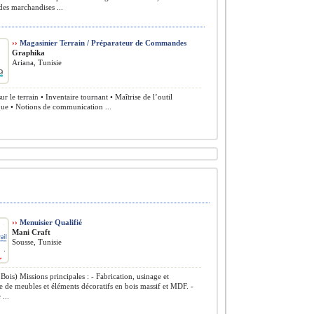
des marchandises ...
››
Magasinier Terrain / Préparateur de Commandes
Graphika
Ariana, Tunisie
ur le terrain • Inventaire tournant • Maîtrise de l’outil
que • Notions de communication ...
››
Menuisier Qualifié
Mani Craft
Sousse, Tunisie
Bois) Missions principales : - Fabrication, usinage et
 de meubles et éléments décoratifs en bois massif et MDF. -
...