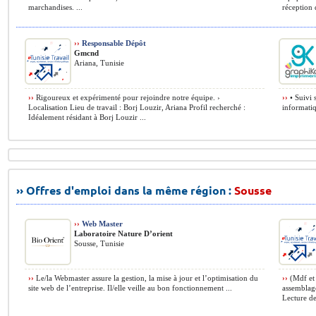
marchandises. ...
réception 
››
Responsable Dépôt
Gmcnd
Ariana, Tunisie
››
Rigoureux et expérimenté pour rejoindre notre équipe. ›
››
• Suivi s
Localisation Lieu de travail : Borj Louzir, Ariana Profil recherché :
informati
Idéalement résidant à Borj Louzir ...
›› Offres d'emploi dans la même région :
Sousse
››
Web Master
Laboratoire Nature D’orient
Sousse, Tunisie
››
Le/la Webmaster assure la gestion, la mise à jour et l’optimisation du
››
(Mdf et 
site web de l’entreprise. Il/elle veille au bon fonctionnement ...
assemblage
Lecture de 