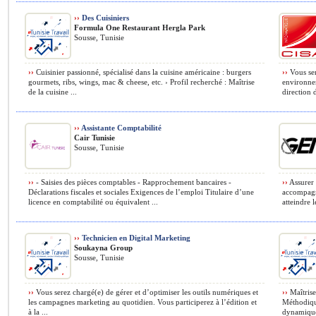
››
Des Cuisiniers
Formula One Restaurant Hergla Park
Sousse, Tunisie
››
Cuisinier passionné, spécialisé dans la cuisine américaine : burgers
››
Vous ser
gourmets, ribs, wings, mac & cheese, etc. › Profil recherché : Maîtrise
environnem
de la cuisine ...
direction 
››
Assistante Comptabilité
Cair Tunisie
Sousse, Tunisie
››
- Saisies des pièces comptables - Rapprochement bancaires -
››
Assurer 
Déclarations fiscales et sociales Exigences de l’emploi Titulaire d’une
accompagne
licence en comptabilité ou équivalent ...
atteindre l
››
Technicien en Digital Marketing
Soukayna Group
Sousse, Tunisie
››
Vous serez chargé(e) de gérer et d’optimiser les outils numériques et
››
Maîtrise
les campagnes marketing au quotidien. Vous participerez à l’édition et
Méthodique
à la ...
dynamique,