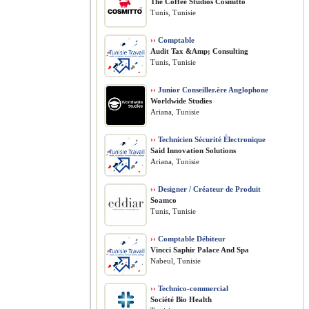
The Coffee Studios Cosmitto
Tunis, Tunisie
››
Comptable
Audit Tax &Amp; Consulting
Tunis, Tunisie
››
Junior Conseiller.ère Anglophone
Worldwide Studies
Ariana, Tunisie
››
Technicien Sécurité Électronique
Said Innovation Solutions
Ariana, Tunisie
››
Designer / Créateur de Produit
Soamco
Tunis, Tunisie
››
Comptable Débiteur
Vincci Saphir Palace And Spa
Nabeul, Tunisie
››
Technico-commercial
Société Bio Health