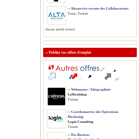
››
Altaservice recrute des Collaborateurs
Tunis, Tunisie
Aucun article trouvé.
››
Publiez vos offres d'emploi
››
Webmaster / Infographiste
Lofficielshop
Tunisie
››
Coordonnatrice des Opérations
Marketing
Login Consulting
Tunisie
››
Des Baristas