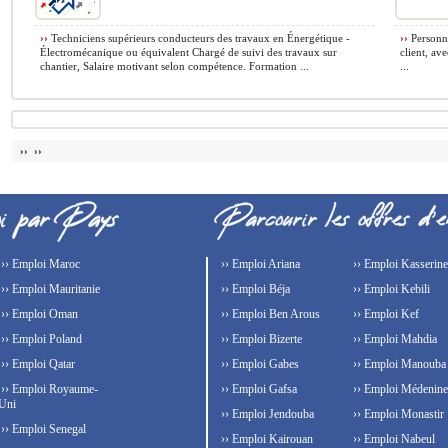
››
Techniciens supérieurs conducteurs des travaux en Énergétique -
››
Personne
Électromécanique ou équivalent Chargé de suivi des travaux sur
client, av
chantier, Salaire motivant selon compétence. Formation ...
...
›› ››
›› Emploi Maroc
›› Emploi Ariana
›› Emploi Kasserine
›› Emploi Mauritanie
›› Emploi Béja
›› Emploi Kebili
›› Emploi Oman
›› Emploi Ben Arous
›› Emploi Kef
›› Emploi Poland
›› Emploi Bizerte
›› Emploi Mahdia
›› Emploi Qatar
›› Emploi Gabes
›› Emploi Manouba
›› Emploi Royaume-
›› Emploi Gafsa
›› Emploi Médenine
Uni
›› Emploi Jendouba
›› Emploi Monastir
›› Emploi Senegal
›› Emploi Kairouan
›› Emploi Nabeul