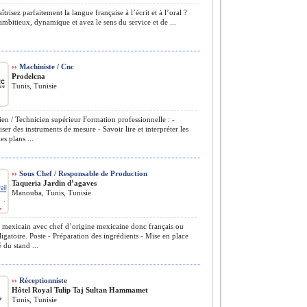
risez parfaitement la langue française à l’écrit et à l’oral ?
ambitieux, dynamique et avez le sens du service et de ...
››
Machiniste / Cnc
Prodelcna
Tunis, Tunisie
en / Technicien supérieur Formation professionnelle : -
liser des instruments de mesure - Savoir lire et interpréter les
les plans ...
››
Sous Chef / Responsable de Production
Taqueria Jardin d’agaves
Manouba, Tunis, Tunisie
 mexicain avec chef d’origine mexicaine donc français ou
ligatoire. Poste - Préparation des ingrédients - Mise en place
 du stand ...
››
Réceptionniste
Hôtel Royal Tulip Taj Sultan Hammamet
Tunis, Tunisie