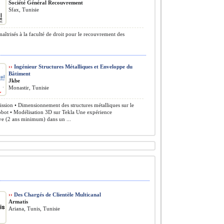
Société Général Recouvrement
Sfax, Tunisie
aîtrisés à la faculté de droit pour le recouvrement des
››
Ingénieur Structures Métalliques et Enveloppe du
Bâtiment
Jkbe
Monastir, Tunisie
ssion • Dimensionnement des structures métalliques sur le
obot • Modélisation 3D sur Tekla Une expérience
ive (2 ans minimum) dans un ...
››
Des Chargés de Clientèle Multicanal
Armatis
Ariana, Tunis, Tunisie