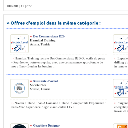
1002301 | 17 | 872
›› Offres d'emploi dans la même catégorie :
››
Des Commerciaux B2b
Hannibal Training
Ariana, Tunisie
››
Hannibal Training recrute Des Commerciaux B2B Objectifs du poste
››
Experien
• Représenter notre entreprise, avec une connaissance approfondie de
drilling p
nos offres • Étudier les besoins ...
in remote 
››
Assistante d’achat
Société Stes
Sousse, Tunisie
››
Niveau d’etude : Bac›3 Domaine d’étude : Comptabilité Expérience :
››
Exigence
Sans/Avec Expérience Eligible au Contrat CIVP ...
énergétiqu
travailler
››
Graphiste Designer