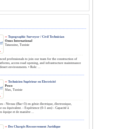
››
Topographic Surveyor / Civil Technician
Omos International
Tataouine, Tunisie
ced professionals to join our team for the construction of
latforms, access road opening, and infrastructure maintenance
desert environments. • Role: ...
››
Technicien Supérieur en Electricité
Pesco
Sfax, Tunisie
s - Niveau (Bac+3) en génie électrique, électronique,
e ou équivalent. - Expérience (0-1 ans) - Capacité à
 en équipe et de manière ...
››
Des Chargés Recouvrement Juridique