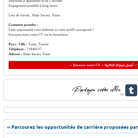
Désireuse d’apprendre et de s’investir
Engagement possible à long terme
Lieu de travail : Alain Savary, Tunis
Comment postuler :
Cette opportunité vous intéresse et votre profil correspond ?
Envoyez-nous votre CV via le formulaire
Pays / Ville ›
Tunis, Tunisie
Téléphone ›
71840137
Adresse ›
Alain Savary Tunis
أرسل سيرتك الذاتية
›› Envoyer votre CV ››
‹‹ 
›› Parcourez les opportunités de carrière proposées par