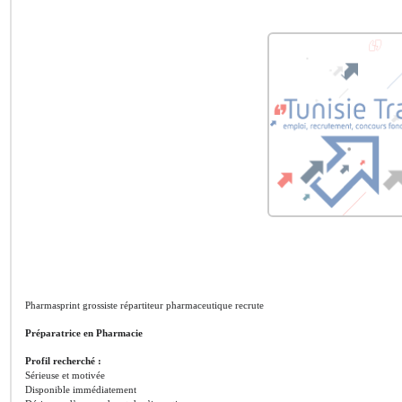
Pharmasprint grossiste répartiteur pharmaceutique recrute
Préparatrice en Pharmacie
Profil recherché :
Sérieuse et motivée
Disponible immédiatement