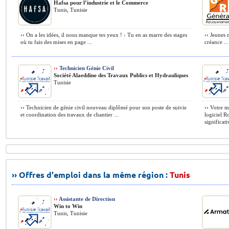
Hafsa pour l’industrie et le Commerce
Tunis, Tunisie
››
On a les idées, il nous manque tes yeux ! › Tu en as marre des stages
››
Jeunes m
où tu fais des mises en page ...
créance ...
››
Technicien Génie Civil
Société Alaeddine des Travaux Publics et Hydrauliques
Tunisie
››
Technicien de génie civil nouveau diplômé pour son poste de suivie
››
Votre mi
et coordination des travaux de chantier ...
logiciel R
significat
›› Offres d'emploi dans la même région :
Tunis
››
Assistante de Direction
Win to Win
Tunis, Tunisie