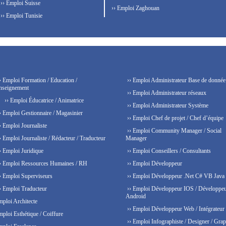
›› Emploi Suisse
›› Emploi Zaghouan
›› Emploi Tunisie
› Emploi Formation / Education /
›› Emploi Administrateur Base de donnée
nseignement
›› Emploi Administrateur réseaux
›› Emploi Éducatrice / Animatrice
›› Emploi Administrateur Système
› Emploi Gestionnaire / Magasinier
›› Emploi Chef de projet / Chef d’équipe
› Emploi Journaliste
›› Emploi Community Manager / Social
› Emploi Journaliste / Rédacteur / Traducteur
Manager
› Emploi Juridique
›› Emploi Conseillers / Consultants
› Emploi Ressources Humaines / RH
›› Emploi Développeur
› Emploi Superviseurs
›› Emploi Développeur .Net C# VB Java
› Emploi Traducteur
›› Emploi Développeur IOS / Développe
Android
mploi Architecte
›› Emploi Développeur Web / Intégrateur
mploi Esthétique / Coiffure
›› Emploi Infographiste / Designer / Grap