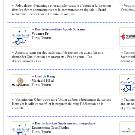
››
Polyvalente, dynamique et organisée, capable d’appuyer la direction
››
Vous maît
dans les tâches administratives et la communication digitale. › Profil
Vous êtes 
recherché Licence (Bac›3) minimum ou plus ...
››
Des Téléconseillers Appels Sortants
Voyance Fr
Tunis, Tunisie
››
Appels sortants sur des leads qualifiés (personnes ayant fait une
››
Technici
demande) Qualification des prospects › Pas de vente › Pas
Savoir uti
d’encaissement › Les ...
dessins et 
››
Chef de Rang
Marigold Hôtel
Tunis, Tunisie
››
Vos missions Gérer votre rang Veiller au bon déroulement du service
››
Traiteur
Nettoyer la salle et contrôler la propreté du rang Fidélisation de la
anglais ob
clientèle ...
et propreté
››
Des Techniciens Supérieur en Energétique
Equipements Tous Fluides
Tunis, Tunisie