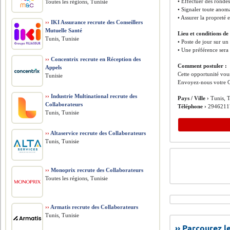
• Effectuer des rondes
Toutes les régions, Tunisie
• Signaler toute anoma
• Assurer la propreté e
››
IKI Assurance recrute des Conseillers
Mutuelle Santé
Lieu et conditions de 
Tunis, Tunisie
• Poste de jour sur un
• Une préférence sera
››
Concentrix recrute en Réception des
Comment postuler :
Appels
Cette opportunité vous
Tunisie
Envoyez-nous votre C
››
Industrie Multinational recrute des
Pays / Ville ›
Tunis, T
Collaborateurs
Téléphone ›
2946211
Tunis, Tunisie
››
Altaservice recrute des Collaborateurs
Tunis, Tunisie
››
Monoprix recrute des Collaborateurs
Toutes les régions, Tunisie
››
Armatis recrute des Collaborateurs
Tunis, Tunisie
›› Parcourez 