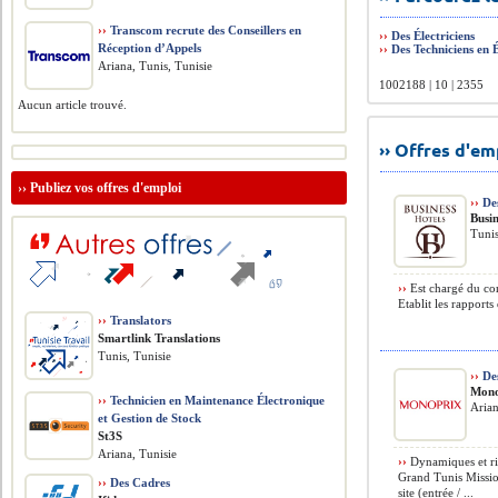
››
Transcom recrute des Conseillers en
››
Des Électriciens
Réception d’Appels
››
Des Techniciens en É
Ariana, Tunis, Tunisie
1002188 | 10 | 2355
Aucun article trouvé.
›› Offres d'e
››
Publiez vos offres d'emploi
››
Des
Busi
Tunis
››
Est chargé du cont
Etablit les rapports 
››
Translators
Smartlink Translations
Tunis, Tunisie
››
Des
Mono
››
Technicien en Maintenance Électronique
Arian
et Gestion de Stock
St3S
Ariana, Tunisie
››
Dynamiques et rig
Grand Tunis Mission
››
Des Cadres
site (entrée / ...