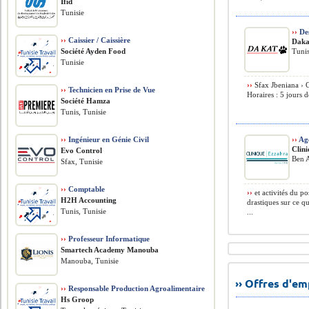
Ifid
Tunisie
››
Des
››
Caissier / Caissière
Daka
Société Ayden Food
Tunis
Tunisie
››
Sfax Jbeniana › C
››
Technicien en Prise de Vue
Horaires : 5 jours d
Société Hamza
Tunis, Tunisie
››
Ingénieur en Génie Civil
››
Age
Clin
Evo Control
Ben A
Sfax, Tunisie
››
Comptable
››
et activités du po
H2H Accounting
drastiques sur ce q
Tunis, Tunisie
...
››
Professeur Informatique
Smartech Academy Manouba
Manouba, Tunisie
›› Offres d'e
››
Responsable Production Agroalimentaire
Hs Groop