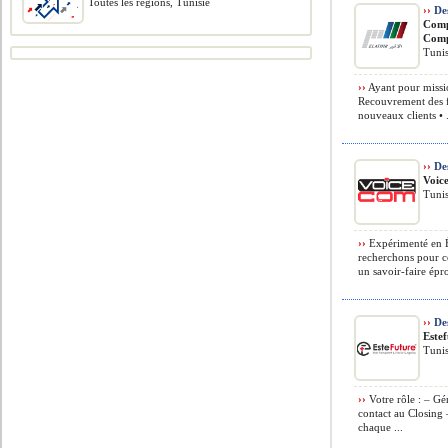
Toutes les régions, Tunisie
››
De
Comp
Com
Tunis
››
Ayant pour missio
Recouvrement des fa
nouveaux clients • .
››
Des
Voic
Tunis
››
Expérimenté en É
recherchons pour ce
un savoir-faire épr
››
Des
Este
Tunis
››
Votre rôle : – Gé
contact au Closing
chaque ...