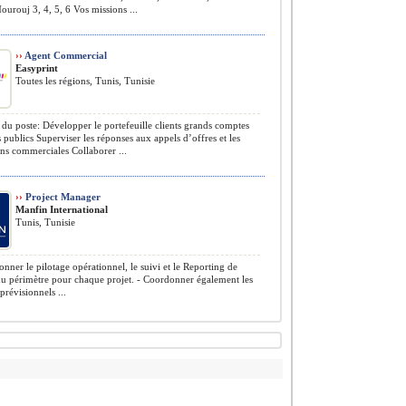
rouj 3, 4, 5, 6 Vos missions ...
››
Agent Commercial
Easyprint
Toutes les régions, Tunis, Tunisie
du poste: Développer le portefeuille clients grands comptes
 publics Superviser les réponses aux appels d’offres et les
ns commerciales Collaborer ...
››
Project Manager
Manfin International
Tunis, Tunisie
nner le pilotage opérationnel, le suivi et le Reporting de
 du périmètre pour chaque projet. - Coordonner également les
prévisionnels ...