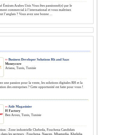
 Émirats Arabes Unis Vous êtes passionné(e) par le
ent commercial à l’international et vous maîtrisez
nt l’anglais ? Vous avez une bonne ...
››
Business Developer Solutions Rh and Saas
Moneycore
Ariana, Tunis, Tunisie
z une passion pour la vente, les solutions digitales RH et la
tion des entreprises ? Cette opportunité est faite pour vous !
››
Aide Magasinier
H Factory
Ben Arous, Tunis, Tunisie
tion : Zone industrielle Chebeda, Fouchena Candidats
 dans les secteurs : Fouchena, Naacen, Mhamedia, Khelidia