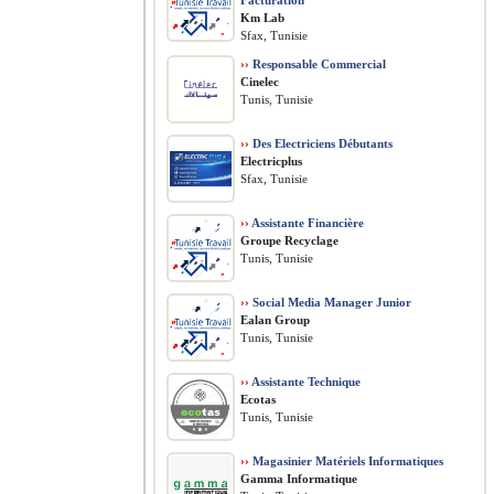
Facturation
Km Lab
Sfax, Tunisie
››
Responsable Commercial
Cinelec
Tunis, Tunisie
››
Des Electriciens Débutants
Electricplus
Sfax, Tunisie
››
Assistante Financière
Groupe Recyclage
Tunis, Tunisie
››
Social Media Manager Junior
Ealan Group
Tunis, Tunisie
››
Assistante Technique
Ecotas
Tunis, Tunisie
››
Magasinier Matériels Informatiques
Gamma Informatique