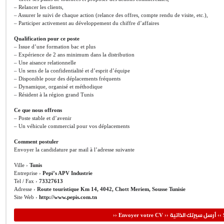
– Relancer les clients,
– Assurer le suivi de chaque action (relance des offres, compte rendu de visite, etc.),
– Participer activement au développement du chiffre d’affaires
Qualification pour ce poste
– Issue d’une formation bac et plus
– Expérience de 2 ans minimum dans la distribution
– Une aisance relationnelle
– Un sens de la confidentialité et d’esprit d’équipe
– Disponible pour des déplacements fréquents
– Dynamique, organisé et méthodique
– Résident à la région grand Tunis
Ce que nous offrons
– Poste stable et d’avenir
– Un véhicule commercial pour vos déplacements
Comment postuler
Envoyer la candidature par mail à l’adresse suivante
Ville ›
Tunis
Entreprise ›
Pepi’s APV Industrie
Tel / Fax ›
73327613
Adresse ›
Route touristique Km 14, 4042, Chott Meriem, Sousse Tunisie
Site Web ›
http://www.pepis.com.tn
أرسل سيرتك الذاتية
›› Envoyer votre CV ››
‹‹ 