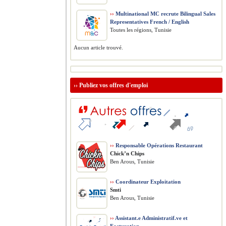
››
Multinational MC recrute Bilingual Sales
Representatives French / English
Toutes les régions, Tunisie
Aucun article trouvé.
››
Publiez vos offres d'emploi
››
Responsable Opérations Restaurant
Chick’n Chips
Ben Arous, Tunisie
››
Coordinateur Exploitation
Smti
Ben Arous, Tunisie
››
Assistant.e Administratif.ve et