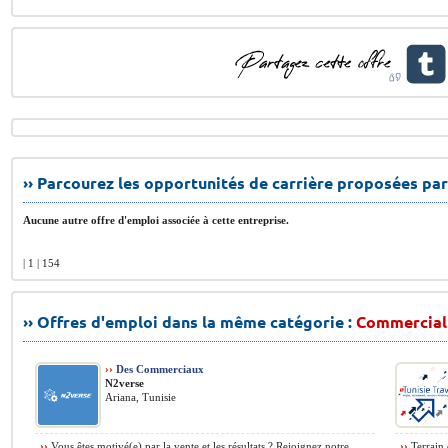
›› Parcourez les opportunités de carrière proposées par
Aucune autre offre d'emploi associée à cette entreprise.
| 1 | 154
›› Offres d'emploi dans la même catégorie :
Commercial
››
Des Commerciaux
N2verse
Ariana, Tunisie
››
Vous êtes motivé(e) par la vente et les résultats ? Rejoignez notre
››
Terrain 