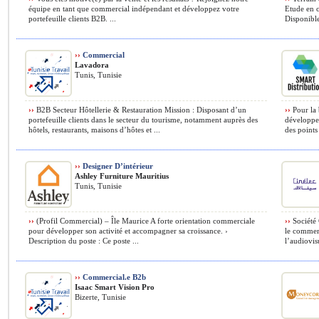
équipe en tant que commercial indépendant et développez votre
Etude en c
portefeuille clients B2B. ...
Disponible
››
Commercial
Lavadora
Tunis, Tunisie
››
B2B Secteur Hôtellerie & Restauration Mission : Disposant d’un
››
Pour la 
portefeuille clients dans le secteur du tourisme, notamment auprès des
développer
hôtels, restaurants, maisons d’hôtes et ...
des points 
››
Designer D’intérieur
Ashley Furniture Mauritius
Tunis, Tunisie
››
(Profil Commercial) – Île Maurice A forte orientation commerciale
››
Société 
pour développer son activité et accompagner sa croissance. ›
le commerc
Description du poste : Ce poste ...
l’audiovisu
››
Commercial.e B2b
Isaac Smart Vision Pro
Bizerte, Tunisie