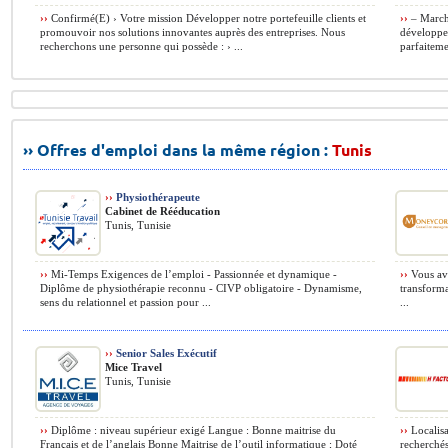
››
Confirmé(E) › Votre mission Développer notre portefeuille clients et
››
– Marché
promouvoir nos solutions innovantes auprès des entreprises. Nous
développem
recherchons une personne qui possède : › ...
parfaiteme
›› Offres d'emploi dans la même région :
Tunis
››
Physiothérapeute
Cabinet de Rééducation
Tunis, Tunisie
››
Mi-Temps Exigences de l’emploi - Passionnée et dynamique -
››
Vous ave
Diplôme de physiothérapie reconnu - CIVP obligatoire - Dynamisme,
transforma
sens du relationnel et passion pour ...
...
››
Senior Sales Exécutif
Mice Travel
Tunis, Tunisie
››
Diplôme : niveau supérieur exigé Langue : Bonne maitrise du
››
Localisa
Français et de l’anglais Bonne Maitrise de l’outil informatique ; Doté
recherchés