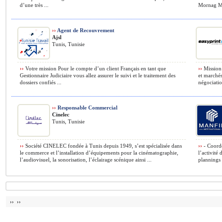
d’une très ...
Mornag Mou
››
Agent de Recouvrement
Ajsl
Tunis, Tunisie
››
Votre mission Pour le compte d’un client Français en tant que
››
Mission 
Gestionnaire Judiciaire vous allez assurer le suivi et le traitement des
et marchés
dossiers confiés ...
négociatio
››
Responsable Commercial
Cinelec
Tunis, Tunisie
››
Société CINELEC fondée à Tunis depuis 1949, s’est spécialisée dans
››
- Coordo
le commerce et l’installation d’équipements pour la cinématographie,
l’activité
l’audiovisuel, la sonorisation, l’éclairage scénique ainsi ...
plannings 
›› ››