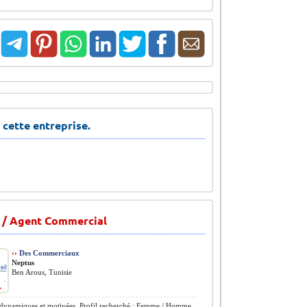
 cette entreprise.
 / Agent Commercial
››
Des Commerciaux
Neptus
Ben Arous, Tunisie
dynamiques et motivées. Profil recherché : Femme / Homme