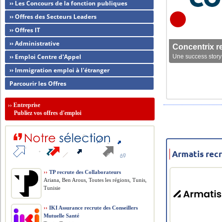
›› Les Concours de la fonction publiques
›› Offres des Secteurs Leaders
›› Offres IT
›› Administrative
Concentrix r
›› Emploi Centre d'Appel
Une success story 
›› Immigration emploi à l'étranger
Parcourir les Offres
››
Entreprise
Publiez vos offres d'emploi
Armatis recr
››
TP recrute des Collaborateurs
Ariana, Ben Arous, Toutes les régions, Tunis,
Tunisie
››
IKI Assurance recrute des Conseillers
Mutuelle Santé