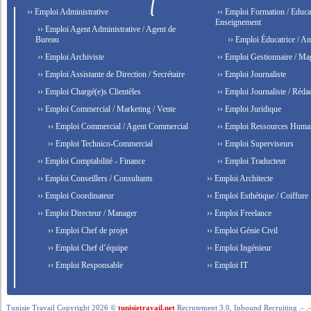
›› Emploi Administrative
›› Emploi Formation / Educat
Enseignement
›› Emploi Agent Administrative / Agent de
Bureau
›› Emploi Éducatrice / An
›› Emploi Archiviste
›› Emploi Gestionnaire / Ma
›› Emploi Assistante de Direction / Secrétaire
›› Emploi Journaliste
›› Emploi Chargé(e)s Clientèles
›› Emploi Journaliste / Rédac
›› Emploi Commercial / Marketing / Vente
›› Emploi Juridique
›› Emploi Commercial / Agent Commercial
›› Emploi Ressources Huma
›› Emploi Technico-Commercial
›› Emploi Superviseurs
›› Emploi Comptabilité - Finance
›› Emploi Traducteur
›› Emploi Conseillers / Consultants
›› Emploi Architecte
›› Emploi Coordinateur
›› Emploi Esthétique / Coiffure
›› Emploi Directeur / Manager
›› Emploi Freelance
›› Emploi Chef de projet
›› Emploi Génie Civil
›› Emploi Chef d’équipe
›› Emploi Ingénieur
›› Emploi Responsable
›› Emploi IT
Tunisie Travail Copyright 2026 ©
tunisietravail.net
Recrutement 3.0, Inbound Recruiting .- .-.. --- 