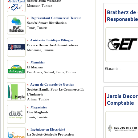
Société Julia Wafacash
Monastir, Tunisie
Bratherz de
Responsable
››
Représentant Commercial Terrain
Société Smart Distribution
Tunis, Tunisie
››
Assistante Juridique Bilingue
France Démarche Administratives
Médenine, Tunisie
››
Menuisier
El Mazraa
Garantir ...
Ben Arous, Nabeul, Tunis, Tunisie
››
Agent de Controle de Gestion
Société Hamila Pour Le Commerce Et
L’industrie
Jarzis Decor
Ariana, Tunisie
Comptable
››
Magasinier
Duo Maghreb
Tunis, Tunisie
››
Ingénieur en Electricité
La Société Générale Protection