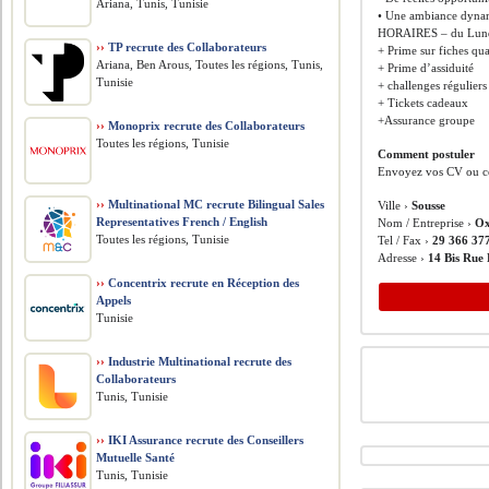
Ariana, Tunis, Tunisie
• Une ambiance dynami
HORAIRES – du Lundi 
››
TP recrute des Collaborateurs
+ Prime sur fiches qua
Ariana, Ben Arous, Toutes les régions, Tunis,
+ Prime d’assiduité
Tunisie
+ challenges réguliers
+ Tickets cadeaux
+Assurance groupe
››
Monoprix recrute des Collaborateurs
Toutes les régions, Tunisie
Comment postuler
Envoyez vos CV ou co
››
Multinational MC recrute Bilingual Sales
Ville ›
Sousse
Representatives French / English
Nom / Entreprise ›
Ox
Toutes les régions, Tunisie
Tel / Fax ›
29 366 37
Adresse ›
14 Bis Rue
››
Concentrix recrute en Réception des
Appels
Tunisie
››
Industrie Multinational recrute des
Collaborateurs
Tunis, Tunisie
››
IKI Assurance recrute des Conseillers
Mutuelle Santé
Tunis, Tunisie