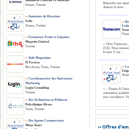
Buanderie Centrale El Mouradi
Répondre aux appel
Sousse, Tunisie
Assurer le suivi ...
››
Assistante de Direction
Gehs
››
Des
Ariana, Tunisie
Fash
Tran
Tunis
››
Formateur Fruits et Légumes
Magasin Général
››
Chez Transcom, n
Tunisie
(CX). Nous sommes 
le sont. C’est ...
››
Aide Magasinier
H Factory
››
Con
Ben Arous, Tunis, Tunisie
Unig
Aria
››
Coordonnatrice des Opérations
Marketing
Login Consulting
››
– Études À l’étra
Tunisie
orientation académ
avec excellence. Vot
››
Des Techniciens en Pédiatrie
Polyclinique Alyssa
Tunis, Tunisie
››
Des Agents Commerciaux
Mena Tours
›› Offres d'e