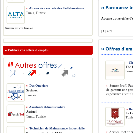
›› Parcourez 
››
Altaservice recrute des Collaborateurs
Tunis, Tunisie
Aucune autre offre d'e
Aucun article trouvé.
| 1 | 439
›› Offres d'e
››
Publiez vos offres d'emploi
››
Che
The 
Souss
››
Des Ouvriers
››
Sousse Profil Pass
de garantir une ges
Sotimex
expérience client fl
Tunisie
››
Assistante Administrative
››
Réc
Assistel
Le Co
Tunis, Tunisie
Tunis
››
Technicien de Maintenance Industrielle
››
Accueillir et orie