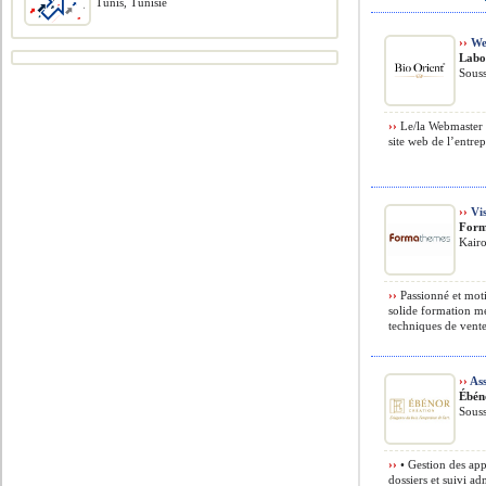
Tunis, Tunisie
››
We
Labo
Souss
››
Le/la Webmaster a
site web de l’entrep
››
Vis
Form
Kairo
››
Passionné et moti
solide formation mé
techniques de vente,
››
Ass
Ébén
Souss
››
• Gestion des appe
dossiers et suivi ad