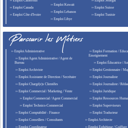
›› Emploi Cameroun
›› Emploi Senegal
›› Emploi Kuwait
›› Emploi Canada
›› Emploi Suisse
›› Emploi Lebanon
›› Emploi Côte d'Ivoire
›› Emploi Tunisie
›› Emploi Libye
›› Emploi Administrative
›› Emploi Formation / Educat
Enseignement
›› Emploi Agent Administrative / Agent de
Bureau
›› Emploi Éducatrice / An
›› Emploi Archiviste
›› Emploi Gestionnaire / Ma
›› Emploi Assistante de Direction / Secrétaire
›› Emploi Journaliste
›› Emploi Chargé(e)s Clientèles
›› Emploi Journaliste / Rédac
›› Emploi Commercial / Marketing / Vente
›› Emploi Juridique
›› Emploi Commercial / Agent Commercial
›› Emploi Ressources Huma
›› Emploi Technico-Commercial
›› Emploi Superviseurs
›› Emploi Comptabilité - Finance
›› Emploi Traducteur
›› Emploi Conseillers / Consultants
›› Emploi Architecte
›› Emploi Coordinateur
›› Emploi Esthétique / Coiffure