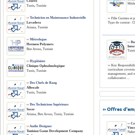
Courex
Méde
Tunis, Tunisie
››
Technicien en Maintenance Industrielle
››
Fille Curistes et 
Lavadora
Type de contrat : C
Ariana, Tunisie
››
Métrologue
››
Bus
Hermess Polymers
Inte
Ben Arous, Tunisie
Tunis
››
Hygiéniste
››
Key Responsibili
Clinique Ophtalmologique
curriculum coverin
Tunis, Tunisie
management, and ent
collaborative ...
››
Des Chefs de Rang
Allescale
Tunis, Tunisie
››
Des Techniciens Supérieurs
›› Offres d'e
Socer
Ariana, Ben Arous, Tunis, Tunisie
››
Co
››
Audio Designer
Vinc
Tunisian Game Development Company
Nabeu