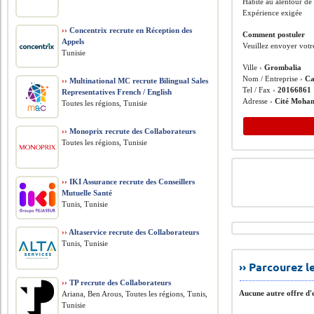
Habite au alentour d
Expérience exigée
››
Concentrix recrute en Réception des
Comment postuler
Appels
Veuillez envoyer votre
Tunisie
Ville ›
Grombalia
Nom / Entreprise ›
Ca
››
Multinational MC recrute Bilingual Sales
Tel / Fax ›
20166861
Representatives French / English
Adresse ›
Cité Moham
Toutes les régions, Tunisie
››
Monoprix recrute des Collaborateurs
Toutes les régions, Tunisie
››
IKI Assurance recrute des Conseillers
Mutuelle Santé
Tunis, Tunisie
››
Altaservice recrute des Collaborateurs
Tunis, Tunisie
›› Parcourez 
››
TP recrute des Collaborateurs
Aucune autre offre d'e
Ariana, Ben Arous, Toutes les régions, Tunis,
Tunisie