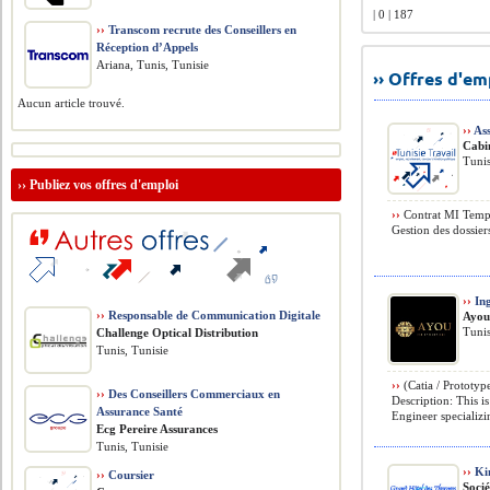
| 0 | 187
››
Transcom recrute des Conseillers en
Réception d’Appels
Ariana, Tunis, Tunisie
›› Offres d'e
Aucun article trouvé.
››
Ass
Cabi
Tunis
››
Publiez vos offres d'emploi
››
Contrat MI Temps 
Gestion des dossiers
››
Ing
››
Responsable de Communication Digitale
Ayou 
Tunis
Challenge Optical Distribution
Tunis, Tunisie
››
(Catia / Prototy
››
Des Conseillers Commerciaux en
Description: This i
Assurance Santé
Engineer specializin
Ecg Pereire Assurances
Tunis, Tunisie
››
Kin
››
Coursier
Soci