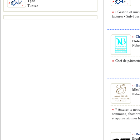
Tgdc
Tunisie
››
• Gestion et suivi
factures • Suivi des
››
Che
Hôte
Nabeu
››
Chef de pâtisseri
››
Hyg
Mhs 
Nabeu
››
* Assurer le netto
communs, chambres, 
et approvisionner le
››
Re
Brat