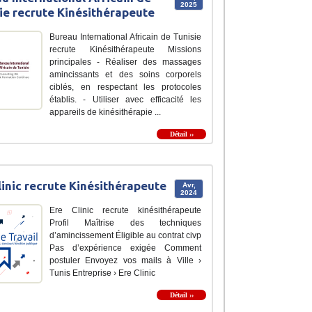
2025
ie recrute Kinésithérapeute
Bureau International Africain de Tunisie
recrute Kinésithérapeute Missions
principales - Réaliser des massages
amincissants et des soins corporels
ciblés, en respectant les protocoles
établis. - Utiliser avec efficacité les
appareils de kinésithérapie ...
Détail ››
linic recrute Kinésithérapeute
Avr,
2024
Ere Clinic recrute kinésithérapeute
Profil Maîtrise des techniques
d’amincissement Éligible au contrat civp
Pas d’expérience exigée Comment
postuler Envoyez vos mails à Ville ›
Tunis Entreprise › Ere Clinic
Détail ››