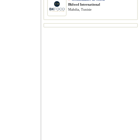
Bkfood International
Mahdia, Tunisie