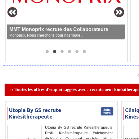
MMT Monoprix recrute des Collaborateurs
Monoprix, Nous cherchons pour nos filiale...
›› Toutes les offres d'emploi taggeés avec : recrutement kinésithérap
Utopia By GS recrute
Clini
Juin,
2026
Kinésithérapeute
Kinés
Utopia By GS recrute Kinésithérapeute
Profil Kinésithérapeute fraichement
diplômée. Comment postuler Merci