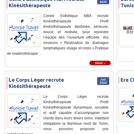
2025
Kinésithérapeute
Tunis
Centre Esthétique MBA recrute
Kinésithérapeute Profil
Kinésithérapeute diplômée, sérieuse,
douce et motivée, pour rejoindre
l’équipe dès l’ouverture officielle. Vos
missions • Réalisation de drainages
lymphatiques visage et corps • Pratique
de maderothérapie ...
Détail ››
Le Corps Léger recrute
Ere C
Juil,
2024
Kinésithérapeute
Le Corps Léger recrute
Kinésithérapeute Profil
Kinésithérapeute dynamique, sociable
et actif capable d’accompagner nos
clients dans leurs divers soins. Habitant
obligatoire la Banlieue nord de Tunis,
nous pouvons proposer une