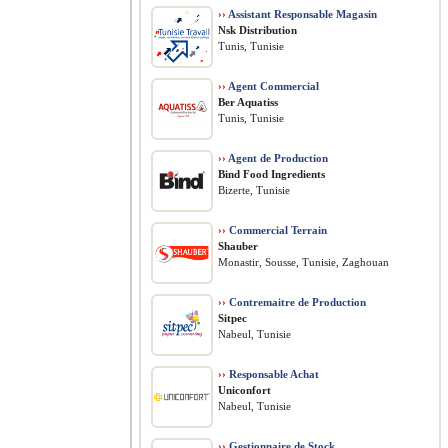
››
Assistant Responsable Magasin
Nsk Distribution
Tunis, Tunisie
››
Agent Commercial
Ber Aquatiss
Tunis, Tunisie
››
Agent de Production
Bind Food Ingredients
Bizerte, Tunisie
››
Commercial Terrain
Shauber
Monastir, Sousse, Tunisie, Zaghouan
››
Contremaitre de Production
Sitpec
Nabeul, Tunisie
››
Responsable Achat
Uniconfort
Nabeul, Tunisie
››
Gestionnaire de Stock