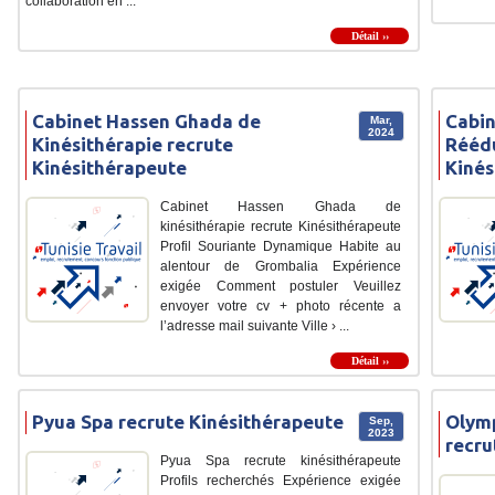
collaboration en ...
Détail ››
Cabinet Hassen Ghada de
Cabin
Mar,
2024
Kinésithérapie recrute
Réédu
Kinésithérapeute
Kinés
Cabinet Hassen Ghada de
kinésithérapie recrute Kinésithérapeute
Profil Souriante Dynamique Habite au
alentour de Grombalia Expérience
exigée Comment postuler Veuillez
envoyer votre cv + photo récente a
l’adresse mail suivante Ville › ...
Détail ››
Pyua Spa recrute Kinésithérapeute
Olym
Sep,
2023
recru
Pyua Spa recrute kinésithérapeute
Profils recherchés Expérience exigée