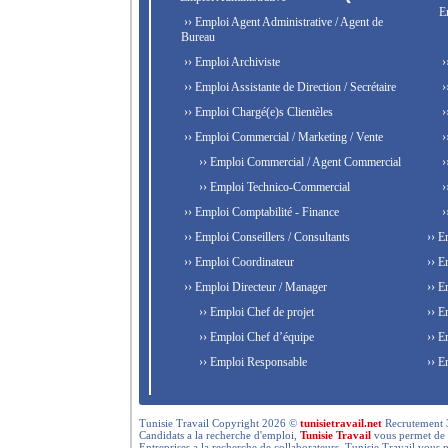
E
›› Emploi Agent Administrative / Agent de
Bureau
›› Emploi Archiviste
›
›› Emploi Assistante de Direction / Secrétaire
›
›› Emploi Chargé(e)s Clientèles
›
›› Emploi Commercial / Marketing / Vente
›
›› Emploi Commercial / Agent Commercial
›
›› Emploi Technico-Commercial
›
›› Emploi Comptabilité - Finance
›
›› Emploi Conseillers / Consultants
›› E
›› Emploi Coordinateur
›› E
›› Emploi Directeur / Manager
›› E
›› Emploi Chef de projet
›› E
›› Emploi Chef d’équipe
›› E
›› Emploi Responsable
›› E
Tunisie Travail Copyright 2026 ©
tunisietravail.net
Recrutement 3.0,
Candidats a la recherche d'emploi,
Tunisie Travail
vous permet de re
Entreprises a la recherche de collaborateurs, Tunisie Travail vous 