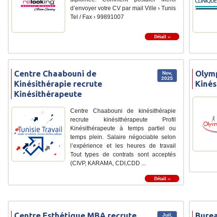
d’envoyer votre CV par mail Ville › Tunis
Tel / Fax › 99891007
Détail ››
Centre Chaabouni de
Olymp
Nov,
2025
Kinésithérapie recrute
Kinés
Kinésithérapeute
Centre Chaabouni de kinésithérapie
recrute kinésithérapeute Profil
Kinésithérapeute à temps partiel ou
temps plein. Salaire négociable selon
l’expérience et les heures de travail
Tout types de contrats sont acceptés
(CIVP, KARAMA, CDI,CDD ...
Détail ››
Centre Esthétique MBA recrute
Burea
Juil,