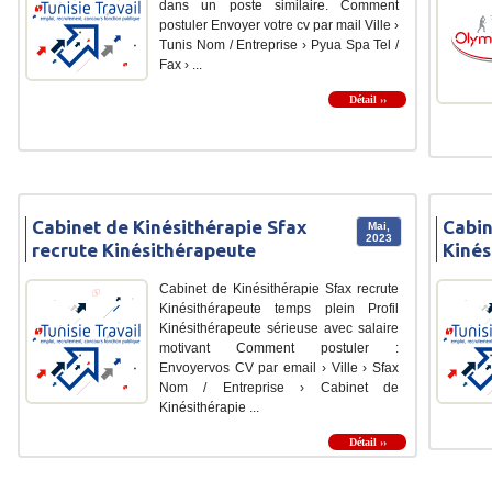
dans un poste similaire. Comment
postuler Envoyer votre cv par mail Ville ›
Tunis Nom / Entreprise › Pyua Spa Tel /
Fax › ...
Détail ››
Cabinet de Kinésithérapie Sfax
Cabin
Mai,
2023
recrute Kinésithérapeute
Kinés
Cabinet de Kinésithérapie Sfax recrute
Kinésithérapeute temps plein Profil
Kinésithérapeute sérieuse avec salaire
motivant Comment postuler :
Envoyervos CV par email › Ville › Sfax
Nom / Entreprise › Cabinet de
Kinésithérapie ...
Détail ››