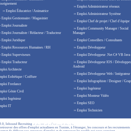
nseignement
›› Emploi Administrateur réseaux
›› Emploi Éducatrice / Animatrice
›› Emploi Administrateur Système
› Emploi Gestionnaire / Magasinier
›› Emploi Chef de projet / Chef d’équipe
› Emploi Journaliste
›› Emploi Community Manager / Social
› Emploi Journaliste / Rédacteur / Traducteur
Manager
› Emploi Juridique
›› Emploi Conseillers / Consultants
› Emploi Ressources Humaines / RH
›› Emploi Développeur
› Emploi Superviseurs
›› Emploi Développeur .Net C# VB Java
› Emploi Traducteur
›› Emploi Développeur IOS / Développe
Android
mploi Architecte
›› Emploi Développeur Web / Intégrateur
mploi Esthétique / Coiffure
›› Emploi Infographiste / Designer / Grap
mploi Freelance
›› Emploi Ingénieur
mploi Génie Civil
›› Emploi Monteur Vidéo
mploi Ingénieur
›› Emploi SEO
mploi IT
›› Emploi Technicien
 Inbound Recruiting .- .-.. --- ..- .. / -.- .... .- .-.. . -..
trouver des offres d'emploi actualisees en Tunisie, à l'étranger, les concours et les recrutements 
permet de diffuser vos annonces d'emploi et de retrouver les profils qui vous convient.