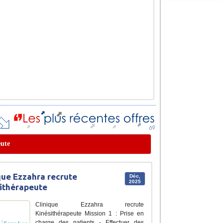
eute
que Ezzahra recrute
Déc,
2025
ithérapeute
Clinique Ezzahra recrute
Kinésithérapeute Mission 1 : Prise en
charge des patients - Effectuer des