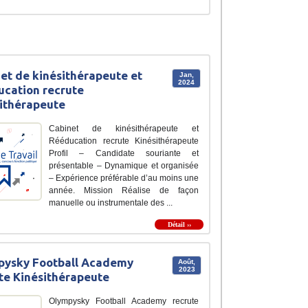
et de kinésithérapeute et
Jan,
2024
cation recrute
ithérapeute
Cabinet de kinésithérapeute et
Rééducation recrute Kinésithérapeute
Profil – Candidate souriante et
présentable – Dynamique et organisée
– Expérience préférable d’au moins une
année. Mission Réalise de façon
manuelle ou instrumentale des ...
Détail ››
pysky Football Academy
Août,
2023
te Kinésithérapeute
Olympysky Football Academy recrute