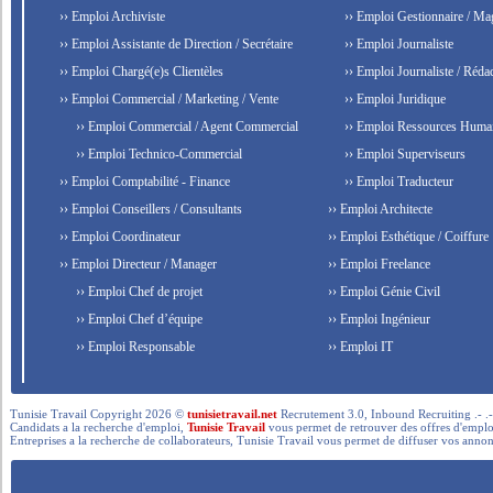
›› Emploi Archiviste
›› Emploi Gestionnaire / Ma
›› Emploi Assistante de Direction / Secrétaire
›› Emploi Journaliste
›› Emploi Chargé(e)s Clientèles
›› Emploi Journaliste / Rédac
›› Emploi Commercial / Marketing / Vente
›› Emploi Juridique
›› Emploi Commercial / Agent Commercial
›› Emploi Ressources Huma
›› Emploi Technico-Commercial
›› Emploi Superviseurs
›› Emploi Comptabilité - Finance
›› Emploi Traducteur
›› Emploi Conseillers / Consultants
›› Emploi Architecte
›› Emploi Coordinateur
›› Emploi Esthétique / Coiffure
›› Emploi Directeur / Manager
›› Emploi Freelance
›› Emploi Chef de projet
›› Emploi Génie Civil
›› Emploi Chef d’équipe
›› Emploi Ingénieur
›› Emploi Responsable
›› Emploi IT
Tunisie Travail Copyright 2026 ©
tunisietravail.net
Recrutement 3.0, Inbound Recruiting .- .-.. --- 
Candidats a la recherche d'emploi,
Tunisie Travail
vous permet de retrouver des offres d'emploi 
Entreprises a la recherche de collaborateurs, Tunisie Travail vous permet de diffuser vos annon