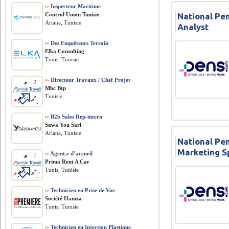
››
Inspecteur Maritime
Control Union Tunisie
National Pen
Ariana, Tunisie
Analyst
››
Des Enquêteurs Terrain
Elka Consulting
Tunis, Tunisie
››
Directeur Travaux / Chef Projet
Mbc Btp
Tunisie
››
B2b Sales Rep-intern
Sawa You Sarl
Ariana, Tunisie
National Pen
Marketing Sp
››
Agent.e d’accueil
Prima Rent A Car
Tunis, Tunisie
››
Technicien en Prise de Vue
Société Hamza
Tunis, Tunisie
››
Technicien en Injection Plastique