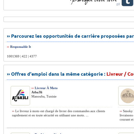
›› Parcourez les opportunités de carrière proposées par
››
Responsable It
1001369 | 422 | 4377
›› Offres d'emploi dans la même catégorie :
Livreur / Co
››
Livreur À Moto
Atba3li
Manouba, Tunisie
››
Le livreur à moto est chargé de livrer des commandes aux clients
››
Smoky Bu
rapidement et en toute sécurité en utilisant une moto. ...
livraisons 
courant et 