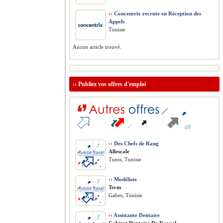
››
Concentrix recrute en Réception des
Appels
Tunisie
Aucun article trouvé.
››
Publiez vos offres d'emploi
››
Des Chefs de Rang
Allescale
Tunis, Tunisie
››
Modéliste
Tsvm
Gabes, Tunisie
››
Assistante Dentaire