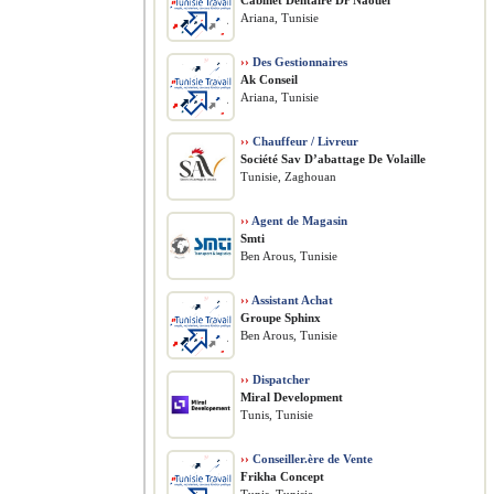
Cabinet Dentaire Dr Naouel
Ariana, Tunisie
››
Des Gestionnaires
Ak Conseil
Ariana, Tunisie
››
Chauffeur / Livreur
Société Sav D’abattage De Volaille
Tunisie, Zaghouan
››
Agent de Magasin
Smti
Ben Arous, Tunisie
››
Assistant Achat
Groupe Sphinx
Ben Arous, Tunisie
››
Dispatcher
Miral Development
Tunis, Tunisie
››
Conseiller.ère de Vente
Frikha Concept