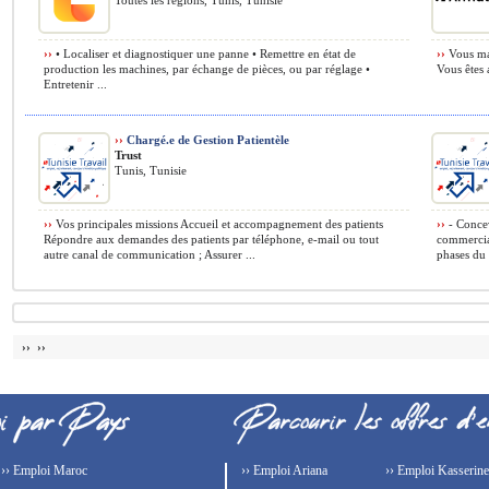
Toutes les régions, Tunis, Tunisie
››
• Localiser et diagnostiquer une panne • Remettre en état de
››
Vous maît
production les machines, par échange de pièces, ou par réglage •
Vous êtes 
Entretenir ...
››
Chargé.e de Gestion Patientèle
Trust
Tunis, Tunisie
››
Vos principales missions Accueil et accompagnement des patients
››
- Concev
Répondre aux demandes des patients par téléphone, e-mail ou tout
commerciau
autre canal de communication ; Assurer ...
phases du 
›› ››
›› Emploi Maroc
›› Emploi Ariana
›› Emploi Kasserine