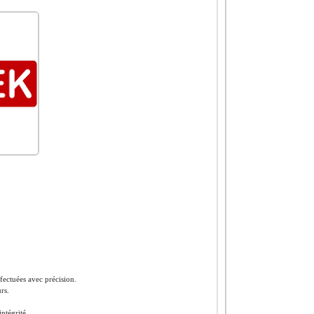
ffectuées avec précision.
rs.
intégrité.