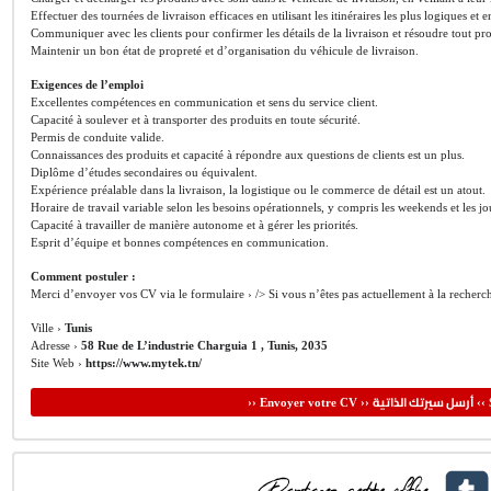
Effectuer des tournées de livraison efficaces en utilisant les itinéraires les plus logiques et 
Communiquer avec les clients pour confirmer les détails de la livraison et résoudre tout p
Maintenir un bon état de propreté et d’organisation du véhicule de livraison.
Exigences de l’emploi
Excellentes compétences en communication et sens du service client.
Capacité à soulever et à transporter des produits en toute sécurité.
Permis de conduite valide.
Connaissances des produits et capacité à répondre aux questions de clients est un plus.
Diplôme d’études secondaires ou équivalent.
Expérience préalable dans la livraison, la logistique ou le commerce de détail est un atout.
Horaire de travail variable selon les besoins opérationnels, y compris les weekends et les jou
Capacité à travailler de manière autonome et à gérer les priorités.
Esprit d’équipe et bonnes compétences en communication.
Comment postuler :
Merci d’envoyer vos CV via le formulaire › /> Si vous n’êtes pas actuellement à la recherc
Ville ›
Tunis
Adresse ›
58 Rue de L’industrie Charguia 1 , Tunis, 2035
Site Web ›
https://www.mytek.tn/
أرسل سيرتك الذاتية
›› Envoyer votre CV ››
‹‹ 