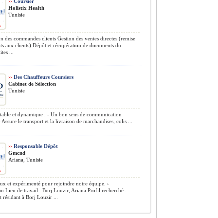
››
Coursier
Holistix Health
Tunisie
n des commandes clients Gestion des ventes directes (remise
ts aux clients) Dépôt et récupération de documents du
tes ...
››
Des Chauffeurs Coursiers
Cabinet de Sélection
Tunisie
table et dynamique . - Un bon sens de communication
 Assure le transport et la livraison de marchandises, colis ...
››
Responsable Dépôt
Gmcnd
Ariana, Tunisie
x et expérimenté pour rejoindre notre équipe. ›
on Lieu de travail : Borj Louzir, Ariana Profil recherché :
 résidant à Borj Louzir ...