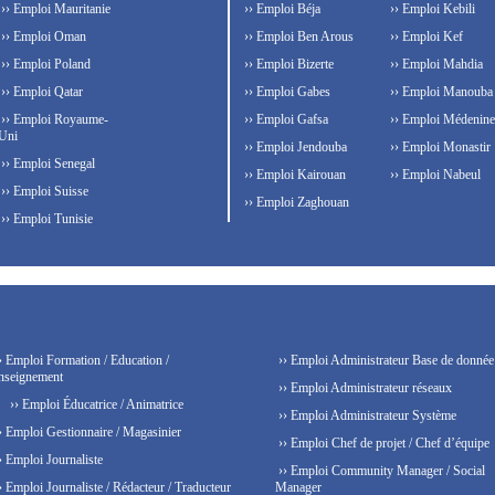
›› Emploi Mauritanie
›› Emploi Béja
›› Emploi Kebili
›› Emploi Oman
›› Emploi Ben Arous
›› Emploi Kef
›› Emploi Poland
›› Emploi Bizerte
›› Emploi Mahdia
›› Emploi Qatar
›› Emploi Gabes
›› Emploi Manouba
›› Emploi Royaume-
›› Emploi Gafsa
›› Emploi Médenine
Uni
›› Emploi Jendouba
›› Emploi Monastir
›› Emploi Senegal
›› Emploi Kairouan
›› Emploi Nabeul
›› Emploi Suisse
›› Emploi Zaghouan
›› Emploi Tunisie
› Emploi Formation / Education /
›› Emploi Administrateur Base de donnée
nseignement
›› Emploi Administrateur réseaux
›› Emploi Éducatrice / Animatrice
›› Emploi Administrateur Système
› Emploi Gestionnaire / Magasinier
›› Emploi Chef de projet / Chef d’équipe
› Emploi Journaliste
›› Emploi Community Manager / Social
› Emploi Journaliste / Rédacteur / Traducteur
Manager