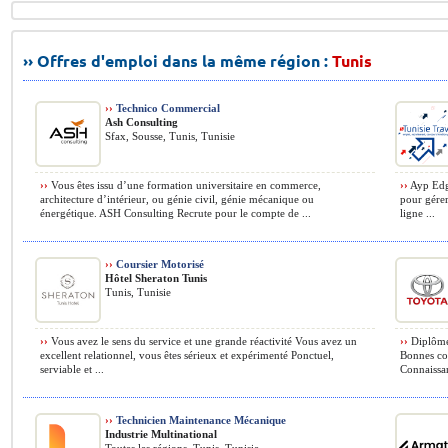
›› Offres d'emploi dans la même région :
Tunis
››
Technico Commercial
Ash Consulting
Sfax, Sousse, Tunis, Tunisie
››
Vous êtes issu d’une formation universitaire en commerce,
››
Ayp Edg
architecture d’intérieur, ou génie civil, génie mécanique ou
pour gérer
énergétique. ASH Consulting Recrute pour le compte de ...
ligne ...
››
Coursier Motorisé
Hôtel Sheraton Tunis
Tunis, Tunisie
››
Vous avez le sens du service et une grande réactivité Vous avez un
››
Diplôme 
excellent relationnel, vous êtes sérieux et expérimenté Ponctuel,
Bonnes con
serviable et ...
Connaissan
››
Technicien Maintenance Mécanique
Industrie Multinational