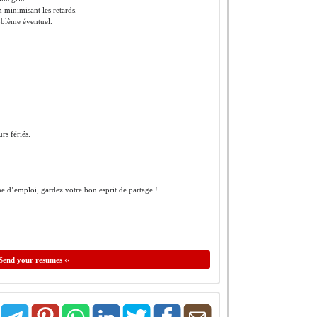
en minimisant les retards.
roblème éventuel.
rs fériés.
he d’emploi, gardez votre bon esprit de partage !
Send your resumes ‹‹