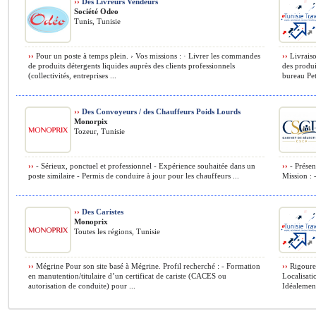
››
Des Livreurs Vendeurs
Société Odeo
Tunis, Tunisie
››
Pour un poste à temps plein. › Vos missions : · Livrer les commandes
››
Livraiso
de produits détergents liquides auprès des clients professionnels
des produi
(collectivités, entreprises ...
bureau Peti
››
Des Convoyeurs / des Chauffeurs Poids Lourds
Monorpix
Tozeur, Tunisie
››
- Sérieux, ponctuel et professionnel - Expérience souhaitée dans un
››
- Présen
poste similaire - Permis de conduire à jour pour les chauffeurs ...
Mission : -
››
Des Caristes
Monoprix
Toutes les régions, Tunisie
››
Mégrine Pour son site basé à Mégrine. Profil recherché : - Formation
››
Rigoureu
en manutention/titulaire d’un certificat de cariste (CACES ou
Localisati
autorisation de conduite) pour ...
Idéalement