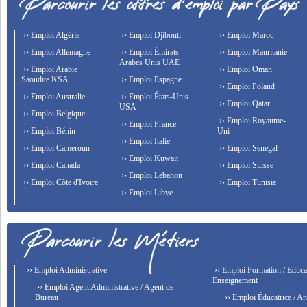
›› Emploi Algérie
›› Emploi Djibouti
›› Emploi Maroc
›› Emploi Allemagne
›› Emploi Émirats
›› Emploi Mauritanie
Arabes Unis UAE
›› Emploi Arabie
›› Emploi Oman
Saoudite KSA
›› Emploi Espagne
›› Emploi Poland
›› Emploi Australie
›› Emploi États-Unis
›› Emploi Qatar
USA
›› Emploi Belgique
›› Emploi Royaume-
›› Emploi France
›› Emploi Bénin
Uni
›› Emploi Italie
›› Emploi Cameroun
›› Emploi Senegal
›› Emploi Kuwait
›› Emploi Canada
›› Emploi Suisse
›› Emploi Lebanon
›› Emploi Côte d'Ivoire
›› Emploi Tunisie
›› Emploi Libye
›› Emploi Administrative
›› Emploi Formation / Educat
Enseignement
›› Emploi Agent Administrative / Agent de
Bureau
›› Emploi Éducatrice / An