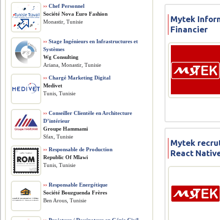
››
Chef Personnel
Société Nova Euro Fashion
Mytek Infor
Monastir, Tunisie
Financier
››
Stage Ingénieurs en Infrastructures et
Systèmes
Wg Consulting
Ariana, Monastir, Tunisie
››
Chargé Marketing Digital
Medivet
Tunis, Tunisie
››
Conseiller Clientèle en Architecture
D’intérieur
Groupe Hammami
Sfax, Tunisie
Mytek recru
››
Responsable de Production
React Native
Republic Of Mlawi
Tunis, Tunisie
››
Responsable Energétique
Société Bouzguenda Frères
Ben Arous, Tunisie