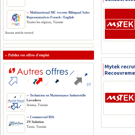
››
Multinational MC recrute Bilingual Sales
Representatives French / English
Toutes les régions, Tunisie
Aucun article trouvé.
››
Publiez vos offres d'emploi
Mytek recru
Recouvreme
››
Technicien en Maintenance Industrielle
Lavadora
Ariana, Tunisie
››
Commercial B2b
2N Solution
Tunis, Tunisie