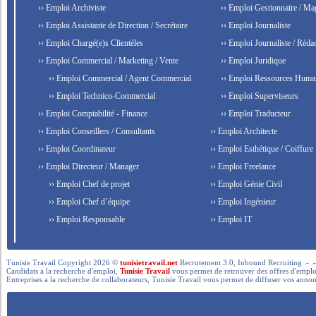
›› Emploi Archiviste
›› Emploi Gestionnaire / Ma
›› Emploi Assistante de Direction / Secrétaire
›› Emploi Journaliste
›› Emploi Chargé(e)s Clientèles
›› Emploi Journaliste / Rédac
›› Emploi Commercial / Marketing / Vente
›› Emploi Juridique
›› Emploi Commercial / Agent Commercial
›› Emploi Ressources Huma
›› Emploi Technico-Commercial
›› Emploi Superviseurs
›› Emploi Comptabilité - Finance
›› Emploi Traducteur
›› Emploi Conseillers / Consultants
›› Emploi Architecte
›› Emploi Coordinateur
›› Emploi Esthétique / Coiffure
›› Emploi Directeur / Manager
›› Emploi Freelance
›› Emploi Chef de projet
›› Emploi Génie Civil
›› Emploi Chef d’équipe
›› Emploi Ingénieur
›› Emploi Responsable
›› Emploi IT
Tunisie Travail Copyright 2026 ©
tunisietravail.net
Recrutement 3.0, Inbound Recruiting .- .-.. --- 
Candidats a la recherche d'emploi,
Tunisie Travail
vous permet de retrouver des offres d'emploi 
Entreprises a la recherche de collaborateurs, Tunisie Travail vous permet de diffuser vos annon