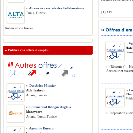
››
Altaservice recrute des Collaborateurs
| 1 | 119
Tunis, Tunisie
Aucun article trouvé.
›› Offres d'e
››
Vei
Hote
››
Publiez vos offres d'emploi
Souss
››
(Réception) – Ho
Accueillir et assiste
››
Des Aides Pâtissier
››
Com
Abk Traiteur
Chez
Ariana, Tunisie
Méde
››
Commercial Bilingue Anglais
Moneycore
››
Préparation et dis
Ariana, Tunis, Tunisie
...
››
Agent du Bureau