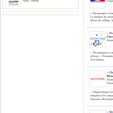
Tunis, Tunisie
Tunis
››
Dynamique et pas
Le titulaire du pos
élèves de collège, l
››
Des
Chez
Arian
››
Dynamiques et amb
offrons : • Formati
d’évolution ...
››
Éle
Mono
Arian
Tunis
››
Diagnostiquer les
remplacer les compo
faisceaux électriques
››
Re