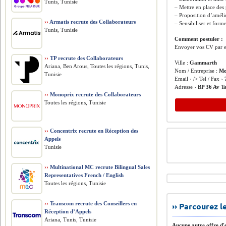
Tunis, Tunisie
– Mettre en place de
– Proposition d’améli
››
Armatis recrute des Collaborateurs
– Sensibiliser et form
Tunis, Tunisie
Comment postuler :
Envoyer vos CV par e
››
TP recrute des Collaborateurs
Ville :
Gammarth
Ariana, Ben Arous, Toutes les régions, Tunis,
Nom / Entreprise :
Mo
Tunisie
Email › /> Tel / Fax ›
Adresse ›
BP 36 Av T
››
Monoprix recrute des Collaborateurs
Toutes les régions, Tunisie
››
Concentrix recrute en Réception des
Appels
Tunisie
››
Multinational MC recrute Bilingual Sales
Representatives French / English
Toutes les régions, Tunisie
››
Transcom recrute des Conseillers en
›› Parcourez 
Réception d’Appels
Ariana, Tunis, Tunisie
Aucune autre offre d'e