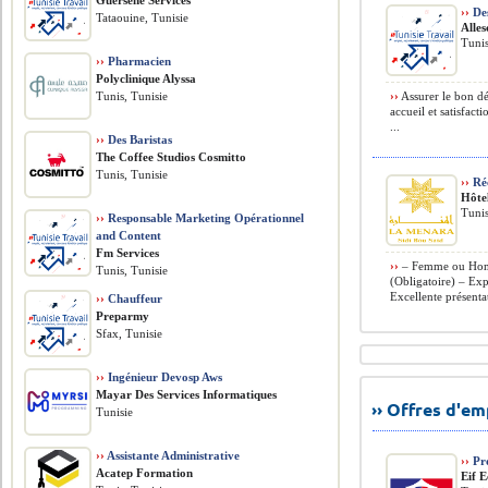
Guersene Services
››
Des
Tataouine, Tunisie
Alles
Tunis
››
Pharmacien
Polyclinique Alyssa
Tunis, Tunisie
››
Assurer le bon dé
accueil et satisfact
...
››
Des Baristas
The Coffee Studios Cosmitto
Tunis, Tunisie
››
Réc
Hôte
Tunis
››
Responsable Marketing Opérationnel
and Content
Fm Services
››
– Femme ou Homm
Tunis, Tunisie
(Obligatoire) – Ex
Excellente présenta
››
Chauffeur
Preparmy
Sfax, Tunisie
››
Ingénieur Devosp Aws
Mayar Des Services Informatiques
›› Offres d'e
Tunisie
››
Assistante Administrative
››
Pro
Acatep Formation
Eif E