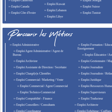
›› Emploi Cameroun
›› Emploi Senegal
›› Emploi Kuwait
›› Emploi Canada
›› Emploi Suisse
›› Emploi Lebanon
›› Emploi Côte d'Ivoire
›› Emploi Tunisie
›› Emploi Libye
›› Emploi Administrative
›› Emploi Formation / Educat
Enseignement
›› Emploi Agent Administrative / Agent de
Bureau
›› Emploi Éducatrice / An
›› Emploi Archiviste
›› Emploi Gestionnaire / Ma
›› Emploi Assistante de Direction / Secrétaire
›› Emploi Journaliste
›› Emploi Chargé(e)s Clientèles
›› Emploi Journaliste / Rédac
›› Emploi Commercial / Marketing / Vente
›› Emploi Juridique
›› Emploi Commercial / Agent Commercial
›› Emploi Ressources Huma
›› Emploi Technico-Commercial
›› Emploi Superviseurs
›› Emploi Comptabilité - Finance
›› Emploi Traducteur
›› Emploi Conseillers / Consultants
›› Emploi Architecte
›› Emploi Coordinateur
›› Emploi Esthétique / Coiffure