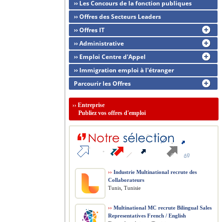
›› Les Concours de la fonction publiques
›› Offres des Secteurs Leaders
›› Offres IT
›› Administrative
›› Emploi Centre d'Appel
›› Immigration emploi à l'étranger
Parcourir les Offres
››
Entreprise
Publiez vos offres d'emploi
››
Industrie Multinational recrute des
Collaborateurs
Tunis, Tunisie
››
Multinational MC recrute Bilingual Sales
Representatives French / English