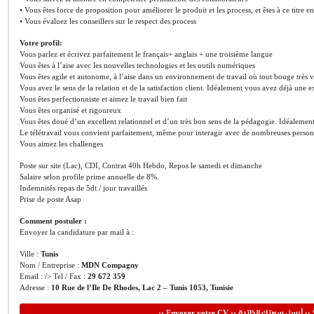
• Vous êtes force de proposition pour améliorer le produit et les process, et êtes à ce titre e
• Vous évaluez les conseillers sur le respect des process
Votre profil:
Vous parlez et écrivez parfaitement le français+ anglais + une troisième langue
Vous êtes à l’aise avec les nouvelles technologies et les outils numériques
Vous êtes agile et autonome, à l’aise dans un environnement de travail où tout bouge très vit
Vous avez le sens de la relation et de la satisfaction client. Idéalement vous avez déjà une e
Vous êtes perfectionniste et aimez le travail bien fait
Vous êtes organisé et rigoureux
Vous êtes doué d’un excellent relationnel et d’un très bon sens de la pédagogie. Idéalemen
Le télétravail vous convient parfaitement, même pour interagir avec de nombreuses perso
Vous aimez les challenges
Poste sur site (Lac), CDI, Contrat 40h Hebdo, Repos le samedi et dimanche
Salaire selon profile prime annuelle de 8%.
Indemnités repas de 5dt / jour travaillés
Prise de poste Asap
Comment postuler :
Envoyer la candidature par mail à :
Ville :
Tunis
Nom / Entreprise :
MDN Compagny
Email : /> Tel / Fax :
29 672 359
Adresse :
10 Rue de l’Ile De Rhodes, Lac 2 – Tunis 1053, Tunisie
أرسل سيرتك الذاتية
›› Envoyer votre CV ››
‹‹ 