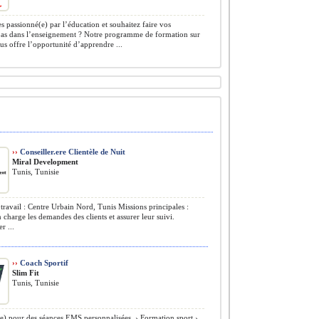
s passionné(e) par l’éducation et souhaitez faire vos
pas dans l’enseignement ? Notre programme de formation sur
s offre l’opportunité d’apprendre ...
››
Conseiller.ere Clientèle de Nuit
Miral Development
Tunis, Tunisie
travail : Centre Urbain Nord, Tunis Missions principales :
 charge les demandes des clients et assurer leur suivi.
r ...
››
Coach Sportif
Slim Fit
Tunis, Tunisie
) pour des séances EMS personnalisées. ›️ Formation sport ›️