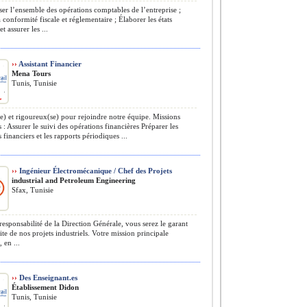
er l’ensemble des opérations comptables de l’entreprise ;
a conformité fiscale et réglementaire ; Élaborer les états
et assurer les ...
››
Assistant Financier
Mena Tours
Tunis, Tunisie
) et rigoureux(se) pour rejoindre notre équipe. Missions
s : Assurer le suivi des opérations financières Préparer les
financiers et les rapports périodiques ...
››
Ingénieur Électromécanique / Chef des Projets
​industrial and Petroleum Engineering
Sfax, Tunisie
responsabilité de la Direction Générale, vous serez le garant
site de nos projets industriels. Votre mission principale
, en ...
››
Des Enseignant.es
Établissement Didon
Tunis, Tunisie