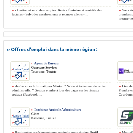
››
• Gestion et suivi des comptes clients • Émission et contrôle des
››
Vous ête
factures • Suivi des encaissements et relances clients • ...
premiers 
mesure vou
›› Offres d'emploi dans la même région :
››
Agent du Bureau
Guersene Services
Tataouine, Tunisie
››
des Services Informatiques Mission * Saisie et traitement de textes
››
Lieu de 
administratifs. * Gestion et mise à jour des pages sur les réseaux
Prendre en
sociaux (Facebook, ...
Coordonne
››
Ingénieur Agricole Arboriculture
Giam
Kasserine, Tunisie
››
Passionné et expérimenté pour rejoindre notre équipe. Profil
››
Motivé(e