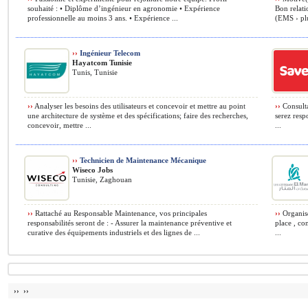
souhaité : • Diplôme d’ingénieur en agronomie • Expérience
Bon relati
professionnelle au moins 3 ans. • Expérience ...
(EMS › plu
››
Ingénieur Telecom
Hayatcom Tunisie
Tunis, Tunisie
››
Analyser les besoins des utilisateurs et concevoir et mettre au point
››
Consulta
une architecture de système et des spécifications; faire des recherches,
serez resp
concevoir, mettre ...
...
››
Technicien de Maintenance Mécanique
Wiseco Jobs
Tunisie, Zaghouan
››
Rattaché au Responsable Maintenance, vos principales
››
Organise
responsabilités seront de : - Assurer la maintenance préventive et
place , co
curative des équipements industriels et des lignes de ...
...
›› ››