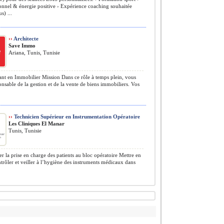
onnel & énergie positive ›️ Expérience coaching souhaitée
s) ...
››
Architecte
Save Immo
Ariana, Tunis, Tunisie
nt en Immobilier Mission Dans ce rôle à temps plein, vous
onsable de la gestion et de la vente de biens immobiliers. Vos
››
Technicien Supérieur en Instrumentation Opératoire
Les Cliniques El Manar
Tunis, Tunisie
r la prise en charge des patients au bloc opératoire Mettre en
ntrôler et veiller à l’hygiène des instruments médicaux dans