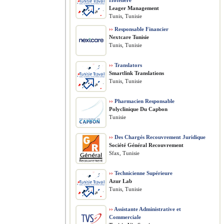
Hôtelière
Leager Management
Tunis, Tunisie
››
Responsable Financier
Nextcare Tunisie
Tunis, Tunisie
››
Translators
Smartlink Translations
Tunis, Tunisie
››
Pharmacien Responsable
Polyclinique Du Capbon
Tunisie
››
Des Chargés Recouvrement Juridique
Société Général Recouvrement
Sfax, Tunisie
››
Technicienne Supérieure
Azur Lab
Tunis, Tunisie
››
Assistante Administrative et
Commerciale