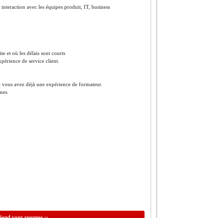
n interaction avec les équipes produit, IT, business
e et où les délais sont courts
xpérience de service client.
t vous avez déjà une expérience de formateur.
nnes
Send your resumes ‹‹