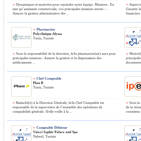
››
Dynamiques et motivées pour rejoindre notre équipe. Missions : En
››
Supervis
tant qu’assistante commerciale, vos principales missions seront : -
Garantir l
Assurer la gestion administrative des ...
financiers 
››
Pharmacien
Polyclinique Alyssa
Tunis, Tunisie
››
Sous la responsabilité de la direction, le/la pharmacien(ne) aura pour
››
Motivé(e
principales missions : Assurer la gestion et la dispensation des
principale
médicaments ...
documents 
››
Chef Comptable
Plan B
Tunis, Tunisie
››
Rattaché(e) à la Direction Générale, le/la Chef Comptable est
››
Sous la 
responsable de la supervision de l’ensemble des opérations de
de la réus
comptabilité générale. Il/elle veille à la ...
consistera 
››
Comptable Débiteur
Vincci Saphir Palace and Spa
Nabeul, Tunisie