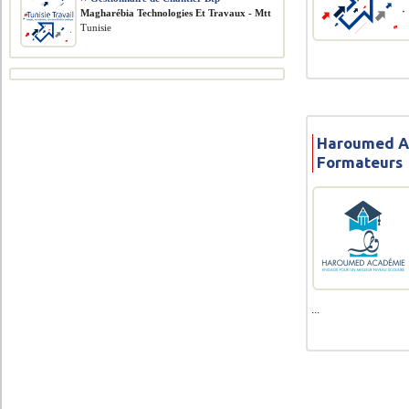
Magharébia Technologies Et Travaux - Mtt
Tunisie
Haroumed A
Formateurs
...