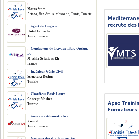
››
Motos Stars
Ariana, Ben Arous, Manouba, Tunis, Tunisie
Mediterrane
recrute des
››
Agent de Lingerie
Hôtel Le Pacha
Tunis, Tunisie
››
Conducteur de Travaux Fibre Optique
D3
M’sehla Solutions Rh
France
››
Ingénieur Génie Civil
Structura Design
Tunisie
››
Chauffeur Poids Lourd
Concept Market
Apex Traini
Tunisie
Formateurs
››
Assistante Administrative
Assistel
Tunis, Tunisie
››
Gestionnaire de Chantier Btp