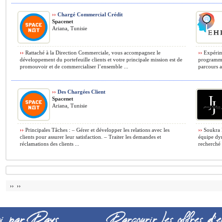
››
Chargé Commercial Crédit
Spacenet
Ariana, Tunisie
››
Rattaché à la Direction Commerciale, vous accompagnez le
››
Expérime
développement du portefeuille clients et votre principale mission est de
programmes
promouvoir et de commercialiser l’ensemble ...
parcours a
››
Des Chargées Client
Spacenet
Ariana, Tunisie
››
Principales Tâches : – Gérer et développer les relations avec les
››
Soukra M
clients pour assurer leur satisfaction. – Traiter les demandes et
équipe dy
réclamations des clients ...
recherché 
›› ››