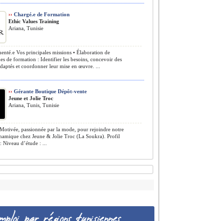
››
Chargé.e de Formation
Ethic Values Training
Ariana, Tunisie
nté.e Vos principales missions • Élaboration de
 de formation : Identifier les besoins, concevoir des
daptés et coordonner leur mise en œuvre. ...
››
Gérante Boutique Dépôt-vente
Jeune et Jolie Troc
Ariana, Tunis, Tunisie
otivée, passionnée par la mode, pour rejoindre notre
namique chez Jeune & Jolie Troc (La Soukra). Profil
: Niveau d’étude : ...