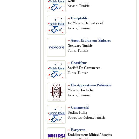
Gehs
Ariana, Tunisie
››
Comptable
La Maison De L’abrasif
Ariana, Tunisie
››
Agent Evaluateur Sinistres
Nextcare Tunisie
Tunis, Tunisie
››
Chauffeur
Société De Commerce
Tunis, Tunisie
››
Des Apprentis en Pâtisserie
Maison Hachicha
Ariana, Tunisie
››
Commercial
Texline Italia
Toutes les régions, Tunisie
››
Forgeron
Etablissement Mhirsi Abrasifs