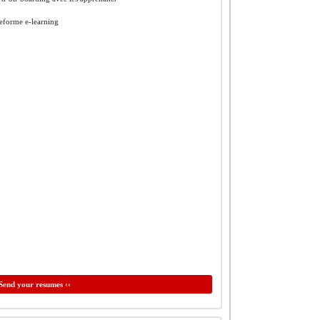
teforme e-learning
Send your resumes ‹‹