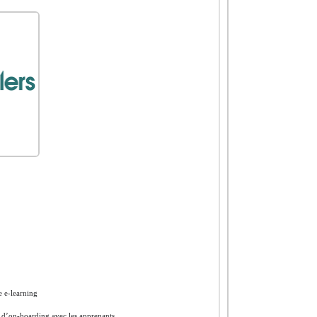
e e-learning
n d’on-boarding avec les apprenants