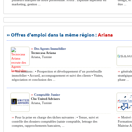
plusieurs marques de notre portefeuille. Profil : Diplôme supérieur en
design, et
marketing, gestion ...
être ...
›› Offres d'emploi dans la même région :
Ariana
››
Des Agents Immobilier
Tecnocasa Ariana
Ariana, Tunisie
››
Vos missions : • Prospection et développement d’un portefeuille
››
générale
immobilier • Accueil, accompagnement et suivi des clients • Visites,
stratégiqu
négociation et conclusion des ...
phase ...
››
Comptable Junior
Cbo United Advisers
Ariana, Tunisie
››
Pour la prise en charge des tâches suivantes : • Tenue, suivi et
››
Motivé e
contrôle des dossiers comptables (saisie comptable, lettrage des
Formation:
comptes, rapprochements bancaires, ...
Maitrise 