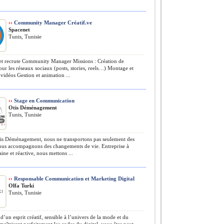
››
Community Manager Créatif.ve
Spacenet
Tunis, Tunisie
t recrute Community Manager Missions : Création de
ur les réseaux sociaux (posts, stories, reels…) Montage et
 vidéos Gestion et animation ...
››
Stage en Communication
Otis Déménagement
Tunis, Tunisie
s Déménagement, nous ne transportons pas seulement des
nous accompagnons des changements de vie. Entreprise à
aine et réactive, nous mettons ...
››
Responsable Communication et Marketing Digital
Olfa Turki
Tunis, Tunisie
d’un esprit créatif, sensible à l’univers de la mode et du