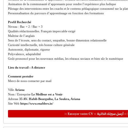
Animation de la communauté d’apprenants pour rendre l’expérience plus ludique
Pilotage des interventions entre les coachs et le contenu pédagogique consommé sur la pla
Personnalisation du parcours d’apprentissage en fonction des formations
Profil Recherché
Niveau : Bac + 2 / Bac + 3
Qualités rédactionnelles. Français impeccable exigé
Maîtrise de l’anglais
Sens de l’écoute, sens du contact, empathie, bonne dimension relationnelle
Curiosité intellectuelle, très bonne culture générale
Autonomie, diplomatie, rigueur
Polyvalence, adaptabilité
Goût prononcé pour les nouveaux médias, les réseaux sociaux et bien sûr le numérique
Lieu du travail : A distance
Comment postuler
Merci de nous contacter par mail
Ville
Ariana
Nom / Entreprise
Le Meilleur est a Venir
Adresse
35 AV. Habib Bourguiba, La Soukra, Ariana
Site Web
https://www.enablers.io/
أرسل سيرتك الذاتية
›› Envoyer votre CV ››
‹‹ 