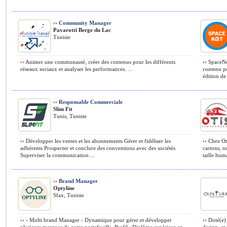
››
Community Manager
Pavarotti Berge du Lac
Tunisie
››
Animer une communauté, créer des contenus pour les différents
››
SpaceNe
réseaux sociaux et analyser les performances. ...
contenu po
édition de
››
Responsable Commerciale
Slim Fit
Tunis, Tunisie
››
Développer les ventes et les abonnements Gérer et fidéliser les
››
Chez Oti
adhérents Prospecter et conclure des conventions avec des sociétés
cartons, 
Superviser la communication ...
taille hum
››
Brand Manager
Optyline
Sfax, Tunisie
››
- Multi brand Manager - Dynamique pour gérer et développer
››
Doté(e) 