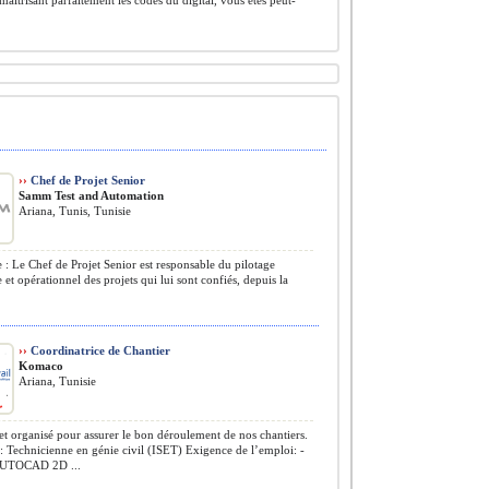
 maîtrisant parfaitement les codes du digital, vous êtes peut-
››
Chef de Projet Senior
Samm Test and Automation
Ariana, Tunis, Tunisie
 : Le Chef de Projet Senior est responsable du pilotage
e et opérationnel des projets qui lui sont confiés, depuis la
››
Coordinatrice de Chantier
Komaco
Ariana, Tunisie
t organisé pour assurer le bon déroulement de nos chantiers.
 Technicienne en génie civil (ISET) Exigence de l’emploi: -
AUTOCAD 2D ...