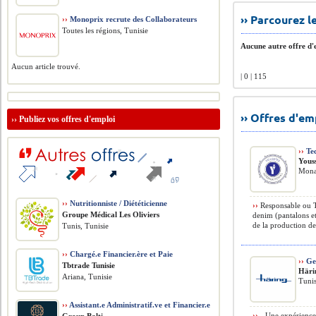
›› Parcourez 
››
Monoprix recrute des Collaborateurs
Toutes les régions, Tunisie
Aucune autre offre d'e
Aucun article trouvé.
| 0 | 115
›› Offres d'e
››
Publiez vos offres d'emploi
››
Tec
Yous
Monas
››
Nutritionniste / Diététicienne
››
Responsable ou Te
Groupe Médical Les Oliviers
denim (pantalons et
de la production de 
Tunis, Tunisie
››
Chargé.e Financier.ère et Paie
››
Ges
Tbtrade Tunisie
Häri
Ariana, Tunisie
Tunis
››
Assistant.e Administratif.ve et Financier.e
››
- Une expérience