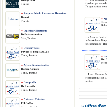
Group Balti
Qualités personnell
Tunisie
l’organisation, com
››
Responsable de Ressources Humaines
Damak
››
Méc
Tunisie
Tsv
Gabes
››
Ingénieur Électrique
Be4Ic Automation
››
• Assurer l’entre
Sfax, Tunisie
industrielles • Dia
pneumatiques • Rép
››
Des Serveuses
Pavarotti Berge Du Lac
Tunis, Tunisie
››
Con
Grz 
Méde
››
Agente Administrativo
Rustica Cruises
Tunis, Tunisie
››
Lieu : Houmet So
responsabilité de la
moteur ...
››
Comptable
Ha Conseils
Tunis, Tunisie
››
Caissier / Caissière
Fdl Coffee
›› Offres d'e