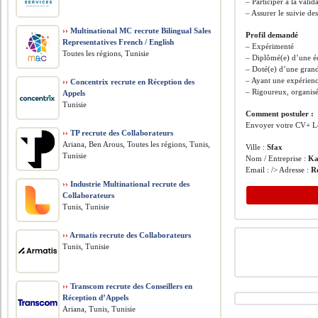
– Participer à la valid
– Assurer le suivie des
››
Multinational MC recrute Bilingual Sales
Profil demandé
Representatives French / English
– Expérimenté
Toutes les régions, Tunisie
– Diplômé(e) d’une é
– Doté(e) d’une grand
– Ayant une expérienc
››
Concentrix recrute en Réception des
– Rigoureux, organisé
Appels
Tunisie
Comment postuler :
Envoyer votre CV+ Let
››
TP recrute des Collaborateurs
Ariana, Ben Arous, Toutes les régions, Tunis,
Ville :
Sfax
Tunisie
Nom / Entreprise :
Ka
Email : /> Adresse :
R
››
Industrie Multinational recrute des
Collaborateurs
Tunis, Tunisie
››
Armatis recrute des Collaborateurs
Tunis, Tunisie
››
Transcom recrute des Conseillers en
Réception d’Appels
Ariana, Tunis, Tunisie