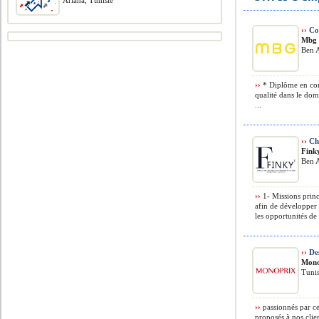
Ariana, Tunisie
››
Con
Mbg 
Ben A
››
* Diplôme en con
qualité dans le dom
...
››
Ch
Fink
Ben A
››
1- Missions princ
afin de développer 
les opportunités de 
››
Des
Mono
Tunis
››
passionnés par ce
proposés à nos cli