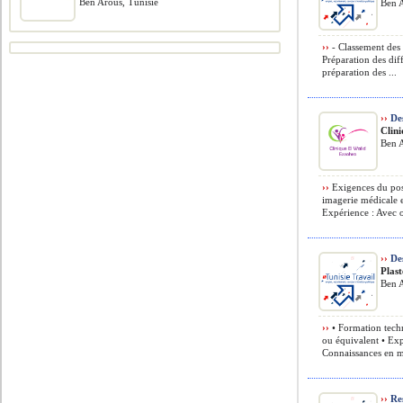
Ben Arous, Tunisie
Ben A
››
- Classement des 
Préparation des diff
préparation des ...
››
Des
Clin
Ben A
››
Exigences du pos
imagerie médicale e
Expérience : Avec o
››
Des
Plast
Ben A
››
• Formation tech
ou équivalent • Exp
Connaissances en m
››
Res