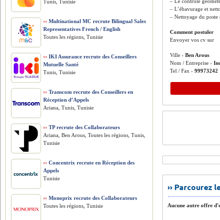
– Le contrôle géométri
Tunis, Tunisie
– L’ébavurage et nett
– Nettoyage du poste 
››
Multinational MC recrute Bilingual Sales
Representatives French / English
Comment postuler
Toutes les régions, Tunisie
Envoyer vos cv sur
Ville ›
Ben Arous
››
IKI Assurance recrute des Conseillers
Nom / Entreprise ›
In
Mutuelle Santé
Tel / Fax ›
99973242
Tunis, Tunisie
››
Transcom recrute des Conseillers en
Réception d’Appels
Ariana, Tunis, Tunisie
››
TP recrute des Collaborateurs
Ariana, Ben Arous, Toutes les régions, Tunis,
Tunisie
››
Concentrix recrute en Réception des
Appels
Tunisie
›› Parcourez 
››
Monoprix recrute des Collaborateurs
Aucune autre offre d'e
Toutes les régions, Tunisie