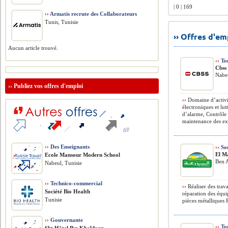
| 0 | 169
››
Armatis recrute des Collaborateurs
Tunis, Tunisie
›› Offres d'e
Aucun article trouvé.
››
Tec
Cbss
Nabeu
››
Publiez vos offres d'emploi
››
Domaine d’activit
électroniques et lu
d’alarme, Contrôle 
maintenance des ext
››
Des Enseignants
››
So
El M
Ecole Mansour Modern School
Ben A
Nabeul, Tunisie
››
Technico-commercial
››
Réaliser des tra
Société Bio Health
réparation des équi
Tunisie
pièces métalliques R
››
Gouvernante
››
Tec