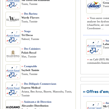
Sht Hôtel Ibn Khaldoun
Grou
Tunis, Tunisie
Tunis
››
Des Barista
Wardy Flavors
››
Vous aurez comme
Tunis, Tunisie
analyser les dysfo
(chaufferie, air c
Coordonner ...
››
Stage
Tti Elecsa
Nabeul, Tunisie
››
Ser
Labid
Tunis
››
Des Cuisiniers
Palais Royal
Sfax, Tunisie
››
en Café (H/F) Miss
commandes Assurer le
››
Comptable
Saybolt Tunisie
Tunis, Tunisie
››
Des Délégués Commerciaux
Express Medical
›› Offres d'e
Ariana, Ben Arous, Bizerte, Manouba, Tunis,
Tunisie
››
Assistant.e de Direction
››
Ai
Alexandre Distribution
Mk C