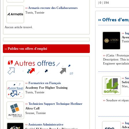
| 0 | 194
››
Armatis recrute des Collaborateurs
Tunis, Tunisie
›› Offres d'e
Aucun article trouvé.
››
Ing
Ayou 
Tunis
››
Publiez vos offres d'emploi
››
(Catia / Prototy
Description: This i
Engineer specializin
››
So
Sofr
››
Formatrice en Fiançais
Sfax,
Academy For Higher Training
Tunis, Tunisie
››
Soudure et répara
››
Technicien Support Technique Hotliner
Altra Call
Sousse, Tunisie
››
Ing
››
Assistante Administrative
Adva