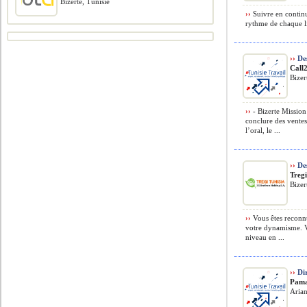
Bizerte, Tunisie
››
Suivre en continu
rythme de chaque lig
››
Des
Call
Bizer
››
- Bizerte Mission 
conclure des ventes
l’oral, le ...
››
Des
Tregi
Bizer
››
Vous êtes reconnu
votre dynamisme. V
niveau en ...
››
Dir
Pam
Arian