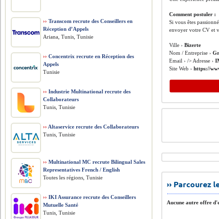
Comment postuler :
››
Transcom recrute des Conseillers en
Si vous êtes passionn
Réception d’Appels
envoyer votre CV et vo
Ariana, Tunis, Tunisie
Ville ›
Bizerte
Nom / Entreprise ›
Gr
››
Concentrix recrute en Réception des
Email › /> Adresse ›
I
Appels
Site Web ›
https://w
Tunisie
››
Industrie Multinational recrute des
Collaborateurs
Tunis, Tunisie
››
Altaservice recrute des Collaborateurs
Tunis, Tunisie
››
Multinational MC recrute Bilingual Sales
Representatives French / English
Toutes les régions, Tunisie
›› Parcourez 
››
IKI Assurance recrute des Conseillers
Aucune autre offre d'e
Mutuelle Santé
Tunis, Tunisie