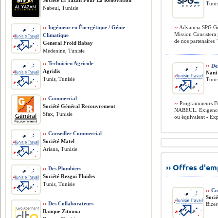
Société El Yazan Pour La Rénovation
Tunis
Nabeul, Tunisie
››
Ingénieur en Énergétique / Génie
››
Advancia SPG Gro
Mission Consistera 
Climatique
de nos partenaires ’
General Froid Babay
Médenine, Tunisie
››
Technicien Agricole
››
De
Agridis
Nani
Tunis, Tunisie
Tunis
››
Commercial
››
Programmeurs FA
Société Général Recouvrement
NABEUL. Exigences
Sfax, Tunisie
ou équivalent - Exp
››
Conseiller Commercial
Société Matel
Ariana, Tunisie
›› Offres d'e
››
Des Plombiers
Société Rezgui Fluides
Tunis, Tunisie
››
Con
Soci
››
Des Collaborateurs
Bizer
Banque Zitouna