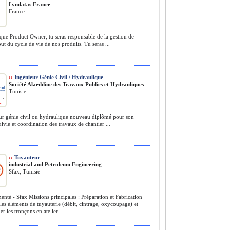
Lyndatas France
France
que Product Owner, tu seras responsable de la gestion de
ut du cycle de vie de nos produits. Tu seras ...
››
Ingénieur Génie Civil / Hydraulique
Société Alaeddine des Travaux Publics et Hydrauliques
Tunisie
r génie civil ou hydraulique nouveau diplômé pour son
uivie et coordination des travaux de chantier ...
››
Tuyauteur
​industrial and Petroleum Engineering
Sfax, Tunisie
nté - Sfax Missions principales : Préparation et Fabrication
 les éléments de tuyauterie (débit, cintrage, oxycoupage) et
r les tronçons en atelier. ...