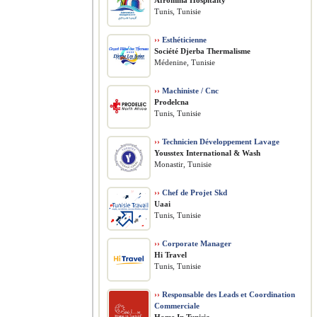
Afromina Hospitaity
Tunis, Tunisie
››
Esthéticienne
Société Djerba Thermalisme
Médenine, Tunisie
››
Machiniste / Cnc
Prodelcna
Tunis, Tunisie
››
Technicien Développement Lavage
Yousstex International & Wash
Monastir, Tunisie
››
Chef de Projet Skd
Uaai
Tunis, Tunisie
››
Corporate Manager
Hi Travel
Tunis, Tunisie
››
Responsable des Leads et Coordination
Commerciale