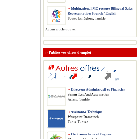
››
Multinational MC recrute Bilingual Sales
Representatives French / English
Toutes les régions, Tunisie
Aucun article trouvé.
››
Publiez vos offres d'emploi
››
Directeur Administratif et Financier
Samm Test And Automation
Ariana, Tunisie
››
Assistant.e Technique
Westpoint Domotech
Tunis, Tunisie
››
Electromechanical Engineer