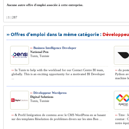
Aucune autre offre d'emploi associée à cette entreprise.
| 1 | 287
›› Offres d'emploi dans la même catégorie :
Développeu
››
Business Intelligence Developer
National Pen
Tunis, Tunisie
››
In Tunis to help with the workload for our Contact Centre BI team,
››
du poste
globally. This is an exciting opportunity for a motivated BI Developer
Python ave
...
machine le
››
Développeur Wordpress
Digital Solutions
Tunis, Tunisie
››
& Profil Intégration de contenu avec le CMS WordPress en se basant
››
Titre : 
sur des templates Résolution de problèmes divers sur les sites Bon ...
contrat : 
notre équip