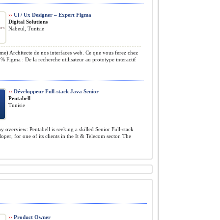
››
Ui / Ux Designer – Expert Figma
Digital Solutions
Nabeul, Tunisie
me) Architecte de nos interfaces web. Ce que vous ferez chez
% Figma : De la recherche utilisateur au prototype interactif
››
Développeur Full-stack Java Senior
Pentabell
Tunisie
overview: Pentabell is seeking a skilled Senior Full-stack
oper, for one of its clients in the It & Telecom sector. The
››
Product Owner