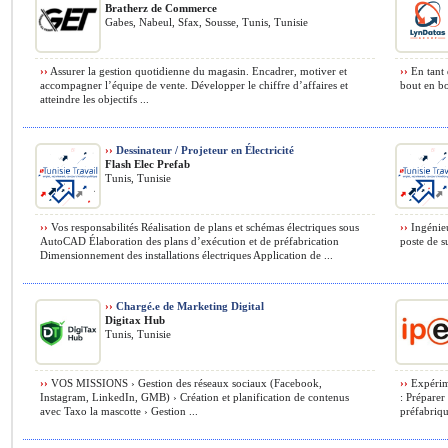
Bratherz de Commerce
Gabes, Nabeul, Sfax, Sousse, Tunis, Tunisie
››
Assurer la gestion quotidienne du magasin. Encadrer, motiver et
››
En tant 
accompagner l’équipe de vente. Développer le chiffre d’affaires et
bout en bo
atteindre les objectifs ...
››
Dessinateur / Projeteur en Électricité
Flash Elec Prefab
Tunis, Tunisie
››
Vos responsabilités Réalisation de plans et schémas électriques sous
››
Ingénieu
AutoCAD Élaboration des plans d’exécution et de préfabrication
poste de s
Dimensionnement des installations électriques Application de ...
››
Chargé.e de Marketing Digital
Digitax Hub
Tunis, Tunisie
››
VOS MISSIONS › Gestion des réseaux sociaux (Facebook,
››
Expérime
Instagram, LinkedIn, GMB) › Création et planification de contenus
: Préparer
avec Taxo la mascotte › Gestion ...
préfabrique