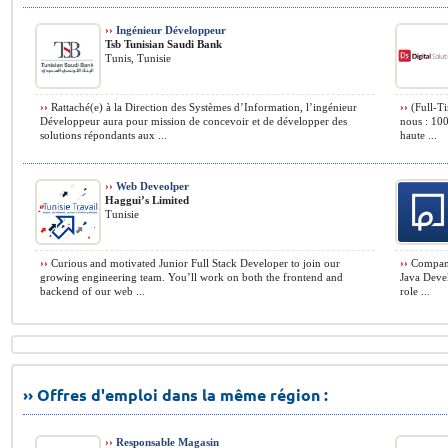
››
Ingénieur Développeur
Tsb Tunisian Saudi Bank
Tunis, Tunisie
››
Rattaché(e) à la Direction des Systèmes d’Information, l’ingénieur
››
(Full-Ti
Développeur aura pour mission de concevoir et de développer des
nous : 100
solutions répondants aux ...
haute ...
››
Web Deveolper
Haggui’s Limited
Tunisie
››
Curious and motivated Junior Full Stack Developer to join our
››
Company 
growing engineering team. You’ll work on both the frontend and
Java Devel
backend of our web ...
role ...
›› Offres d'emploi dans la même région :
››
Responsable Magasin