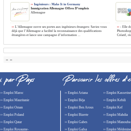
››
Ingénieurs : Make It in Germany
Immigration Allemagne Offres D’emplois
Allemagne
››
L’Allemagne ouvre ses portes aux ingénieurs étrangers: Saviez vous
››
- Elle d
déjà que l’Allemagne a facilité la reconnaissance des qualifications
Photoshop
étrangères et lance une campagne d’information ...
Créatif, ré
›› ››
›› Emploi Maroc
›› Emploi Ariana
›› Emploi Kasserine
›› Emploi Mauritanie
›› Emploi Béja
›› Emploi Kebili
›› Emploi Oman
›› Emploi Ben Arous
›› Emploi Kef
›› Emploi Poland
›› Emploi Bizerte
›› Emploi Mahdia
›› Emploi Qatar
›› Emploi Gabes
›› Emploi Manouba
›› Emploi Royaume-
›› Emploi Gafsa
›› Emploi Médenine