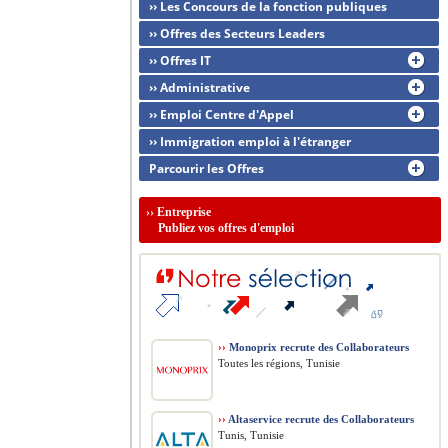
›› Les Concours de la fonction publiques
›› Offres des Secteurs Leaders
›› Offres IT
›› Administrative
›› Emploi Centre d'Appel
›› Immigration emploi à l'étranger
Parcourir les Offres
››
Entreprise
Publiez vos offres d'emploi
››
Monoprix recrute des Collaborateurs
Toutes les régions, Tunisie
››
Altaservice recrute des Collaborateurs
Tunis, Tunisie