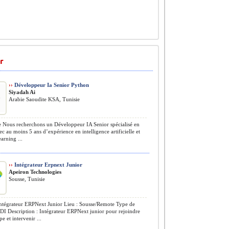
r
››
Développeur Ia Senior Python
Siyadah Ai
Arabie Saoudite KSA, Tunisie
 Nous recherchons un Développeur IA Senior spécialisé en
c au moins 5 ans d’expérience en intelligence artificielle et
arning ...
››
Intégrateur Erpnext Junior
Apeiron Technologies
Sousse, Tunisie
Intégrateur ERPNext Junior Lieu : Sousse/Remote Type de
CDI Description : Intégrateur ERPNext junior pour rejoindre
e et intervenir ...