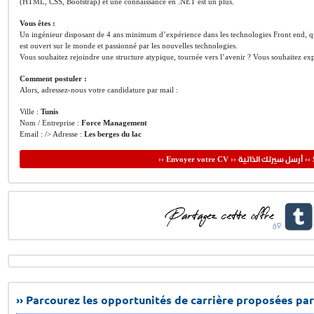
(HTML, CSS, Bootstrap) et une connaissance en .NET est un plus.
Vous êtes :
Un ingénieur disposant de 4 ans minimum d’expérience dans les technologies Front end, qui 
est ouvert sur le monde et passionné par les nouvelles technologies.
Vous souhaitez rejoindre une structure atypique, tournée vers l’avenir ? Vous souhaitez exp
Comment postuler :
Alors, adressez-nous votre candidature par mail :
Ville :
Tunis
Nom / Entreprise :
Force Management
Email : /> Adresse :
Les berges du lac
أرسل سيرتك الذاتية
›› Envoyer votre CV ››
‹‹ 
›› Parcourez les opportunités de carrière proposées par