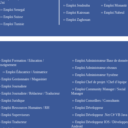
Uni
›› Emploi Jendouba
›› Emploi Monastir
›› Emploi Senegal
›› Emploi Kairouan
›› Emploi Nabeul
›› Emploi Suisse
›› Emploi Zaghouan
›› Emploi Tunisie
› Emploi Formation / Education /
›› Emploi Administrateur Base de donnée
nseignement
›› Emploi Administrateur réseaux
›› Emploi Éducatrice / Animatrice
›› Emploi Administrateur Système
› Emploi Gestionnaire / Magasinier
›› Emploi Chef de projet / Chef d’équipe
› Emploi Journaliste
›› Emploi Community Manager / Social
› Emploi Journaliste / Rédacteur / Traducteur
Manager
› Emploi Juridique
›› Emploi Conseillers / Consultants
› Emploi Ressources Humaines / RH
›› Emploi Développeur
› Emploi Superviseurs
›› Emploi Développeur .Net C# VB Java
› Emploi Traducteur
›› Emploi Développeur IOS / Développe
Android