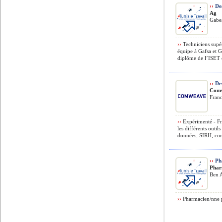
››
Des
Ag
Gabes
››
Techniciens supé
équipe à Gafsa et G
diplôme de l’ISET o
››
Des
Com
Fran
››
Expérimenté - Fr
les différents outil
données, SIRH, com
››
Ph
Phar
Ben A
››
Pharmacien/nne po