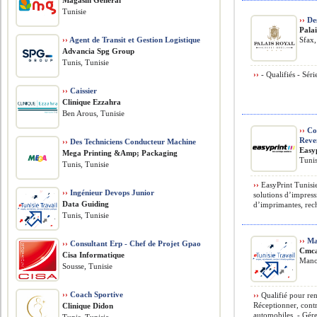
Magasin Général
Tunisie
››
Des
Pala
››
Agent de Transit et Gestion Logistique
Sfax,
Advancia Spg Group
Tunis, Tunisie
››
- Qualifiés - Séri
››
Caissier
Clinique Ezzahra
Ben Arous, Tunisie
››
Com
Reve
››
Des Techniciens Conducteur Machine
Easy
Mega Printing &Amp; Packaging
Tunis
Tunis, Tunisie
››
EasyPrint Tunisie
››
Ingénieur Devops Junior
solutions d’impress
Data Guiding
d’imprimantes, rech
Tunis, Tunisie
››
Ma
››
Consultant Erp - Chef de Projet Gpao
Cmca
Cisa Informatique
Mano
Sousse, Tunisie
››
Coach Sportive
››
Qualifié pour ren
Réceptionner, contr
Clinique Didon
automobiles. - Gérer