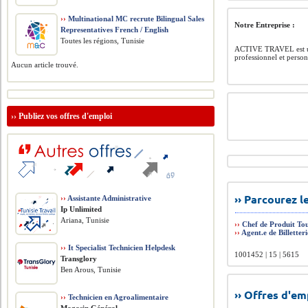
››
Multinational MC recrute Bilingual Sales
Notre Entreprise :
Representatives French / English
Toutes les régions, Tunisie
ACTIVE TRAVEL est une a
professionnel et person
Aucun article trouvé.
››
Publiez vos offres d'emploi
›› Parcourez 
››
Assistante Administrative
Ip Unlimited
Ariana, Tunisie
››
Chef de Produit Tou
››
Agent.e de Billetteri
››
It Specialist Technicien Helpdesk
1001452 | 15 | 5615
Transglory
Ben Arous, Tunisie
›› Offres d'e
››
Technicien en Agroalimentaire