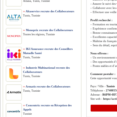
Ariana, Tunis, Tunisie
– Assurer le suivi des
– Collaborer avec les
››
Altaservice recrute des Collaborateurs
– Effectuer une veille
Tunis, Tunisie
Profil recherché :
– Formation en tour
– Expérience confirmé
››
Monoprix recrute des Collaborateurs
– Bonne connaissance 
Toutes les régions, Tunisie
– Excellentes capacité
– Maîtrise du français 
– Sens du détail, espri
››
IKI Assurance recrute des Conseillers
Mutuelle Santé
Nous offrons :
Tunis, Tunisie
– Un environnement d
– Des opportunités d’
– Postes stables et d’
››
Industrie Multinational recrute des
Collaborateurs
Comment postuler :
Tunis, Tunisie
Cette opportunité vou
Pays / Ville ›
Tunisie
››
Armatis recrute des Collaborateurs
Téléphone ›
2740055
Tunis, Tunisie
Adresse ›
R6PM+HF3 R
Site web ›
https://act
››
Concentrix recrute en Réception des
Appels
Tunisie