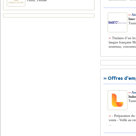
Tunis, Tunisie
››
Ai
Imec
Tunis
››
Titulaire d’un li
langue française Ma
soutenue, concentra
›› Offres d'e
››
Ass
Indus
Tuni
››
- Préparation du 
vente - Veille au r
...