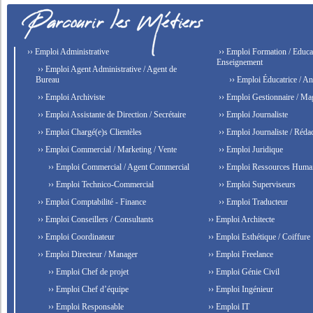
›› Emploi Administrative
›› Emploi Formation / Educat
Enseignement
›› Emploi Agent Administrative / Agent de
Bureau
›› Emploi Éducatrice / An
›› Emploi Archiviste
›› Emploi Gestionnaire / Ma
›› Emploi Assistante de Direction / Secrétaire
›› Emploi Journaliste
›› Emploi Chargé(e)s Clientèles
›› Emploi Journaliste / Rédac
›› Emploi Commercial / Marketing / Vente
›› Emploi Juridique
›› Emploi Commercial / Agent Commercial
›› Emploi Ressources Huma
›› Emploi Technico-Commercial
›› Emploi Superviseurs
›› Emploi Comptabilité - Finance
›› Emploi Traducteur
›› Emploi Conseillers / Consultants
›› Emploi Architecte
›› Emploi Coordinateur
›› Emploi Esthétique / Coiffure
›› Emploi Directeur / Manager
›› Emploi Freelance
›› Emploi Chef de projet
›› Emploi Génie Civil
›› Emploi Chef d’équipe
›› Emploi Ingénieur
›› Emploi Responsable
›› Emploi IT