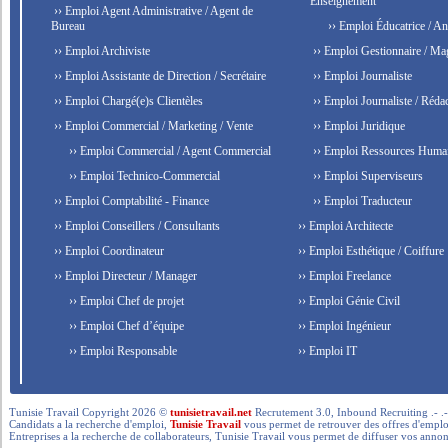
Enseignement
›› Emploi Agent Administrative / Agent de
Bureau
›› Emploi Éducatrice / An
›› Emploi Archiviste
›› Emploi Gestionnaire / Ma
›› Emploi Assistante de Direction / Secrétaire
›› Emploi Journaliste
›› Emploi Chargé(e)s Clientèles
›› Emploi Journaliste / Rédac
›› Emploi Commercial / Marketing / Vente
›› Emploi Juridique
›› Emploi Commercial / Agent Commercial
›› Emploi Ressources Huma
›› Emploi Technico-Commercial
›› Emploi Superviseurs
›› Emploi Comptabilité - Finance
›› Emploi Traducteur
›› Emploi Conseillers / Consultants
›› Emploi Architecte
›› Emploi Coordinateur
›› Emploi Esthétique / Coiffure
›› Emploi Directeur / Manager
›› Emploi Freelance
›› Emploi Chef de projet
›› Emploi Génie Civil
›› Emploi Chef d’équipe
›› Emploi Ingénieur
›› Emploi Responsable
›› Emploi IT
Tunisie Travail Copyright 2026 ©
tunisietravail.net
Recrutement 3.0, Inbound Recruiting .- .-.. --- 
Candidats a la recherche d'emploi,
Tunisie Travail
vous permet de retrouver des offres d'emploi 
Entreprises a la recherche de collaborateurs, Tunisie Travail vous permet de diffuser vos annon