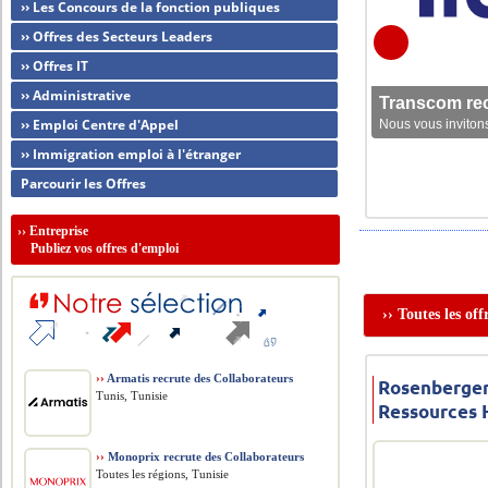
›› Les Concours de la fonction publiques
›› Offres des Secteurs Leaders
›› Offres IT
›› Administrative
Transcom rec
›› Emploi Centre d'Appel
Nous vous invitons
›› Immigration emploi à l'étranger
Parcourir les Offres
››
Entreprise
Publiez vos offres d'emploi
›› Toutes les off
››
Armatis recrute des Collaborateurs
Rosenberger
Tunis, Tunisie
Ressources
››
Monoprix recrute des Collaborateurs
Toutes les régions, Tunisie