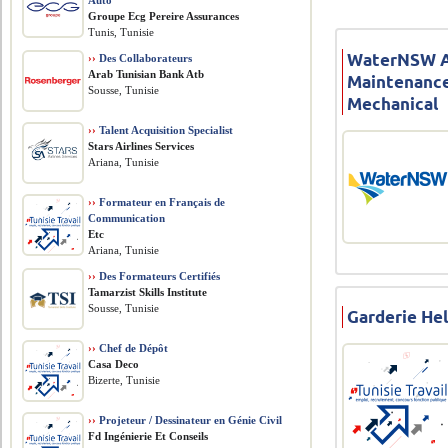
Auto
Groupe Ecg Pereire Assurances
Tunis, Tunisie
WaterNSW Au
››
Des Collaborateurs
Arab Tunisian Bank Atb
Maintenance
Sousse, Tunisie
Mechanical
››
Talent Acquisition Specialist
Stars Airlines Services
Ariana, Tunisie
››
Formateur en Français de
Communication
Etc
Ariana, Tunisie
››
Des Formateurs Certifiés
Tamarzist Skills Institute
Sousse, Tunisie
Garderie Hel
››
Chef de Dépôt
Casa Deco
Bizerte, Tunisie
››
Projeteur / Dessinateur en Génie Civil
Fd Ingénierie Et Conseils