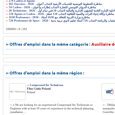
››
279 Cadres et Agents
››
165 Ouvriers - 2026 - مناظرة الخطوط التونسية للخدمات الأرضية لانتداب أعوان
››
54 Cadres - 2026 - مناظرة الديوان التونسي للتجارة لانتداب إطارات وأعوان
››
20 Techniciens - 2026 - رة العامة للشؤون الإدارية والمالية لانتداب 20 فني سام أول
››
120 Agents et Cadres - 2026 - مناظرة وكالة إحياء التراث والتنمية الثقافية لانتداب 120 خطة
››
1630 Professeurs - 2026 - مناظرة وزارة التربية للتعاقد مع 1630 أستاذ
››
726 Professeurs de Sport - 2026 - أستاذ تعليم ثانوي تربية بدنية
1000001 | 0 | 293
›› Offres d'emploi dans la même catégorie :
Auxiliaire d
›› Offres d'emploi dans la même région :
››
Compressed Air Technician
Fiber Links Poland
Poland
››
e We are looking for an experienced Compressed Air Technician or
››
- Déblaye
Engineer with at least 10 years of experience in the technical planning,
manipuler 
installation ...
Contrôler .