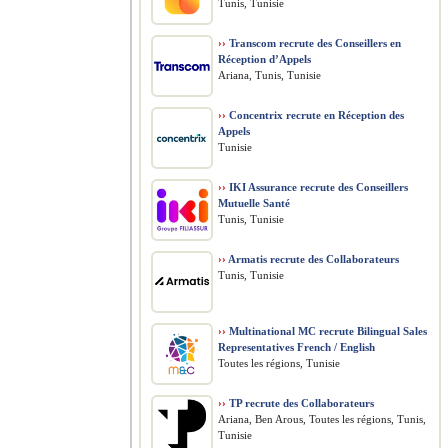
Tunis, Tunisie
››
Transcom recrute des Conseillers en
Réception d’Appels
Ariana, Tunis, Tunisie
››
Concentrix recrute en Réception des
Appels
Tunisie
››
IKI Assurance recrute des Conseillers
Mutuelle Santé
Tunis, Tunisie
››
Armatis recrute des Collaborateurs
Tunis, Tunisie
››
Multinational MC recrute Bilingual Sales
Representatives French / English
Toutes les régions, Tunisie
››
TP recrute des Collaborateurs
Ariana, Ben Arous, Toutes les régions, Tunis,
Tunisie