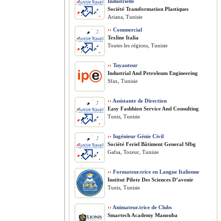
Industrielle
Société Transformation Plastiques
Ariana, Tunisie
››
Commercial
Texline Italia
Toutes les régions, Tunisie
››
Tuyauteur
​Industrial And Petroleum Engineering
Sfax, Tunisie
››
Assistante de Direction
Easy Fashhion Service And Consulting
Tunis, Tunisie
››
Ingénieur Génie Civil
Société Feriel Bâtiment General Sfbg
Gafsa, Tozeur, Tunisie
››
Formateur.trice en Langue Italienne
Institut Pilote Des Sciences D’avenir
Tunis, Tunisie
››
Animateur.trice de Clubs
Smartech Academy Manouba