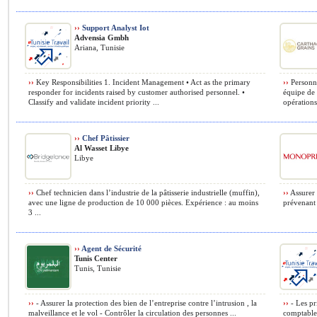
››
Support Analyst Iot
Advensia Gmbh
Ariana, Tunisie
››
Key Responsibilities 1. Incident Management • Act as the primary
››
Personne
responder for incidents raised by customer authorised personnel. •
équipe de 
Classify and validate incident priority ...
opérations
››
Chef Pâtissier
Al Wasset Libye
Libye
››
Chef technicien dans l’industrie de la pâtisserie industrielle (muffin),
››
Assurer 
avec une ligne de production de 10 000 pièces. Expérience : au moins
prévenant 
3 ...
››
Agent de Sécurité
Tunis Center
Tunis, Tunisie
››
- Assurer la protection des bien de l’entreprise contre l’intrusion , la
››
- Les pr
malveillance et le vol - Contrôler la circulation des personnes ...
comptables