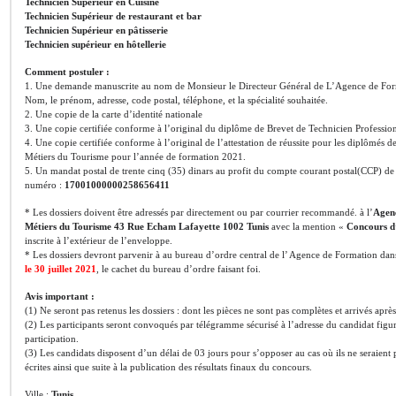
Technicien Supérieur en Cuisine
Technicien Supérieur de restaurant et bar
Technicien Supérieur en pâtisserie
Technicien supérieur en hôtellerie
Comment postuler :
1. Une demande manuscrite au nom de Monsieur le Directeur Général de L’Agence de Form
Nom, le prénom, adresse, code postal, téléphone, et la spécialité souhaitée.
2. Une copie de la carte d’identité nationale
3. Une copie certifiée conforme à l’original du diplôme de Brevet de Technicien Profess
4. Une copie certifiée conforme à l’original de l’attestation de réussite pour les diplômés 
Métiers du Tourisme pour l’année de formation 2021.
5. Un mandat postal de trente cinq (35) dinars au profit du compte courant postal(CCP) d
numéro :
17001000000258656411
* Les dossiers doivent être adressés par directement ou par courrier recommandé. à l’
Agenc
Métiers du Tourisme 43 Rue Echam Lafayette 1002 Tunis
avec la mention «
Concours d
inscrite à l’extérieur de l’enveloppe.
* Les dossiers devront parvenir à au bureau d’ordre central de l’ Agence de Formation dan
le 30 juillet 2021
, le cachet du bureau d’ordre faisant foi.
Avis important :
(1) Ne seront pas retenus les dossiers : dont les pièces ne sont pas complètes et arrivés après
(2) Les participants seront convoqués par télégramme sécurisé à l’adresse du candidat fig
participation.
(3) Les candidats disposent d’un délai de 03 jours pour s’opposer au cas où ils ne seraient 
écrites ainsi que suite à la publication des résultats finaux du concours.
Ville :
Tunis