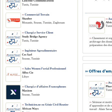
Lancème Communications
Tunis, Tunisie
››
Commercial Terrain
Shauber
››
Ass
Afri
Monastir, Sousse, Tunisie, Zaghouan
Tunis
››
Chargé.e Service Client
Study Bridge Agency
››
Classement et org
Tunis, Tunisie
archivage des dossi
préparation des dos
››
Ingénieur Agroalimentaire
Ces Sarl
Sousse, Tunisie
››
Sales Women l’oréal Professionnel
›› Offres d'e
Alfoz Cie
Libye
››
Pré
Phar
››
Chargé.e d’affaires Francophones
Tunis
Maxiom
Sousse, Tunisie
››
Sérieuse et moti
››
Technicien.ne en Génie Civil Routier
d’apprendre et de 
African Ways
travail : Alain Savar