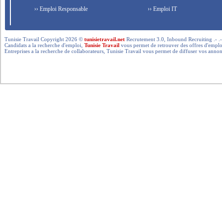
›› Emploi Responsable
›› Emploi IT
Tunisie Travail Copyright 2026 ©
tunisietravail.net
Recrutement 3.0, Inbound Recruiting .- .-.. --- 
Candidats a la recherche d'emploi,
Tunisie Travail
vous permet de retrouver des offres d'emploi 
Entreprises a la recherche de collaborateurs, Tunisie Travail vous permet de diffuser vos annon