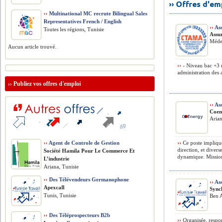
›› Offres d'e
››
Multinational MC recrute Bilingual Sales
Representatives French / English
››
Ass
Toutes les régions, Tunisie
Assu
Méde
Aucun article trouvé.
››
- Niveau bac +3 
administration des 
››
Publiez vos offres d'emploi
››
Ass
Coen
Arian
››
Agent de Controle de Gestion
››
Ce poste implique 
direction, et diver
Société Hamila Pour Le Commerce Et
dynamique. Missions
L’industrie
Ariana, Tunisie
››
Des Télévendeurs Germanophone
››
Ass
Apexcall
Sync
Tunis, Tunisie
Ben A
››
Des Téléprospecteurs B2b
››
Organisée, respon