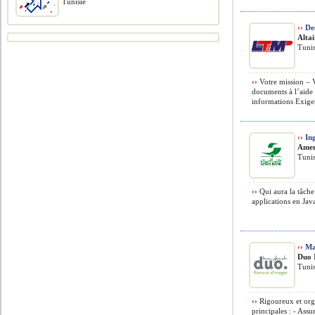
Tunisie
››
Des
Alta
Tunis
››
Votre mission – V
documents à l’aide 
informations Exigen
››
Ing
Ame
Tunis
››
Qui aura la tâche
applications en Java
››
Ma
Duo 
Tunis
››
Rigoureux et orga
principales : - Assu