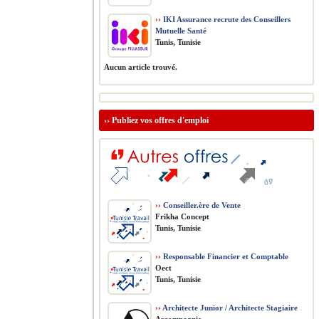
››
IKI Assurance recrute des Conseillers
Mutuelle Santé
Tunis, Tunisie
Aucun article trouvé.
››
Publiez vos offres d'emploi
››
Conseiller.ère de Vente
Frikha Concept
Tunis, Tunisie
››
Responsable Financier et Comptable
Oect
Tunis, Tunisie
››
Architecte Junior / Architecte Stagiaire