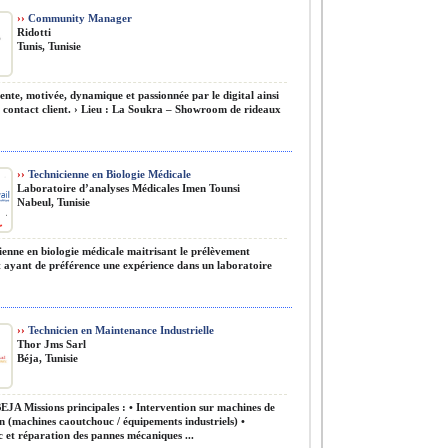
››
Community Manager
Ridotti
Tunis, Tunisie
nte, motivée, dynamique et passionnée par le digital ainsi
e contact client. › Lieu : La Soukra – Showroom de rideaux
››
Technicienne en Biologie Médicale
Laboratoire d’analyses Médicales Imen Tounsi
Nabeul, Tunisie
enne en biologie médicale maitrisant le prélèvement
t ayant de préférence une expérience dans un laboratoire
››
Technicien en Maintenance Industrielle
Thor Jms Sarl
Béja, Tunisie
EJA Missions principales : • Intervention sur machines de
n (machines caoutchouc / équipements industriels) •
c et réparation des pannes mécaniques ...