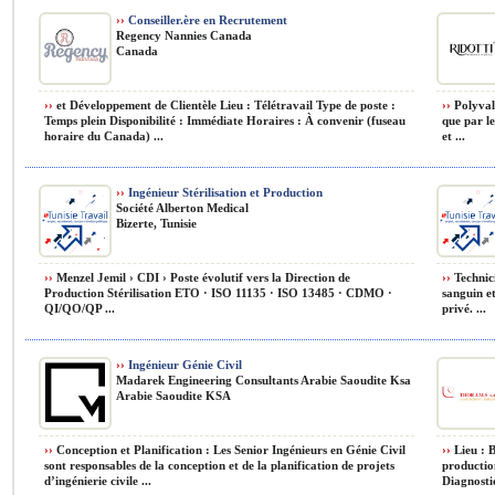
››
Conseiller.ère en Recrutement
Regency Nannies Canada
Canada
››
et Développement de Clientèle Lieu : Télétravail Type de poste :
››
Polyvale
Temps plein Disponibilité : Immédiate Horaires : À convenir (fuseau
que par l
horaire du Canada) ...
et ...
››
Ingénieur Stérilisation et Production
Société Alberton Medical
Bizerte, Tunisie
››
Menzel Jemil › CDI › Poste évolutif vers la Direction de
››
Technici
Production Stérilisation ETO · ISO 11135 · ISO 13485 · CDMO ·
sanguin e
QI/QO/QP ...
privé. ...
››
Ingénieur Génie Civil
Madarek Engineering Consultants Arabie Saoudite Ksa
Arabie Saoudite KSA
››
Conception et Planification : Les Senior Ingénieurs en Génie Civil
››
Lieu : B
sont responsables de la conception et de la planification de projets
productio
d’ingénierie civile ...
Diagnosti