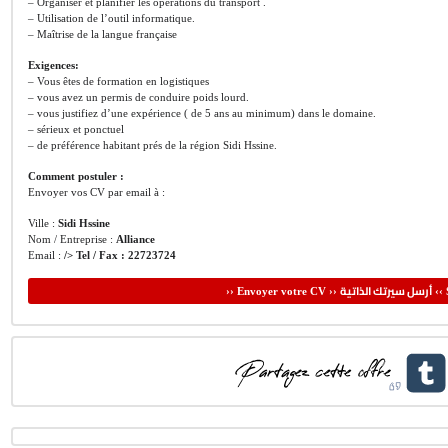
– Organiser et planifier les opérations du transport .
– Utilisation de l’outil informatique.
– Maîtrise de la langue française
Exigences:
– Vous êtes de formation en logistiques
– vous avez un permis de conduire poids lourd.
– vous justifiez d’une expérience ( de 5 ans au minimum) dans le domaine.
– sérieux et ponctuel
– de préférence habitant prés de la région Sidi Hssine.
Comment postuler :
Envoyer vos CV par email à :
Ville :
Sidi Hssine
Nom / Entreprise :
Alliance
Email :
/> Tel / Fax :
22723724
أرسل سيرتك الذاتية
›› Envoyer votre CV ››
‹‹ 