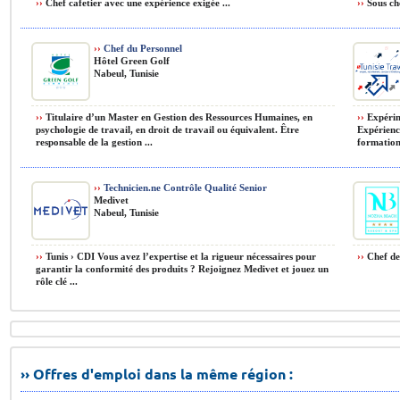
››
Chef cafetier avec une expérience exigée ...
››
Sous che
››
Chef du Personnel
Hôtel Green Golf
Nabeul, Tunisie
››
Titulaire d’un Master en Gestion des Ressources Humaines, en
››
Expérime
psychologie de travail, en droit de travail ou équivalent. Être
Expérienc
responsable de la gestion ...
formation 
››
Technicien.ne Contrôle Qualité Senior
Medivet
Nabeul, Tunisie
››
Tunis › CDI Vous avez l’expertise et la rigueur nécessaires pour
››
Chef de 
garantir la conformité des produits ? Rejoignez Medivet et jouez un
rôle clé ...
›› Offres d'emploi dans la même région :