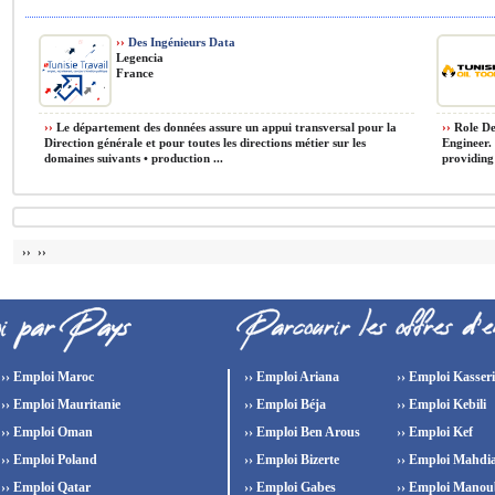
››
Des Ingénieurs Data
Legencia
France
››
Le département des données assure un appui transversal pour la
››
Role Des
Direction générale et pour toutes les directions métier sur les
Engineer. 
domaines suivants • production ...
providing 
›› ››
›› Emploi Maroc
›› Emploi Ariana
›› Emploi Kasser
›› Emploi Mauritanie
›› Emploi Béja
›› Emploi Kebili
›› Emploi Oman
›› Emploi Ben Arous
›› Emploi Kef
›› Emploi Poland
›› Emploi Bizerte
›› Emploi Mahdi
›› Emploi Qatar
›› Emploi Gabes
›› Emploi Manou