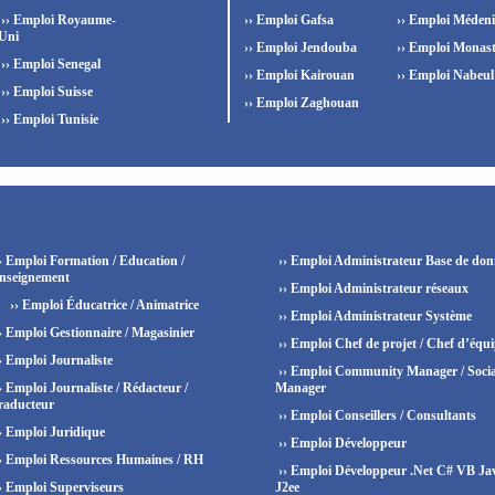
›› Emploi Royaume-
›› Emploi Gafsa
›› Emploi Méden
Uni
›› Emploi Jendouba
›› Emploi Monast
›› Emploi Senegal
›› Emploi Kairouan
›› Emploi Nabeul
›› Emploi Suisse
›› Emploi Zaghouan
›› Emploi Tunisie
› Emploi Formation / Education /
›› Emploi Administrateur Base de don
nseignement
›› Emploi Administrateur réseaux
›› Emploi Éducatrice / Animatrice
›› Emploi Administrateur Système
› Emploi Gestionnaire / Magasinier
›› Emploi Chef de projet / Chef d’équ
› Emploi Journaliste
›› Emploi Community Manager / Socia
› Emploi Journaliste / Rédacteur /
Manager
raducteur
›› Emploi Conseillers / Consultants
› Emploi Juridique
›› Emploi Développeur
› Emploi Ressources Humaines / RH
›› Emploi Développeur .Net C# VB Ja
› Emploi Superviseurs
J2ee