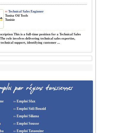
››
Technical Sales Enginner
Tunisa Oil Tools
Tunisie
cription This is a full-time position for a Technical Sales
The role involves delivering technical sales expertise,
technical support, identifying customer ...
ine
›› Emploi Sfax
›› Emploi Sidi Bouzid
›› Emploi Siliana
a
›› Emploi Sousse
ba
›› Emploi Tataouine