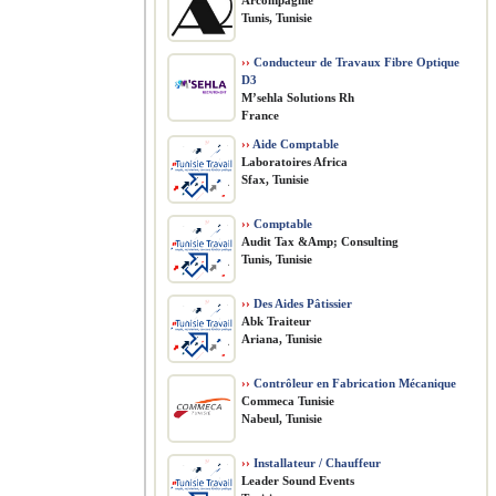
Arcompagnie
Tunis, Tunisie
››
Conducteur de Travaux Fibre Optique
D3
M’sehla Solutions Rh
France
››
Aide Comptable
Laboratoires Africa
Sfax, Tunisie
››
Comptable
Audit Tax &Amp; Consulting
Tunis, Tunisie
››
Des Aides Pâtissier
Abk Traiteur
Ariana, Tunisie
››
Contrôleur en Fabrication Mécanique
Commeca Tunisie
Nabeul, Tunisie
››
Installateur / Chauffeur
Leader Sound Events