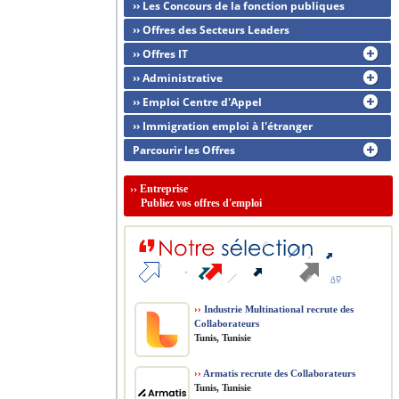
›› Les Concours de la fonction publiques
›› Offres des Secteurs Leaders
›› Offres IT
›› Administrative
›› Emploi Centre d'Appel
›› Immigration emploi à l'étranger
Parcourir les Offres
››
Entreprise
Publiez vos offres d'emploi
››
Industrie Multinational recrute des
Collaborateurs
Tunis, Tunisie
››
Armatis recrute des Collaborateurs
Tunis, Tunisie