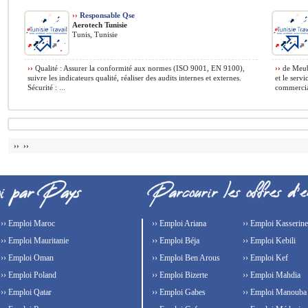
››
Responsable Qse
Aerotech Tunisie
Tunis, Tunisie
››
Qualité : Assurer la conformité aux normes (ISO 9001, EN 9100),
››
de Meubl
suivre les indicateurs qualité, réaliser des audits internes et externes.
et le serv
Sécurité : ...
commercial
›› ››
›› Emploi Maroc
›› Emploi Ariana
›› Emploi Kasserine
›› Emploi Mauritanie
›› Emploi Béja
›› Emploi Kebili
›› Emploi Oman
›› Emploi Ben Arous
›› Emploi Kef
›› Emploi Poland
›› Emploi Bizerte
›› Emploi Mahdia
›› Emploi Qatar
›› Emploi Gabes
›› Emploi Manouba