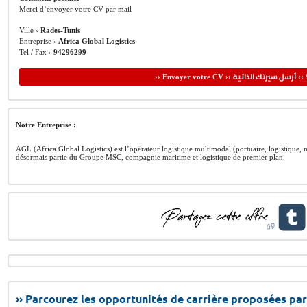
Merci d’envoyer votre CV par mail
Ville ›
Rades-Tunis
Entreprise ›
Africa Global Logistics
Tel / Fax ›
94296299
أرسل سيرتك الذاتية
›› Envoyer votre CV ››
‹‹ 
Notre Entreprise :
AGL (Africa Global Logistics) est l’opérateur logistique multimodal (portuaire, logistique, m
désormais partie du Groupe MSC, compagnie maritime et logistique de premier plan.
›› Parcourez les opportunités de carrière proposées par