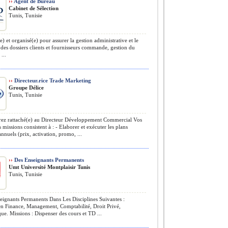
››
Agent de Bureau
Cabinet de Sélection
Tunis, Tunisie
) et organisé(e) pour assurer la gestion administrative et le
 des dossiers clients et fournisseurs commande, gestion du
...
››
Directeur.rice Trade Marketing
Groupe Délice
Tunis, Tunisie
ez rattaché(e) au Directeur Développement Commercial Vos
s missions consistent à : - Elaborer et exécuter les plans
annuels (prix, activation, promo, ...
››
Des Enseignants Permanents
Umt Université Montplaisir Tunis
Tunis, Tunisie
ignants Permanents Dans Les Disciplines Suivantes :
en Finance, Management, Comptabilité, Droit Privé,
ue. Missions : Dispenser des cours et TD ...