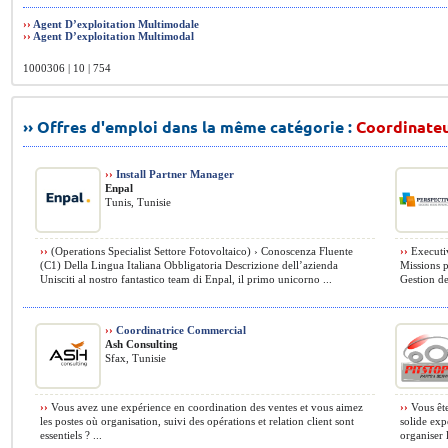
››
Agent D’exploitation Multimodale
››
Agent D’exploitation Multimodal
1000306 | 10 | 754
›› Offres d'emploi dans la même catégorie :
Coordinate
››
Install Partner Manager
Enpal
Tunis, Tunisie
››
(Operations Specialist Settore Fotovoltaico) › Conoscenza Fluente
››
Executiv
(C1) Della Lingua Italiana Obbligatoria Descrizione dell’azienda
Missions p
Unisciti al nostro fantastico team di Enpal, il primo unicorno ...
Gestion des
››
Coordinatrice Commercial
Ash Consulting
Sfax, Tunisie
››
Vous avez une expérience en coordination des ventes et vous aimez
››
Vous ête
les postes où organisation, suivi des opérations et relation client sont
solide exp
essentiels ? ...
organiser l