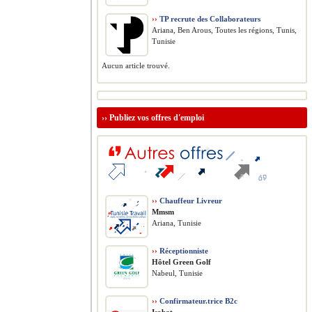
››
TP recrute des Collaborateurs
Ariana, Ben Arous, Toutes les régions, Tunis,
Tunisie
Aucun article trouvé.
››
Publiez vos offres d'emploi
››
Chauffeur Livreur
Mmsm
Ariana, Tunisie
››
Réceptionniste
Hôtel Green Golf
Nabeul, Tunisie
››
Confirmateur.trice B2c