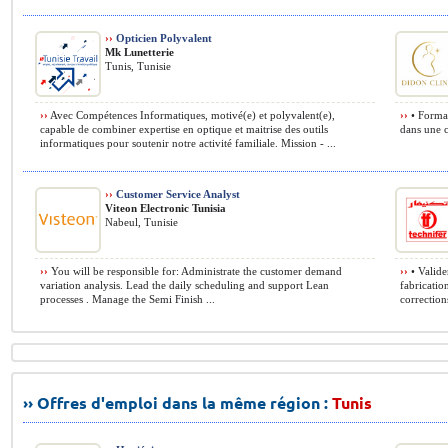
››
Opticien Polyvalent
Mk Lunetterie
Tunis, Tunisie
››
Avec Compétences Informatiques, motivé(e) et polyvalent(e),
››
• Format
capable de combiner expertise en optique et maitrise des outils
dans une cl
informatiques pour soutenir notre activité familiale. Mission - ...
››
Customer Service Analyst
Viteon Electronic Tunisia
Nabeul, Tunisie
››
You will be responsible for: Administrate the customer demand
››
• Valide
variation analysis. Lead the daily scheduling and support Lean
fabricatio
processes . Manage the Semi Finish ...
corrections
›› Offres d'emploi dans la même région :
Tunis