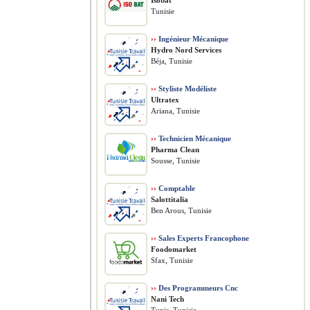
Isobat
Tunisie
››
Ingénieur Mécanique
Hydro Nord Services
Béja, Tunisie
››
Styliste Modéliste
Ultratex
Ariana, Tunisie
››
Technicien Mécanique
Pharma Clean
Sousse, Tunisie
››
Comptable
Salottitalia
Ben Arous, Tunisie
››
Sales Experts Francophone
Foodomarket
Sfax, Tunisie
››
Des Programmeurs Cnc
Nani Tech