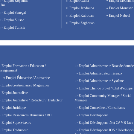
›› Emploi Royaume-
›› Emploi Gafsa
›› Emploi Médenine
Uni
›› Emploi Jendouba
›› Emploi Monastir
›› Emploi Senegal
›› Emploi Kairouan
›› Emploi Nabeul
›› Emploi Suisse
›› Emploi Zaghouan
›› Emploi Tunisie
› Emploi Formation / Education /
›› Emploi Administrateur Base de donnée
nseignement
›› Emploi Administrateur réseaux
›› Emploi Éducatrice / Animatrice
›› Emploi Administrateur Système
› Emploi Gestionnaire / Magasinier
›› Emploi Chef de projet / Chef d’équipe
› Emploi Journaliste
›› Emploi Community Manager / Social
› Emploi Journaliste / Rédacteur / Traducteur
Manager
› Emploi Juridique
›› Emploi Conseillers / Consultants
› Emploi Ressources Humaines / RH
›› Emploi Développeur
› Emploi Superviseurs
›› Emploi Développeur .Net C# VB Java
› Emploi Traducteur
›› Emploi Développeur IOS / Développe