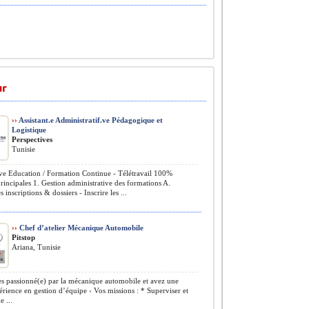
ur
››
Assistant.e Administratif.ve Pédagogique et
Logistique
Perspectives
Tunisie
e Education / Formation Continue - Télétravail 100%
rincipales 1. Gestion administrative des formations A.
 inscriptions & dossiers - Inscrire les ...
››
Chef d’atelier Mécanique Automobile
Pitstop
Ariana, Tunisie
s passionné(e) par la mécanique automobile et avez une
érience en gestion d’équipe › Vos missions : * Superviser et
e ...