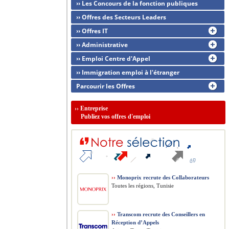
›› Les Concours de la fonction publiques
›› Offres des Secteurs Leaders
›› Offres IT
›› Administrative
›› Emploi Centre d'Appel
›› Immigration emploi à l'étranger
Parcourir les Offres
››
Entreprise
Publiez vos offres d'emploi
››
Monoprix recrute des Collaborateurs
Toutes les régions, Tunisie
››
Transcom recrute des Conseillers en
Réception d’Appels