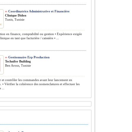
››
Coordinatrice Administrative et Financière
Clinique Didon
Tunis, Tunisie
ion en finance, comptabilité ou gestion • Expérience exigée
inique en tant que facturière / caissière • ...
››
Gestionnaire Erp Production
Technifer Building
Ben Arous, Tunisie
r et contrôler les commandes avant leur lancement en
n. • Vérifier la cohérence des nomenclatures et effectuer les
 ...