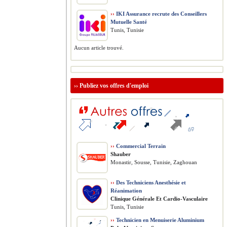
››
IKI Assurance recrute des Conseillers
Mutuelle Santé
Tunis, Tunisie
Aucun article trouvé.
››
Publiez vos offres d'emploi
››
Commercial Terrain
Shauber
Monastir, Sousse, Tunisie, Zaghouan
››
Des Techniciens Anesthésie et
Réanimation
Clinique Générale Et Cardio-Vasculaire
Tunis, Tunisie
››
Technicien en Menuiserie Aluminium