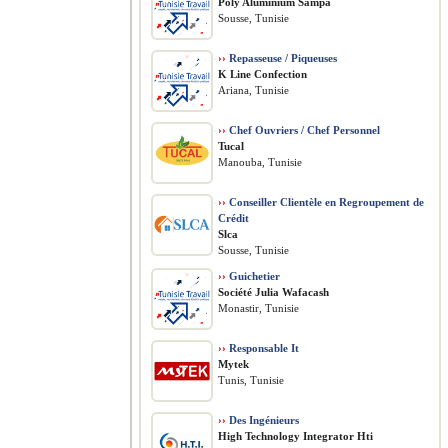
Poly Aluminium Sampa
Sousse, Tunisie
››
Repasseuse / Piqueuses
K Line Confection
Ariana, Tunisie
››
Chef Ouvriers / Chef Personnel
Tucal
Manouba, Tunisie
››
Conseiller Clientèle en Regroupement de
Crédit
Slca
Sousse, Tunisie
››
Guichetier
Société Julia Wafacash
Monastir, Tunisie
››
Responsable It
Mytek
Tunis, Tunisie
››
Des Ingénieurs
High Technology Integrator Hti