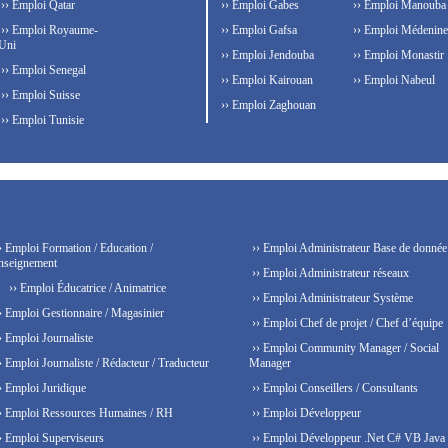
›› Emploi Qatar
›› Emploi Gabes
›› Emploi Manouba
›› Emploi Royaume-
›› Emploi Gafsa
›› Emploi Médenine
Uni
›› Emploi Jendouba
›› Emploi Monastir
›› Emploi Senegal
›› Emploi Kairouan
›› Emploi Nabeul
›› Emploi Suisse
›› Emploi Zaghouan
›› Emploi Tunisie
› Emploi Formation / Education /
›› Emploi Administrateur Base de donnée
nseignement
›› Emploi Administrateur réseaux
›› Emploi Éducatrice / Animatrice
›› Emploi Administrateur Système
› Emploi Gestionnaire / Magasinier
›› Emploi Chef de projet / Chef d’équipe
› Emploi Journaliste
›› Emploi Community Manager / Social
› Emploi Journaliste / Rédacteur / Traducteur
Manager
› Emploi Juridique
›› Emploi Conseillers / Consultants
› Emploi Ressources Humaines / RH
›› Emploi Développeur
› Emploi Superviseurs
›› Emploi Développeur .Net C# VB Java