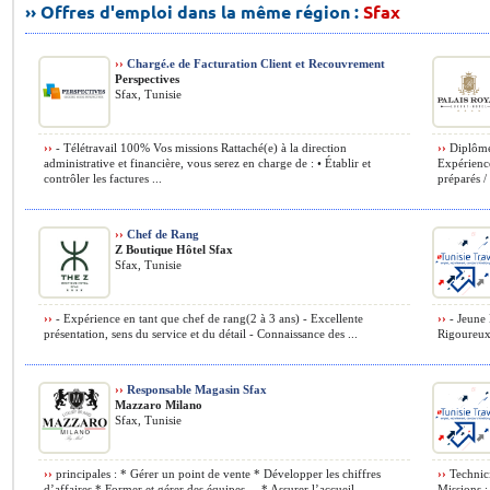
›› Offres d'emploi dans la même région :
Sfax
››
Chargé.e de Facturation Client et Recouvrement
Perspectives
Sfax, Tunisie
››
- Télétravail 100% Vos missions Rattaché(e) à la direction
››
Diplôme 
administrative et financière, vous serez en charge de : • Établir et
Expérience
contrôler les factures ...
préparés / 
››
Chef de Rang
Z Boutique Hôtel Sfax
Sfax, Tunisie
››
- Expérience en tant que chef de rang(2 à 3 ans) - Excellente
››
- Jeune 
présentation, sens du service et du détail - Connaissance des ...
Rigoureux 
››
Responsable Magasin Sfax
Mazzaro Milano
Sfax, Tunisie
››
principales : * Gérer un point de vente * Développer les chiffres
››
Technici
d’affaires * Former et gérer des équipes ... * Assurer l’accueil ...
Missions : 