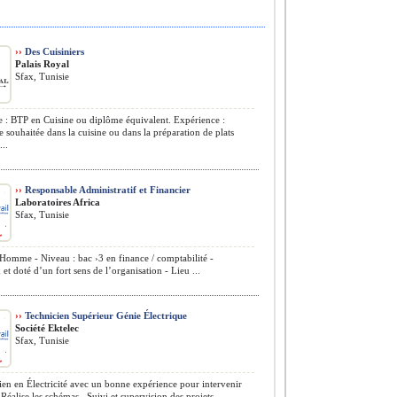
››
Des Cuisiniers
Palais Royal
Sfax, Tunisie
: BTP en Cuisine ou diplôme équivalent. Expérience :
 souhaitée dans la cuisine ou dans la préparation de plats
...
››
Responsable Administratif et Financier
Laboratoires Africa
Sfax, Tunisie
Homme - Niveau : bac ›3 en finance / comptabilité -
et doté d’un fort sens de l’organisation - Lieu ...
››
Technicien Supérieur Génie Électrique
Société Ektelec
Sfax, Tunisie
en en Électricité avec un bonne expérience pour intervenir
Réalise les schémas , Suivi et supervision des projets ...