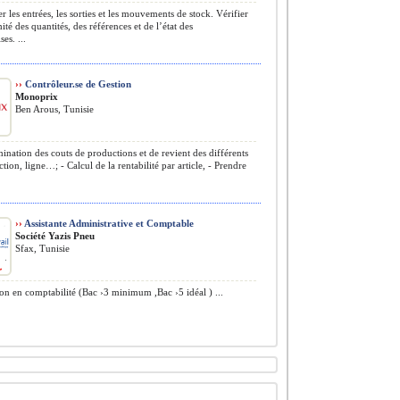
r les entrées, les sorties et les mouvements de stock. Vérifier
ité des quantités, des références et de l’état des
es. ...
››
Contrôleur.se de Gestion
Monoprix
Ben Arous, Tunisie
ination des couts de productions et de revient des différents
ection, ligne…; - Calcul de la rentabilité par article, - Prendre
››
Assistante Administrative et Comptable
Société Yazis Pneu
Sfax, Tunisie
n en comptabilité (Bac ›3 minimum ,Bac ›5 idéal ) ...