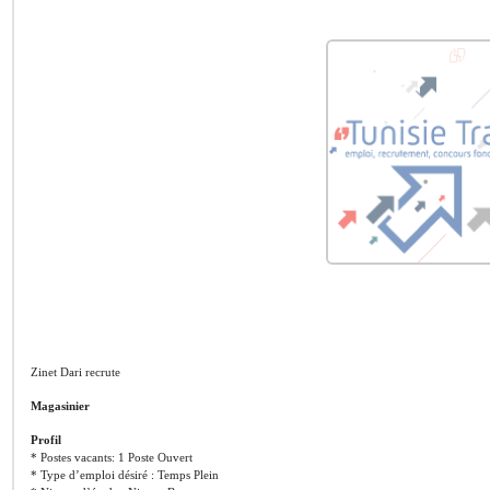
Zinet Dari recrute
Magasinier
Profil
* Postes vacants: 1 Poste Ouvert
* Type d’emploi désiré : Temps Plein