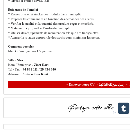
* Niveau d’étude : Niveau Bac
Exigences de l’emploi
* Recevoir, trier et stocker les produits dans l’entrepôt.
* Préparer les commandes en fonction des demandes des clients.
* Vérifier la qualité et la quantité des produits reçus et expédiés.
* Maintenir la propreté et l’ordre de l’entrepôt.
* Utiliser des équipements de manutention tels que des transpalettes.
* Assurer la rotation appropriée des stocks pour minimiser les pertes.
Comment postuler
Merci d’envoyer vos CV par mail
Ville ›
Sfax
Nom / Entreprise ›
Zinet Dari
Tel / Fax ›
74 871 111 / 29 434 740
Adresse ›
Route saltnia Km4
أرسل سيرتك الذاتية
›› Envoyer votre CV ››
‹‹ 