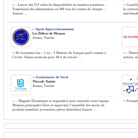
››
- Lancer des O.F selon les disponibilités en matières premières. -
››
Contrôle
Traitements des alimentations en MP vers les centres de charges. -
la conform
Assurer ...
marchandis
››
Agent Approvisionnement
Les Délices de Maman
Ariana, Tunisie
››
De formation bac › 2 ou › 3 Maitrise du français parlé comme à
››
- Déterm
l’écrite. Salaire motivant pour 48 h de travail / ...
articles, s
...
››
Gestionnaire de Stock
Tbtrade Tunisie
Ariana, Tunisie
››
– Magasin Dynamique et organisé(e) pour rejoindre notre équipe.
››
Formatio
Missions principales Gérer et superviser l’ensemble des stocks de
produits (matériel, accessoires, pièces détachées) Assurer ...