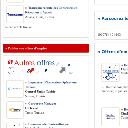
››
Transcom recrute des Conseillers en
Réception d’Appels
Ariana, Tunis, Tunisie
›› Parcourez 
Aucun article trouvé.
1000764 | 0 | 103
››
Publiez vos offres d'emploi
›› Offres d'e
››
De
Fbj 
Méde
››
Inspecteur D’inspection Opérations
Terrain
››
Maîtrise comptabi
Sérieuse, organisée
Control Union Tunisie
Sousse, Tunisie
››
Corporate Manager
Hi Travel
››
Re
Tunis, Tunisie
Cine
Tunis
››
Commerciale Photovoltaïque