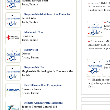
Hudaifa Énergie Solar
››
Société CINELEC 
Tunis, Tunisie
le commerce et l’in
l’audiovisuel, la so
››
Responsable Administratif et Financier
Société Wka
Tunis, Tunisie
››
Com
Leag
Tunis
››
Machiniste / Cnc
Prodelcna
Tunis, Tunisie
››
Expérience : Mini
idéalement dans le 
des normes comptabl
››
Superviseur
Ohtech
Ariana, Tunisie
››
Co
Salot
››
Responsable Hse
Ben A
Magharébia Technologies Et Travaux - Mtt
Tunisie
››
- Eligible au con
langue française tan
››
Des Téléconseillers Pédagogique
plus. ...
Almaviva Tunisie
Ariana, Tunisie
››
Remote Administrative Assistant
Tabreed Thermal Control Ltd