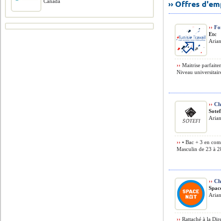
Canada
›› Offres d'e
››
For
Etc
Arian
››
Maitrise parfaite
Niveau universitair
››
Ch
Sotef
Arian
››
• Bac + 3 en comm
Masculin de 23 à 28
››
Ch
Spac
Arian
››
Rattaché à la Di