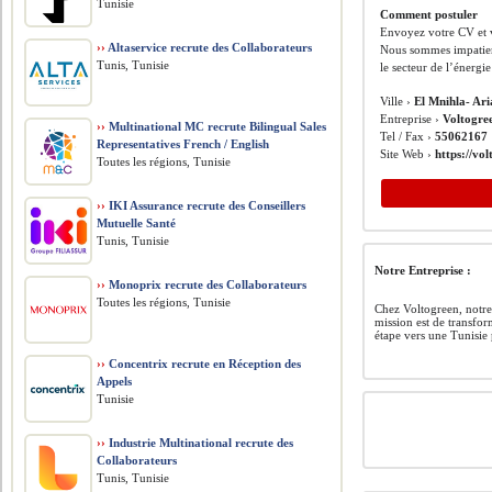
Tunisie
Comment postuler
Envoyez votre CV et v
››
Altaservice recrute des Collaborateurs
Nous sommes impatien
Tunis, Tunisie
le secteur de l’énergi
Ville ›
El Mnihla- Ar
Entreprise ›
Voltogre
››
Multinational MC recrute Bilingual Sales
Tel / Fax ›
55062167
Representatives French / English
Site Web ›
https://vo
Toutes les régions, Tunisie
››
IKI Assurance recrute des Conseillers
Mutuelle Santé
Tunis, Tunisie
Notre Entreprise :
››
Monoprix recrute des Collaborateurs
Toutes les régions, Tunisie
Chez Voltogreen, notre 
mission est de transfor
étape vers une Tunisie
››
Concentrix recrute en Réception des
Appels
Tunisie
››
Industrie Multinational recrute des
Collaborateurs
Tunis, Tunisie