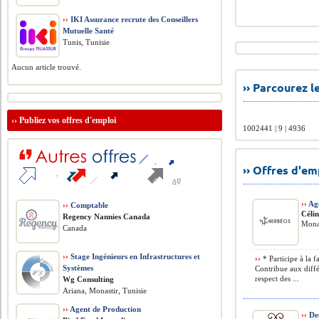
››
IKI Assurance recrute des Conseillers
Mutuelle Santé
Tunis, Tunisie
Aucun article trouvé.
›› Parcourez 
››
Publiez vos offres d'emploi
1002441 | 9 | 4936
›› Offres d'e
››
Age
››
Comptable
Céli
Regency Nannies Canada
Monas
Canada
››
Stage Ingénieurs en Infrastructures et
››
* Participe à la f
Systèmes
Contribue aux diffé
respect des ...
Wg Consulting
Ariana, Monastir, Tunisie
››
Agent de Production
››
Des