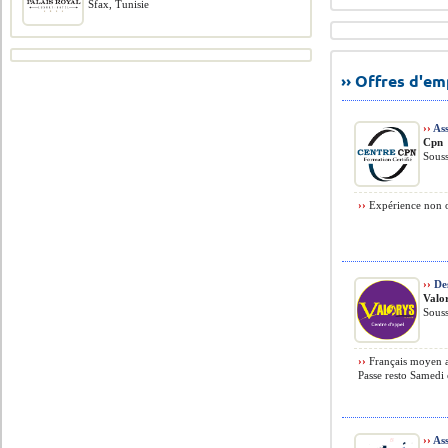
Sfax, Tunisie
›› Offres d'e
››
Ass
Cpn
Souss
››
Expérience non o
››
Des
Valo
Souss
››
Français moyen a
Passe resto Samedi 
››
Ass