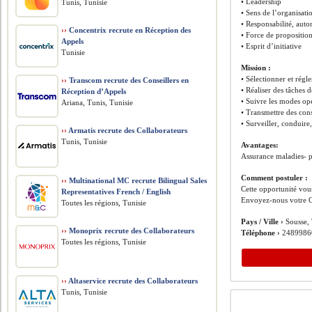
• Leadership
Tunis, Tunisie
• Sens de l’organisati
• Responsabilité, aut
››
Concentrix recrute en Réception des
• Force de proposition
Appels
• Esprit d’initiative
Tunisie
Mission :
• Sélectionner et régl
››
Transcom recrute des Conseillers en
• Réaliser des tâches 
Réception d’Appels
• Suivre les modes opé
Ariana, Tunis, Tunisie
• Transmettre des cons
• Surveiller, conduire
››
Armatis recrute des Collaborateurs
Tunis, Tunisie
Avantages:
Assurance maladies- 
Comment postuler :
››
Multinational MC recrute Bilingual Sales
Cette opportunité vous
Representatives French / English
Envoyez-nous votre C
Toutes les régions, Tunisie
Pays / Ville ›
Sousse, 
››
Monoprix recrute des Collaborateurs
Téléphone ›
2489986
Toutes les régions, Tunisie
››
Altaservice recrute des Collaborateurs
Tunis, Tunisie