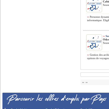
Cabi
Souss
››
Personne dynamiqu
informatique. Eligib
››
Sec
Odys
Souss
››
Gestion des archiv
options de voyages.
›› ››