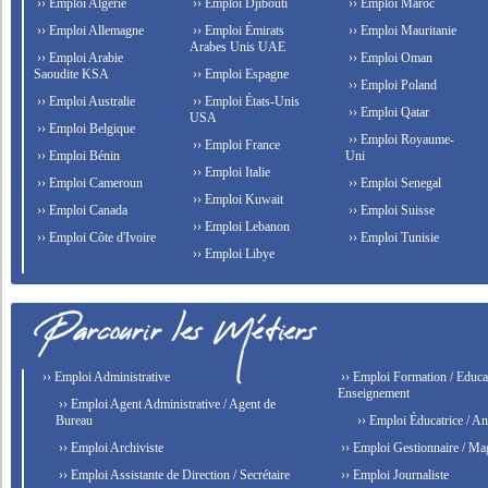
›› Emploi Algérie
›› Emploi Djibouti
›› Emploi Maroc
›› Emploi Allemagne
›› Emploi Émirats
›› Emploi Mauritanie
Arabes Unis UAE
›› Emploi Arabie
›› Emploi Oman
Saoudite KSA
›› Emploi Espagne
›› Emploi Poland
›› Emploi Australie
›› Emploi États-Unis
›› Emploi Qatar
USA
›› Emploi Belgique
›› Emploi Royaume-
›› Emploi France
›› Emploi Bénin
Uni
›› Emploi Italie
›› Emploi Cameroun
›› Emploi Senegal
›› Emploi Kuwait
›› Emploi Canada
›› Emploi Suisse
›› Emploi Lebanon
›› Emploi Côte d'Ivoire
›› Emploi Tunisie
›› Emploi Libye
›› Emploi Administrative
›› Emploi Formation / Educat
Enseignement
›› Emploi Agent Administrative / Agent de
Bureau
›› Emploi Éducatrice / An
›› Emploi Archiviste
›› Emploi Gestionnaire / Ma
›› Emploi Assistante de Direction / Secrétaire
›› Emploi Journaliste