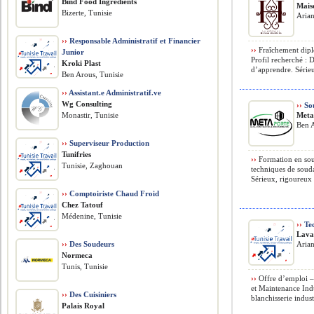
Bind Food Ingredients
Mais
Bizerte, Tunisie
Arian
››
Responsable Administratif et Financier
››
Fraîchement dipl
Junior
Profil recherché : 
Kroki Plast
d’apprendre. Sérieu
Ben Arous, Tunisie
››
Assistant.e Administratif.ve
Wg Consulting
››
So
Monastir, Tunisie
Meta
Ben A
››
Superviseur Production
Tunifries
››
Formation en sou
Tunisie, Zaghouan
techniques de soud
Sérieux, rigoureux e
››
Comptoiriste Chaud Froid
Chez Tatouf
Médenine, Tunisie
››
Tec
Lava
››
Des Soudeurs
Arian
Normeca
Tunis, Tunisie
››
Offre d’emploi – 
et Maintenance Ind
››
Des Cuisiniers
blanchisserie indus
Palais Royal