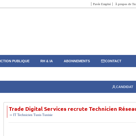
Pavée Emploi
À propos de Tun
CTION PUBLIQUE
RH & IA
ABONNEMENTS
CONTACT
CANDIDAT
Trade Digital Services recrute Technicien Rése
››
IT
Technicien
Tunis
Tunisie