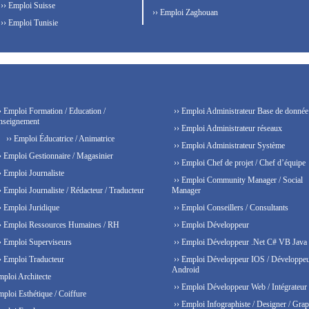
›› Emploi Suisse
›› Emploi Zaghouan
›› Emploi Tunisie
› Emploi Formation / Education /
›› Emploi Administrateur Base de donnée
nseignement
›› Emploi Administrateur réseaux
›› Emploi Éducatrice / Animatrice
›› Emploi Administrateur Système
› Emploi Gestionnaire / Magasinier
›› Emploi Chef de projet / Chef d’équipe
› Emploi Journaliste
›› Emploi Community Manager / Social
› Emploi Journaliste / Rédacteur / Traducteur
Manager
› Emploi Juridique
›› Emploi Conseillers / Consultants
› Emploi Ressources Humaines / RH
›› Emploi Développeur
› Emploi Superviseurs
›› Emploi Développeur .Net C# VB Java
› Emploi Traducteur
›› Emploi Développeur IOS / Développe
Android
mploi Architecte
›› Emploi Développeur Web / Intégrateur
mploi Esthétique / Coiffure
›› Emploi Infographiste / Designer / Grap