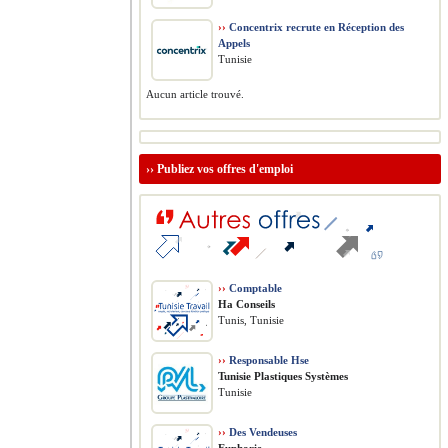
››
Concentrix recrute en Réception des
Appels
Tunisie
Aucun article trouvé.
››
Publiez vos offres d'emploi
››
Comptable
Ha Conseils
Tunis, Tunisie
››
Responsable Hse
Tunisie Plastiques Systèmes
Tunisie
››
Des Vendeuses