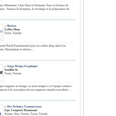
nce Minimum 3 Ans Dans le Domaine Tenu et Gestion de
ion - Assurer la réception, le stockage et la préparation du
.
››
Barista
Coffee Shop
Tunis, Tunisie
nté Profil Expérimenté pour un coffee shop situé à la
ne, Dynamique et sérieux ...
››
Stage Design Graphique
Sandlist Ai
Tunis, Tunisie
que stagiaire en design, tu seras intégré·e à l’équipe créative
ciperas à la conception de nos supports visuels et produits ...
››
Des Technico Commerciaux
Scpc Comptoir Hammami
Ariana, Sfax, Sousse, Tunis, Tunisie