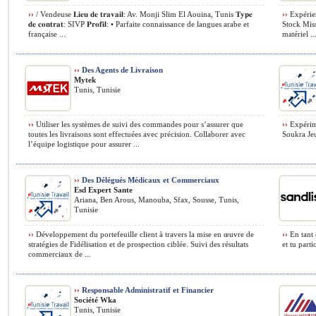
››
/ Vendeuse 𝐋𝐢𝐞𝐮 𝐝𝐞 𝐭𝐫𝐚𝐯𝐚𝐢𝐥: Av. Monji Slim El Aouina, Tunis 𝐓𝐲𝐩𝐞
››
Expérie
𝐝𝐞 𝐜𝐨𝐧𝐭𝐫𝐚𝐭: SIVP 𝐏𝐫𝐨𝐟𝐢𝐥: • Parfaite connaissance de langues arabe et
Stock Miss
française ...
matériel ..
››
Des Agents de Livraison
Mytek
Tunis, Tunisie
››
Utiliser les systèmes de suivi des commandes pour s’assurer que
››
Expérime
toutes les livraisons sont effectuées avec précision. Collaborer avec
Soukra Jeu
l’équipe logistique pour assurer ...
››
Des Délégués Médicaux et Commerciaux
Esd Expert Sante
Ariana, Ben Arous, Manouba, Sfax, Sousse, Tunis,
Tunisie
››
Développement du portefeuille client à travers la mise en œuvre de
››
En tant 
stratégies de Fidélisation et de prospection ciblée. Suivi des résultats
et tu parti
commerciaux de ...
››
Responsable Administratif et Financier
Société Wka
Tunis, Tunisie