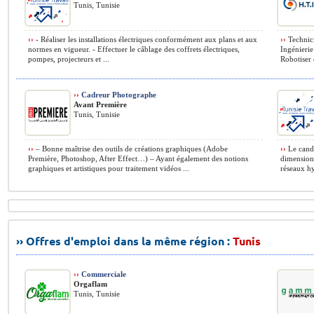
Tunis, Tunisie
››
- Réaliser les installations électriques conformément aux plans et aux
››
Technici
normes en vigueur. - Effectuer le câblage des coffrets électriques,
Ingénierie
pompes, projecteurs et ...
Robotiser 
››
Cadreur Photographe
Avant Première
Tunis, Tunisie
››
– Bonne maîtrise des outils de créations graphiques (Adobe
››
Le candi
Première, Photoshop, After Effect…) – Ayant également des notions
dimensionn
graphiques et artistiques pour traitement vidéos ...
réseaux hyd
›› Offres d'emploi dans la même région :
Tunis
››
Commerciale
Orgaflam
Tunis, Tunisie