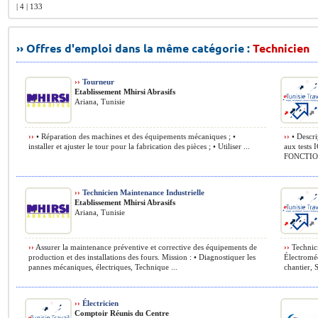
| 4 | 133
›› Offres d'emploi dans la même catégorie :
Technicien
››
Tourneur
Etablissement Mhirsi Abrasifs
Ariana, Tunisie
››
• Réparation des machines et des équipements mécaniques ; •
››
• Descri
installer et ajuster le tour pour la fabrication des pièces ; • Utiliser ...
aux test
FONCTIONN
››
Technicien Maintenance Industrielle
Etablissement Mhirsi Abrasifs
Ariana, Tunisie
››
Assurer la maintenance préventive et corrective des équipements de
››
Technici
production et des installations des fours. Mission : • Diagnostiquer les
Électroméc
pannes mécaniques, électriques, Technique ...
chantier, 
››
Électricien
Comptoir Réunis du Centre