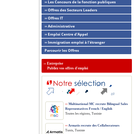
›› Les Concours de la fonction publiques
›› Offres des Secteurs Leaders
›› Offres IT
›› Administrative
›› Emploi Centre d'Appel
›› Immigration emploi à l'étranger
Parcourir les Offres
››
Entreprise
Publiez vos offres d'emploi
››
Multinational MC recrute Bilingual Sales
Representatives French / English
Toutes les régions, Tunisie
››
Armatis recrute des Collaborateurs
Tunis, Tunisie