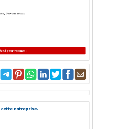
nce, Serveur réseau
Send your resumes ‹‹
 cette entreprise.