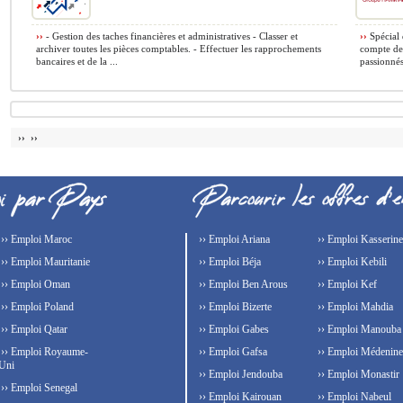
››
- Gestion des taches financières et administratives - Classer et
››
Spécial 
archiver toutes les pièces comptables. - Effectuer les rapprochements
compte de 
bancaires et de la ...
passionnés
›› ››
›› Emploi Maroc
›› Emploi Ariana
›› Emploi Kasserine
›› Emploi Mauritanie
›› Emploi Béja
›› Emploi Kebili
›› Emploi Oman
›› Emploi Ben Arous
›› Emploi Kef
›› Emploi Poland
›› Emploi Bizerte
›› Emploi Mahdia
›› Emploi Qatar
›› Emploi Gabes
›› Emploi Manouba
›› Emploi Royaume-
›› Emploi Gafsa
›› Emploi Médenine
Uni
›› Emploi Jendouba
›› Emploi Monastir
›› Emploi Senegal
›› Emploi Kairouan
›› Emploi Nabeul