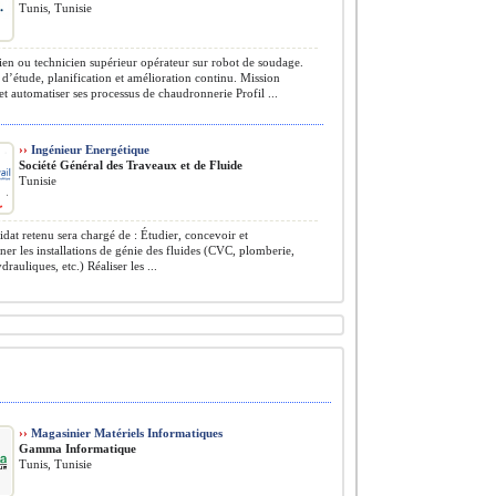
Tunis, Tunisie
en ou technicien supérieur opérateur sur robot de soudage.
 d’étude, planification et amélioration continu. Mission
et automatiser ses processus de chaudronnerie Profil ...
››
Ingénieur Energétique
Société Général des Traveaux et de Fluide
Tunisie
dat retenu sera chargé de : Étudier, concevoir et
er les installations de génie des fluides (CVC, plomberie,
rauliques, etc.) Réaliser les ...
››
Magasinier Matériels Informatiques
Gamma Informatique
Tunis, Tunisie