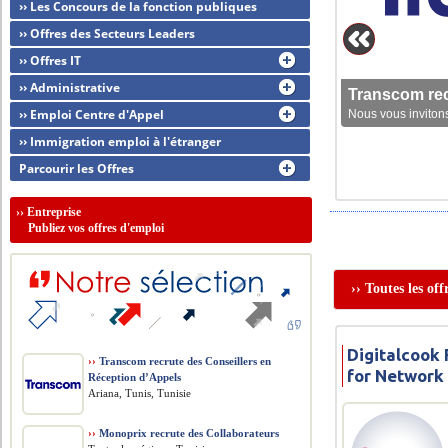
›› Les Concours de la fonction publiques
›› Offres des Secteurs Leaders
›› Offres IT
›› Administrative
Transcom rec
›› Emploi Centre d'Appel
Nous vous invitons
›› Immigration emploi à l'étranger
Parcourir les Offres
››
Entreprise
Publiez vos offres d'emploi
›› Toutes les of
Digitalcook 
››
Transcom recrute des Conseillers en
for Network
Réception d’Appels
Ariana, Tunis, Tunisie
››
Monoprix recrute des Collaborateurs