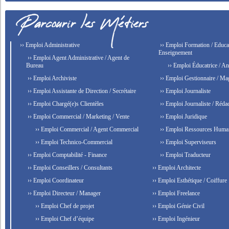
›› Emploi Administrative
›› Emploi Formation / Educat
Enseignement
›› Emploi Agent Administrative / Agent de
Bureau
›› Emploi Éducatrice / An
›› Emploi Archiviste
›› Emploi Gestionnaire / Ma
›› Emploi Assistante de Direction / Secrétaire
›› Emploi Journaliste
›› Emploi Chargé(e)s Clientèles
›› Emploi Journaliste / Rédac
›› Emploi Commercial / Marketing / Vente
›› Emploi Juridique
›› Emploi Commercial / Agent Commercial
›› Emploi Ressources Huma
›› Emploi Technico-Commercial
›› Emploi Superviseurs
›› Emploi Comptabilité - Finance
›› Emploi Traducteur
›› Emploi Conseillers / Consultants
›› Emploi Architecte
›› Emploi Coordinateur
›› Emploi Esthétique / Coiffure
›› Emploi Directeur / Manager
›› Emploi Freelance
›› Emploi Chef de projet
›› Emploi Génie Civil
›› Emploi Chef d’équipe
›› Emploi Ingénieur