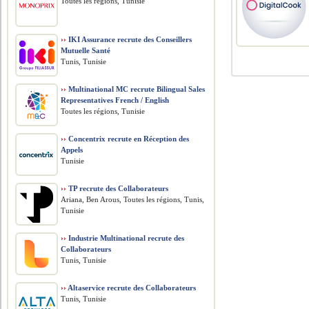
Toutes les régions, Tunisie
››
IKI Assurance recrute des Conseillers
Mutuelle Santé
Tunis, Tunisie
››
Multinational MC recrute Bilingual Sales
Representatives French / English
Toutes les régions, Tunisie
››
Concentrix recrute en Réception des
Appels
Tunisie
››
TP recrute des Collaborateurs
Ariana, Ben Arous, Toutes les régions, Tunis,
Tunisie
››
Industrie Multinational recrute des
Collaborateurs
Tunis, Tunisie
››
Altaservice recrute des Collaborateurs
Tunis, Tunisie