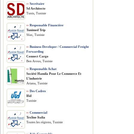
››
Secrétaire
Sd Architecte
Tunis, Tunisie
››
Responsable Financière
Tunimed Trip
Sfax, Tunisie
››
Business Developer / Commercial Freight
Forwarding
Connect Cargo
Ben Arous, Tunisie
››
Responsable Achat
Société Hamila Pour Le Commerce Et
L’industrie
Ariana, Tunisie
››
Des Cadres
Ifid
Tunisie
››
Commercial
Texline Italia
Toutes les régions, Tunisie