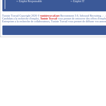
›› Emploi Responsable
›› Emploi IT
Tunisie Travail Copyright 2026 ©
tunisietravail.net
Recrutement 3.0, Inbound Recruiting .- .-.. --- 
Candidats a la recherche d'emploi,
Tunisie Travail
vous permet de retrouver des offres d'emploi 
Entreprises a la recherche de collaborateurs, Tunisie Travail vous permet de diffuser vos annon