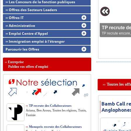
›› Les Concours de la fonction publiques
›› Offres des Secteurs Leaders
›› Offres IT
›› Administrative
TP recrute d
›› Emploi Centre d'Appel
TP recrute encore,
›› Immigration emploi à l'étranger
Parcourir les Offres
››
Entreprise
Publiez vos offres d'emploi
›› Toutes les of
Bamb Call r
››
TP recrute des Collaborateurs
Anglophone
Ariana, Ben Arous, Toutes les régions, Tunis,
Tunisie
››
Monoprix recrute des Collaborateurs