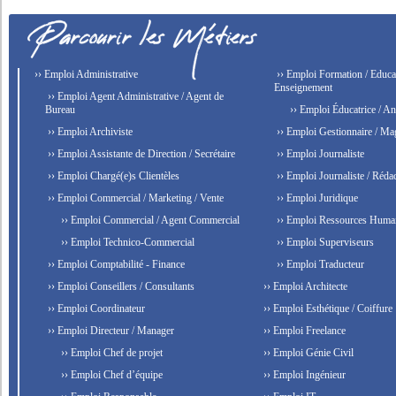
›› Emploi Administrative
›› Emploi Formation / Educat
Enseignement
›› Emploi Agent Administrative / Agent de
Bureau
›› Emploi Éducatrice / An
›› Emploi Archiviste
›› Emploi Gestionnaire / Ma
›› Emploi Assistante de Direction / Secrétaire
›› Emploi Journaliste
›› Emploi Chargé(e)s Clientèles
›› Emploi Journaliste / Rédac
›› Emploi Commercial / Marketing / Vente
›› Emploi Juridique
›› Emploi Commercial / Agent Commercial
›› Emploi Ressources Huma
›› Emploi Technico-Commercial
›› Emploi Superviseurs
›› Emploi Comptabilité - Finance
›› Emploi Traducteur
›› Emploi Conseillers / Consultants
›› Emploi Architecte
›› Emploi Coordinateur
›› Emploi Esthétique / Coiffure
›› Emploi Directeur / Manager
›› Emploi Freelance
›› Emploi Chef de projet
›› Emploi Génie Civil
›› Emploi Chef d’équipe
›› Emploi Ingénieur