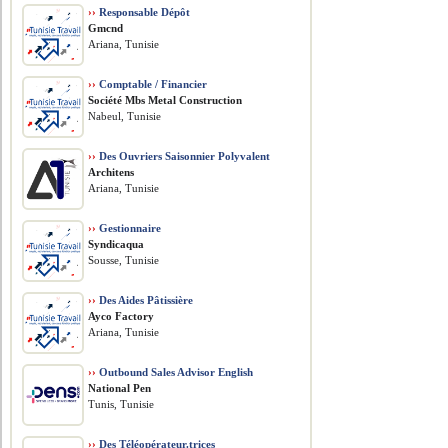
››
Responsable Dépôt
Gmcnd
Ariana, Tunisie
››
Comptable / Financier
Société Mbs Metal Construction
Nabeul, Tunisie
››
Des Ouvriers Saisonnier Polyvalent
Architens
Ariana, Tunisie
››
Gestionnaire
Syndicaqua
Sousse, Tunisie
››
Des Aides Pâtissière
Ayco Factory
Ariana, Tunisie
››
Outbound Sales Advisor English
National Pen
Tunis, Tunisie
››
Des Téléopérateur.trices