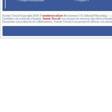
›› Emploi Responsable
›› Emploi IT
Tunisie Travail Copyright 2026 ©
tunisietravail.net
Recrutement 3.0, Inbound Recruiting .- .-.. --- 
Candidats a la recherche d'emploi,
Tunisie Travail
vous permet de retrouver des offres d'emploi 
Entreprises a la recherche de collaborateurs, Tunisie Travail vous permet de diffuser vos annon