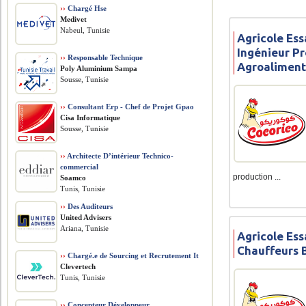
››
Chargé Hse
Medivet
Nabeul, Tunisie
Agricole Ess
Ingénieur P
››
Responsable Technique
Agroaliment
Poly Aluminium Sampa
Sousse, Tunisie
››
Consultant Erp - Chef de Projet Gpao
Cisa Informatique
Sousse, Tunisie
››
Architecte D’intérieur Technico-
commercial
production ...
Soamco
Tunis, Tunisie
››
Des Auditeurs
United Advisers
Ariana, Tunisie
Agricole Ess
Chauffeurs 
››
Chargé.e de Sourcing et Recrutement It
Clevertech
Tunis, Tunisie
››
Concepteur Développeur