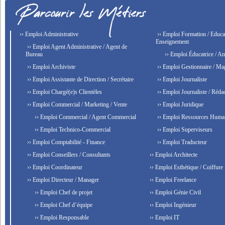
›› Emploi Administrative
›› Emploi Formation / Educat
Enseignement
›› Emploi Agent Administrative / Agent de
Bureau
›› Emploi Éducatrice / An
›› Emploi Archiviste
›› Emploi Gestionnaire / Ma
›› Emploi Assistante de Direction / Secrétaire
›› Emploi Journaliste
›› Emploi Chargé(e)s Clientèles
›› Emploi Journaliste / Rédac
›› Emploi Commercial / Marketing / Vente
›› Emploi Juridique
›› Emploi Commercial / Agent Commercial
›› Emploi Ressources Huma
›› Emploi Technico-Commercial
›› Emploi Superviseurs
›› Emploi Comptabilité - Finance
›› Emploi Traducteur
›› Emploi Conseillers / Consultants
›› Emploi Architecte
›› Emploi Coordinateur
›› Emploi Esthétique / Coiffure
›› Emploi Directeur / Manager
›› Emploi Freelance
›› Emploi Chef de projet
›› Emploi Génie Civil
›› Emploi Chef d’équipe
›› Emploi Ingénieur
›› Emploi Responsable
›› Emploi IT