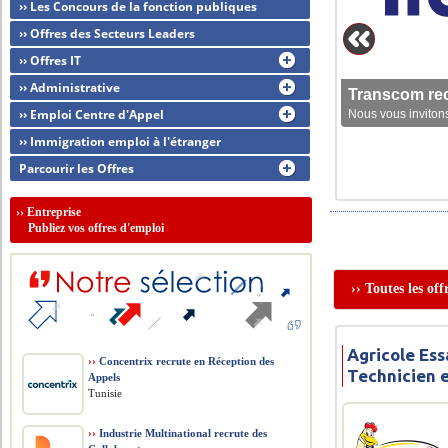
›› Les Concours de la fonction publiques
›› Offres des Secteurs Leaders
›› Offres IT
›› Administrative
Transcom rec
›› Emploi Centre d'Appel
Nous vous invitons
›› Immigration emploi à l'étranger
Parcourir les Offres
››
Entreprise
Publiez vos offres d'emploi
›› Toutes les of
Agricole Ess
››
Concentrix recrute en Réception des
Technicien 
Appels
Tunisie
››
Industrie Multinational recrute des