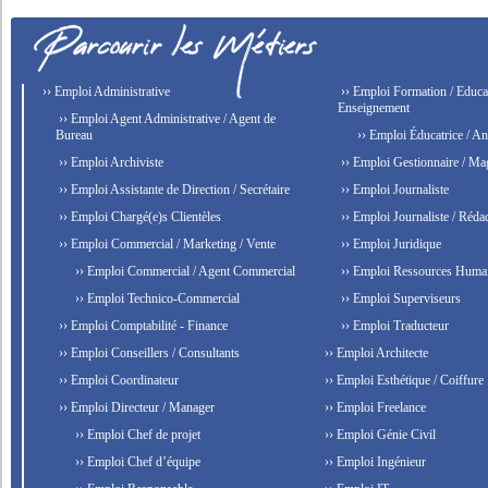
›› Emploi Administrative
›› Emploi Formation / Educat
Enseignement
›› Emploi Agent Administrative / Agent de
Bureau
›› Emploi Éducatrice / An
›› Emploi Archiviste
›› Emploi Gestionnaire / Ma
›› Emploi Assistante de Direction / Secrétaire
›› Emploi Journaliste
›› Emploi Chargé(e)s Clientèles
›› Emploi Journaliste / Rédac
›› Emploi Commercial / Marketing / Vente
›› Emploi Juridique
›› Emploi Commercial / Agent Commercial
›› Emploi Ressources Huma
›› Emploi Technico-Commercial
›› Emploi Superviseurs
›› Emploi Comptabilité - Finance
›› Emploi Traducteur
›› Emploi Conseillers / Consultants
›› Emploi Architecte
›› Emploi Coordinateur
›› Emploi Esthétique / Coiffure
›› Emploi Directeur / Manager
›› Emploi Freelance
›› Emploi Chef de projet
›› Emploi Génie Civil
›› Emploi Chef d’équipe
›› Emploi Ingénieur