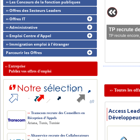
›› Les Concours de la fonction publiques
›› Offres des Secteurs Leaders
›› Offres IT
›› Administrative
TP recrute d
›› Emploi Centre d'Appel
TP recrute encore,
›› Immigration emploi à l'étranger
Parcourir les Offres
››
Entreprise
Publiez vos offres d'emploi
›› Toutes les of
Access Lead
››
Transcom recrute des Conseillers en
Développeur
Réception d’Appels
Ariana, Tunis, Tunisie
››
Altaservice recrute des Collaborateurs