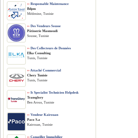
››
Responsable Maintenance
Bdpm
Médenine, Tunisie
››
Des Vendeurs Sousse
Pâtisserie Masmoudi
Sousse, Tunisie
››
Des Collecteurs de Données
Elka Consulting
Tunis, Tunisie
››
Attaché Commercial
Chery Tunisie
Tunis, Tunisie
››
It Specialist Technicien Helpdesk
Transglory
Ben Arous, Tunisie
››
Vendeur Kairouan
Paco S.a
Kairouan, Tunisie
››
Conseiller Immobilier