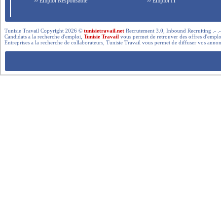
›› Emploi Responsable
›› Emploi IT
Tunisie Travail Copyright 2026 ©
tunisietravail.net
Recrutement 3.0, Inbound Recruiting .- .-.. --- 
Candidats a la recherche d'emploi,
Tunisie Travail
vous permet de retrouver des offres d'emploi 
Entreprises a la recherche de collaborateurs, Tunisie Travail vous permet de diffuser vos annon