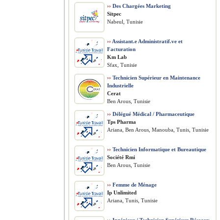
››
Des Chargées Marketing
Sitpec
Nabeul, Tunisie
››
Assistant.e Administratif.ve et
Facturation
Km Lab
Sfax, Tunisie
››
Technicien Supérieur en Maintenance
Industrielle
Cerat
Ben Arous, Tunisie
››
Délégué Médical / Pharmaceutique
Tps Pharma
Ariana, Ben Arous, Manouba, Tunis, Tunisie
››
Technicien Informatique et Bureautique
Société Rmi
Ben Arous, Tunisie
››
Femme de Ménage
Ip Unlimited
Ariana, Tunis, Tunisie