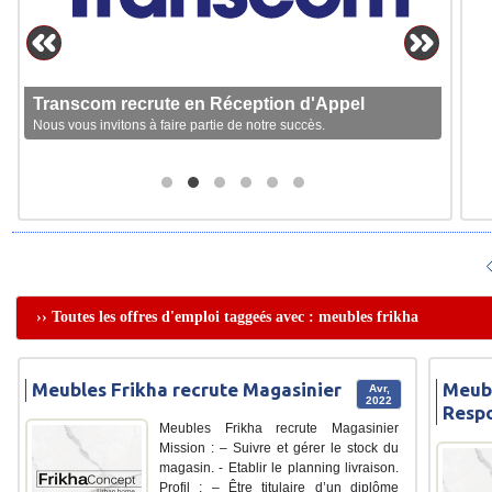
Transcom recrute en Réception d'Appel
Nous vous invitons à faire partie de notre succès.
›› Toutes les offres d'emploi taggeés avec : meubles frikha
Meubles Frikha recrute Magasinier
Meubl
Avr,
2022
Resp
Meubles Frikha recrute Magasinier
Mission : – Suivre et gérer le stock du
magasin. - Etablir le planning livraison.
Profil : – Être titulaire d’un diplôme