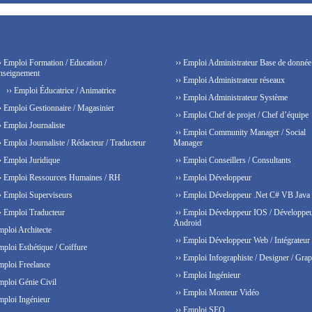
› Emploi Formation / Education /
›› Emploi Administrateur Base de donnée
nseignement
›› Emploi Administrateur réseaux
›› Emploi Éducatrice / Animatrice
›› Emploi Administrateur Système
› Emploi Gestionnaire / Magasinier
›› Emploi Chef de projet / Chef d’équipe
› Emploi Journaliste
›› Emploi Community Manager / Social
› Emploi Journaliste / Rédacteur / Traducteur
Manager
› Emploi Juridique
›› Emploi Conseillers / Consultants
› Emploi Ressources Humaines / RH
›› Emploi Développeur
› Emploi Superviseurs
›› Emploi Développeur .Net C# VB Java
› Emploi Traducteur
›› Emploi Développeur IOS / Développe
Android
mploi Architecte
›› Emploi Développeur Web / Intégrateur
mploi Esthétique / Coiffure
›› Emploi Infographiste / Designer / Grap
mploi Freelance
›› Emploi Ingénieur
mploi Génie Civil
›› Emploi Monteur Vidéo
mploi Ingénieur
›› Emploi SEO