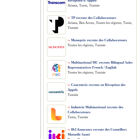
Réception d’Appels
Ariana, Tunis, Tunisie
››
TP recrute des Collaborateurs
Ariana, Ben Arous, Toutes les régions, Tunis,
Tunisie
››
Monoprix recrute des Collaborateurs
Toutes les régions, Tunisie
››
Multinational MC recrute Bilingual Sales
Representatives French / English
Toutes les régions, Tunisie
››
Concentrix recrute en Réception des
Appels
Tunisie
››
Industrie Multinational recrute des
Collaborateurs
Tunis, Tunisie
››
IKI Assurance recrute des Conseillers
Mutuelle Santé