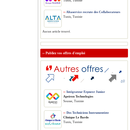
Tunis, Tunisie
››
Altaservice recrute des Collaborateurs
Tunis, Tunisie
Aucun article trouvé.
››
Publiez vos offres d'emploi
››
Intégrateur Erpnext Junior
Apeiron Technologies
Sousse, Tunisie
››
Des Techniciens Instrumentiste
Clinique Le Bardo
Tunis, Tunisie