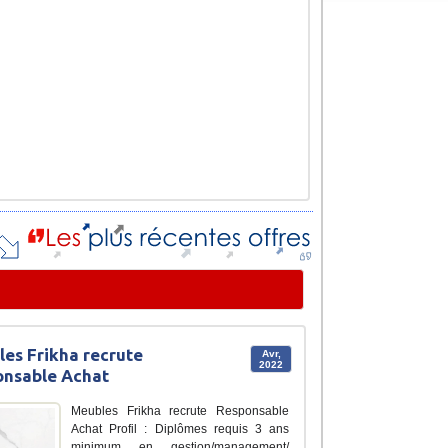
es Frikha recrute
Avr,
2022
onsable Achat
Meubles Frikha recrute Responsable
Achat Profil : Diplômes requis 3 ans
minimum en gestion/management/