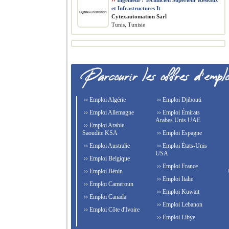
››
Ingénieur / Technicien Supérieur Réseaux
et Infrastructures It
Cytexautomation Sarl
Tunis, Tunisie
›› Emploi Algérie
›› Emploi Djibouti
›› Emploi Allemagne
›› Emploi Émirats
Arabes Unis UAE
›› Emploi Arabie
Saoudite KSA
›› Emploi Espagne
›› Emploi Australie
›› Emploi États-Unis
USA
›› Emploi Belgique
›› Emploi France
›› Emploi Bénin
›› Emploi Italie
›› Emploi Cameroun
›› Emploi Kuwait
›› Emploi Canada
›› Emploi Lebanon
›› Emploi Côte d'Ivoire
›› Emploi Libye