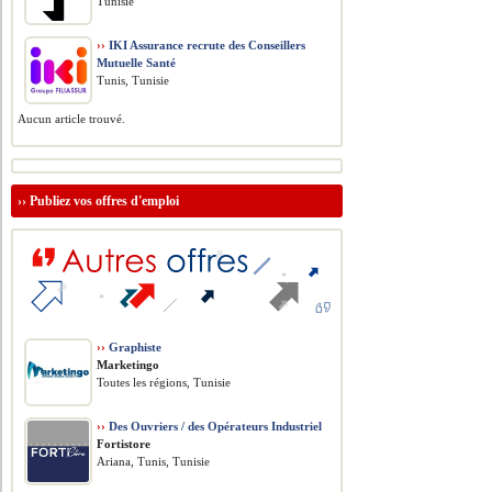
Tunisie
››
IKI Assurance recrute des Conseillers
Mutuelle Santé
Tunis, Tunisie
Aucun article trouvé.
››
Publiez vos offres d'emploi
››
Graphiste
Marketingo
Toutes les régions, Tunisie
››
Des Ouvriers / des Opérateurs Industriel
Fortistore
Ariana, Tunis, Tunisie