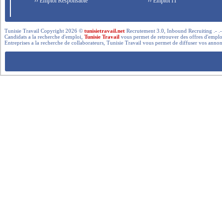
›› Emploi Responsable
›› Emploi IT
Tunisie Travail Copyright 2026 ©
tunisietravail.net
Recrutement 3.0, Inbound Recruiting .- .-.. --- 
Candidats a la recherche d'emploi,
Tunisie Travail
vous permet de retrouver des offres d'emploi 
Entreprises a la recherche de collaborateurs, Tunisie Travail vous permet de diffuser vos annon