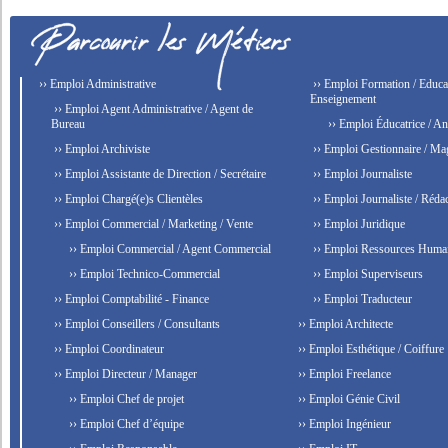
›› Emploi Administrative
›› Emploi Formation / Educat
Enseignement
›› Emploi Agent Administrative / Agent de
Bureau
›› Emploi Éducatrice / An
›› Emploi Archiviste
›› Emploi Gestionnaire / Ma
›› Emploi Assistante de Direction / Secrétaire
›› Emploi Journaliste
›› Emploi Chargé(e)s Clientèles
›› Emploi Journaliste / Rédac
›› Emploi Commercial / Marketing / Vente
›› Emploi Juridique
›› Emploi Commercial / Agent Commercial
›› Emploi Ressources Huma
›› Emploi Technico-Commercial
›› Emploi Superviseurs
›› Emploi Comptabilité - Finance
›› Emploi Traducteur
›› Emploi Conseillers / Consultants
›› Emploi Architecte
›› Emploi Coordinateur
›› Emploi Esthétique / Coiffure
›› Emploi Directeur / Manager
›› Emploi Freelance
›› Emploi Chef de projet
›› Emploi Génie Civil
›› Emploi Chef d’équipe
›› Emploi Ingénieur