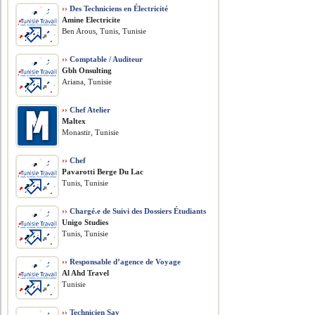
››
Des Techniciens en Électricité
Amine Electricite
Ben Arous, Tunis, Tunisie
››
Comptable / Auditeur
Gbh Onsulting
Ariana, Tunisie
››
Chef Atelier
Maltex
Monastir, Tunisie
››
Chef
Pavarotti Berge Du Lac
Tunis, Tunisie
››
Chargé.e de Suivi des Dossiers Étudiants
Unigo Studies
Tunis, Tunisie
››
Responsable d’agence de Voyage
Al Ahd Travel
Tunisie
››
Technicien Sav