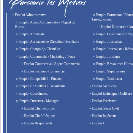
›› Emploi Administrative
›› Emploi Formation / Educat
Enseignement
›› Emploi Agent Administrative / Agent de
Bureau
›› Emploi Éducatrice / An
›› Emploi Archiviste
›› Emploi Gestionnaire / Ma
›› Emploi Assistante de Direction / Secrétaire
›› Emploi Journaliste
›› Emploi Chargé(e)s Clientèles
›› Emploi Journaliste / Rédac
›› Emploi Commercial / Marketing / Vente
›› Emploi Juridique
›› Emploi Commercial / Agent Commercial
›› Emploi Ressources Huma
›› Emploi Technico-Commercial
›› Emploi Superviseurs
›› Emploi Comptabilité - Finance
›› Emploi Traducteur
›› Emploi Conseillers / Consultants
›› Emploi Architecte
›› Emploi Coordinateur
›› Emploi Esthétique / Coiffure
›› Emploi Directeur / Manager
›› Emploi Freelance
›› Emploi Chef de projet
›› Emploi Génie Civil
›› Emploi Chef d’équipe
›› Emploi Ingénieur
›› Emploi Responsable
›› Emploi IT