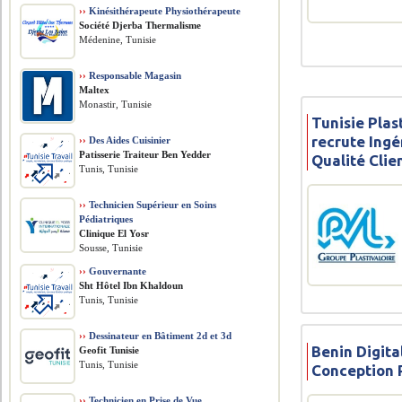
››
Kinésithérapeute Physiothérapeute
Société Djerba Thermalisme
Médenine, Tunisie
››
Responsable Magasin
Maltex
Monastir, Tunisie
Tunisie Pla
recrute Ing
››
Des Aides Cuisinier
Patisserie Traiteur Ben Yedder
Qualité Clie
Tunis, Tunisie
››
Technicien Supérieur en Soins
Pédiatriques
Clinique El Yosr
Sousse, Tunisie
››
Gouvernante
Sht Hôtel Ibn Khaldoun
Tunis, Tunisie
››
Dessinateur en Bâtiment 2d et 3d
Benin Digita
Geofit Tunisie
Tunis, Tunisie
Conception 
››
Technicien en Prise de Vue