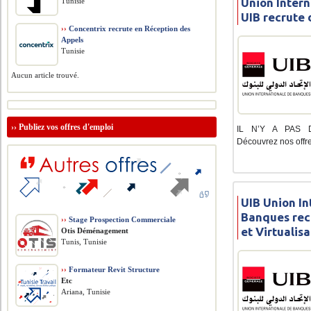
Union Inter
Tunisie
UIB recrute 
››
Concentrix recrute en Réception des
Appels
Tunisie
Aucun article trouvé.
››
Publiez vos offres d'emploi
IL N’Y A PAS D
Découvrez nos offre
UIB Union In
Banques rec
››
Stage Prospection Commerciale
et Virtualis
Otis Déménagement
Tunis, Tunisie
››
Formateur Revit Structure
Etc
Ariana, Tunisie