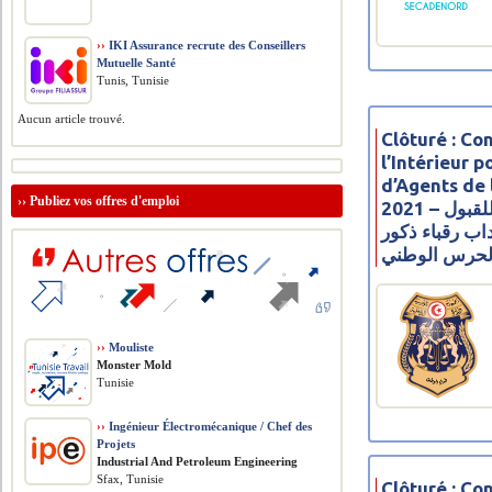
››
IKI Assurance recrute des Conseillers
Mutuelle Santé
Tunis, Tunisie
Aucun article trouvé.
Clôturé : Co
l’Intérieur 
d’Agents de 
››
Publiez vos offres d'emploi
2021 – مناظرة وزارة الدّاخليّة للقبول
اب رقباء ذكور
لحرس الوطني
››
Mouliste
Monster Mold
Tunisie
››
Ingénieur Électromécanique / Chef des
Projets
​Industrial And Petroleum Engineering
Sfax, Tunisie
Clôturé : Co