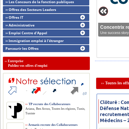
›› Les Concours de la fonction publiques
›› Offres des Secteurs Leaders
›› Offres IT
›› Administrative
Concentrix r
›› Emploi Centre d'Appel
Une success story 
›› Immigration emploi à l'étranger
Parcourir les Offres
››
Entreprise
Publiez vos offres d'emploi
›› Toutes les of
Clôturé : Co
››
TP recrute des Collaborateurs
Défense Nat
Ariana, Ben Arous, Toutes les régions, Tunis,
Tunisie
recrutement 
Médecins – 
››
Armatis recrute des Collaborateurs