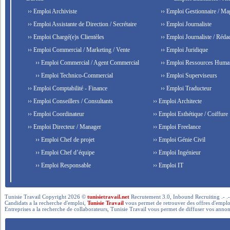
›› Emploi Archiviste
›› Emploi Gestionnaire / Ma
›› Emploi Assistante de Direction / Secrétaire
›› Emploi Journaliste
›› Emploi Chargé(e)s Clientèles
›› Emploi Journaliste / Rédac
›› Emploi Commercial / Marketing / Vente
›› Emploi Juridique
›› Emploi Commercial / Agent Commercial
›› Emploi Ressources Huma
›› Emploi Technico-Commercial
›› Emploi Superviseurs
›› Emploi Comptabilité - Finance
›› Emploi Traducteur
›› Emploi Conseillers / Consultants
›› Emploi Architecte
›› Emploi Coordinateur
›› Emploi Esthétique / Coiffure
›› Emploi Directeur / Manager
›› Emploi Freelance
›› Emploi Chef de projet
›› Emploi Génie Civil
›› Emploi Chef d’équipe
›› Emploi Ingénieur
›› Emploi Responsable
›› Emploi IT
Tunisie Travail Copyright 2026 ©
tunisietravail.net
Recrutement 3.0, Inbound Recruiting .- .-.. --- 
Candidats a la recherche d'emploi,
Tunisie Travail
vous permet de retrouver des offres d'emploi 
Entreprises a la recherche de collaborateurs, Tunisie Travail vous permet de diffuser vos annon