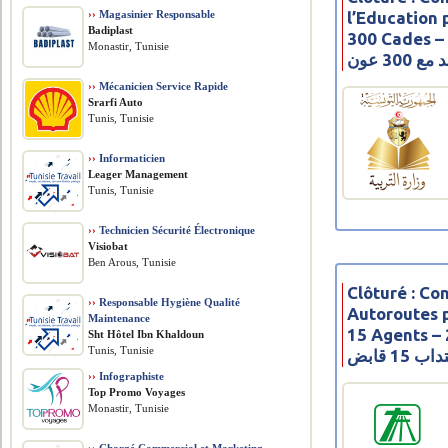
l’Education 
››
Magasinier Responsable
Badiplast
300 Cades – 2021 – 
Monastir, Tunisie
300 عون
››
Mécanicien Service Rapide
Srarfi Auto
Tunis, Tunisie
››
Informaticien
Leager Management
Tunis, Tunisie
››
Technicien Sécurité Électronique
Visiobat
Ben Arous, Tunisie
Clôturé : Co
››
Responsable Hygiène Qualité
Autoroutes 
Maintenance
15 Agents – 2021 – 
Sht Hôtel Ibn Khaldoun
Tunis, Tunisie
1 قابض
››
Infographiste
Top Promo Voyages
Monastir, Tunisie