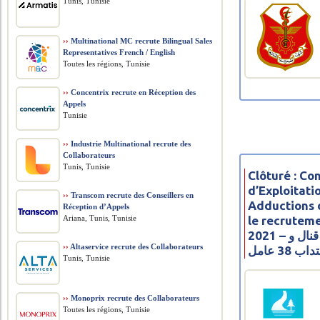
Tunis, Tunisie
››
Multinational MC recrute Bilingual Sales
Representatives French / English
Toutes les régions, Tunisie
››
Concentrix recrute en Réception des
Appels
Tunisie
››
Industrie Multinational recrute des
Collaborateurs
Tunis, Tunisie
Clôturé : Co
d’Exploitati
››
Transcom recrute des Conseillers en
Adductions 
Réception d’Appels
Ariana, Tunis, Tunisie
le recruteme
2021 – مناظرة شركة استغلال قنال و
››
Altaservice recrute des Collaborateurs
38 عامل
Tunis, Tunisie
››
Monoprix recrute des Collaborateurs
Toutes les régions, Tunisie