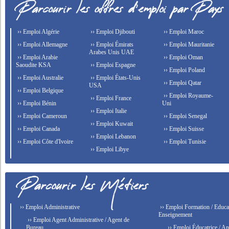
›› Emploi Algérie
›› Emploi Djibouti
›› Emploi Maroc
›› Emploi Allemagne
›› Emploi Émirats
›› Emploi Mauritanie
Arabes Unis UAE
›› Emploi Arabie
›› Emploi Oman
Saoudite KSA
›› Emploi Espagne
›› Emploi Poland
›› Emploi Australie
›› Emploi États-Unis
›› Emploi Qatar
USA
›› Emploi Belgique
›› Emploi Royaume-
›› Emploi France
›› Emploi Bénin
Uni
›› Emploi Italie
›› Emploi Cameroun
›› Emploi Senegal
›› Emploi Kuwait
›› Emploi Canada
›› Emploi Suisse
›› Emploi Lebanon
›› Emploi Côte d'Ivoire
›› Emploi Tunisie
›› Emploi Libye
›› Emploi Administrative
›› Emploi Formation / Educat
Enseignement
›› Emploi Agent Administrative / Agent de
Bureau
›› Emploi Éducatrice / An