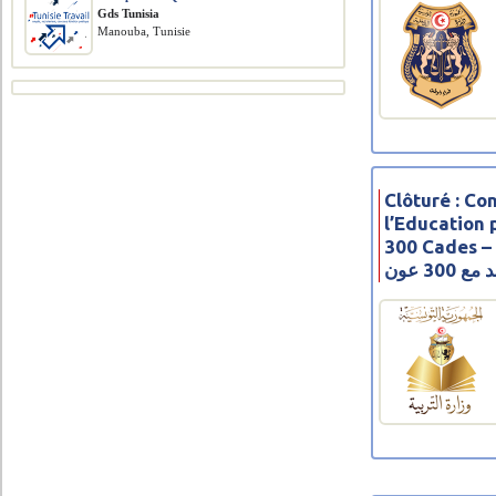
Gds Tunisia
Manouba, Tunisie
Clôturé : Co
l’Education 
300 Cades – 2021 – 
التربية