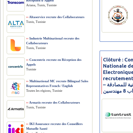
Réception d’Appels
Ariana, Tunis, Tunisie
››
Altaservice recrute des Collaborateurs
Tunis, Tunisie
››
Industrie Multinational recrute des
Collaborateurs
Tunis, Tunisie
Clôturé : C
››
Concentrix recrute en Réception des
Appels
Nationale de
Tunisie
Electronique
recrutement
››
Multinational MC recrute Bilingual Sales
– مناظرة الوكالة الوطنية للمصادقة
Representatives French / English
الالك
Toutes les régions, Tunisie
››
Armatis recrute des Collaborateurs
Tunis, Tunisie
››
IKI Assurance recrute des Conseillers
Mutuelle Santé