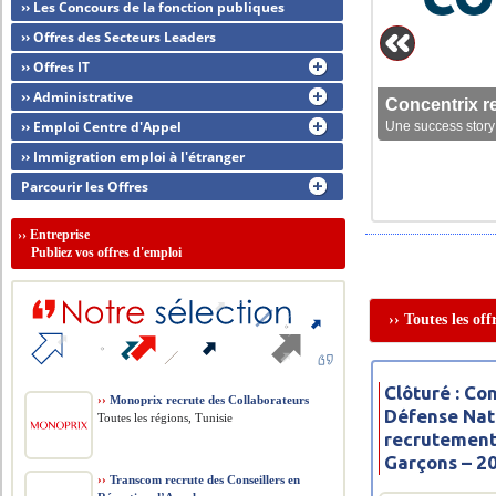
›› Les Concours de la fonction publiques
›› Offres des Secteurs Leaders
›› Offres IT
›› Administrative
Concentrix r
›› Emploi Centre d'Appel
Une success story 
›› Immigration emploi à l'étranger
Parcourir les Offres
››
Entreprise
Publiez vos offres d'emploi
›› Toutes les of
Clôturé : Co
››
Monoprix recrute des Collaborateurs
Défense Nat
Toutes les régions, Tunisie
recrutement
Garçons – 2
››
Transcom recrute des Conseillers en