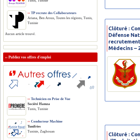
Tunis, Tunisie
››
TP recrute des Collaborateurs
Ariana, Ben Arous, Toutes les régions, Tunis,
Tunisie
Clôturé : Co
Défense Nat
Aucun article trouvé.
recrutement 
Médecins – 
››
Publiez vos offres d'emploi
››
Technicien en Prise de Vue
Société Hamza
Tunis, Tunisie
››
Conducteur Machine
Tunifries
Tunisie, Zaghouan
Clôturé : Co