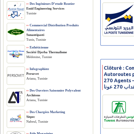
››
Des Ingénieurs D’etude Routier
Essid Engineering Services
Tunisie
››
Commercial Distribution Produits
Alimentaires
Sunantipasti
Tunis, Tunisie
››
Esthéticienne
Société Djerba Thermalisme
Médenine, Tunisie
Clôturé : Co
››
Infographiste
Autoroutes 
Persovet
Ariana, Tunisie
270 Agents – 2024 
2 عونا
››
Des Ouvriers Saisonnier Polyvalent
Architens
Ariana, Tunisie
››
Des Chargées Marketing
Sitpec
Nabeul, Tunisie
››
Aide Magasinier