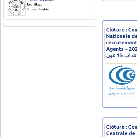
Ecovillage
Sousse, Tunisie
Clôturé : C
Nationale d
recrutement
Agents – 2023 – وكالة الوطنية
ب 15 عون
Clôturé : C
Centrale de 