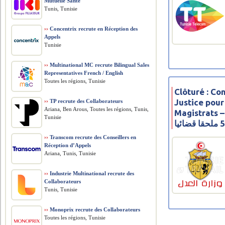
Mutuelle Santé
Tunis, Tunisie
››
Concentrix recrute en Réception des
Appels
Tunisie
››
Multinational MC recrute Bilingual Sales
Representatives French / English
Toutes les régions, Tunisie
Clôturé : Co
Justice pour
››
TP recrute des Collaborateurs
Ariana, Ben Arous, Toutes les régions, Tunis,
Magistrats – 2024 –
Tunisie
››
Transcom recrute des Conseillers en
Réception d’Appels
Ariana, Tunis, Tunisie
››
Industrie Multinational recrute des
Collaborateurs
Tunis, Tunisie
››
Monoprix recrute des Collaborateurs
Toutes les régions, Tunisie