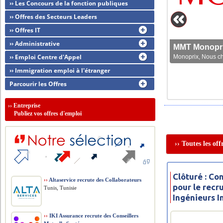
›› Les Concours de la fonction publiques
›› Offres des Secteurs Leaders
›› Offres IT
›› Administrative
MMT Monoprix
›› Emploi Centre d'Appel
Monoprix, Nous che
›› Immigration emploi à l'étranger
Parcourir les Offres
››
Entreprise
Publiez vos offres d'emploi
›› Toutes les of
Clôturé : Co
››
Altaservice recrute des Collaborateurs
pour le rec
Tunis, Tunisie
Ingénieurs 
››
IKI Assurance recrute des Conseillers