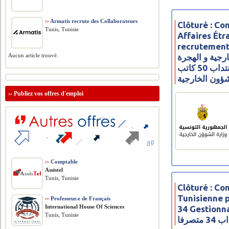
››
Armatis recrute des Collaborateurs
Clôturé : Co
Tunis, Tunisie
Affaires Étr
recrutement
رجية و الهجرة
Aucun article trouvé.
والتونسيين بالخارج لانتداب 50 كاتب
ؤون الخارجية
››
Publiez vos offres d'emploi
››
Comptable
Assistel
Tunis, Tunisie
Clôturé : Co
Tunisienne 
››
Professeur.e de Français
International House Of Sciences
34 Gestionnaire
Tunis, Tunisie
تصرفا