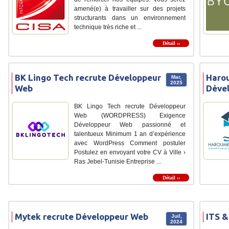
amené(e) à travailler sur des projets
structurants dans un environnement
technique très riche et ...
Détail ››
BK Lingo Tech recrute Développeur
Haro
Mar,
2025
Web
Déve
BK Lingo Tech recrute Développeur
Web (WORDPRESS) Exigence
Développeur Web passionné et
talentueux Minimum 1 an d’expérience
avec WordPress Comment postuler
Postulez en envoyant votre CV à Ville ›
Ras Jebel-Tunisie Entreprise ...
Détail ››
Mytek recrute Développeur Web
ITS &
Juil,
2024