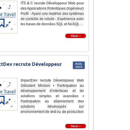
ITS & C recrute Développeur Web pour
des Applications Robotiques (Ingénieur)
Profil - Ayant une maitrise des systèmes
de contrôle de robots - Expérience avec
les bases de données SQL et NoSQL ...
Détail ››
tDev recrute Développeur
Août,
2023
ImpactDev recrute Développeur Web
Débutant Mission • Participation au
développement d’interfaces et de
solutions simples et avancées •
Participation au déploiement des
solutions développés sur
environnement de test ou de production
Détail ››