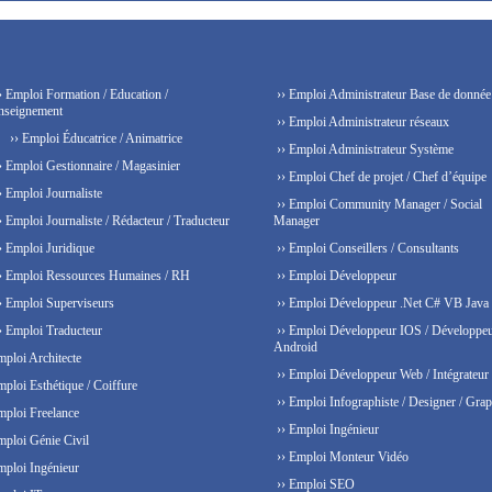
› Emploi Formation / Education /
›› Emploi Administrateur Base de donnée
nseignement
›› Emploi Administrateur réseaux
›› Emploi Éducatrice / Animatrice
›› Emploi Administrateur Système
› Emploi Gestionnaire / Magasinier
›› Emploi Chef de projet / Chef d’équipe
› Emploi Journaliste
›› Emploi Community Manager / Social
› Emploi Journaliste / Rédacteur / Traducteur
Manager
› Emploi Juridique
›› Emploi Conseillers / Consultants
› Emploi Ressources Humaines / RH
›› Emploi Développeur
› Emploi Superviseurs
›› Emploi Développeur .Net C# VB Java
› Emploi Traducteur
›› Emploi Développeur IOS / Développe
Android
mploi Architecte
›› Emploi Développeur Web / Intégrateur
mploi Esthétique / Coiffure
›› Emploi Infographiste / Designer / Grap
mploi Freelance
›› Emploi Ingénieur
mploi Génie Civil
›› Emploi Monteur Vidéo
mploi Ingénieur
›› Emploi SEO