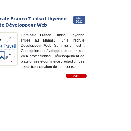
cale Franco Tuniso Libyenne
Mar,
2022
te Développeur Web
L’Amicale Franco Tuniso Libyenne
située au Manar1 Tunis, recrute
Développeur Web Sa mission est :
Conception et développement d´un site
Web professionnel. Développement de
plateformes e-commerce.. rédaction des
textes (présentation de l’entreprise ...
Détail ››