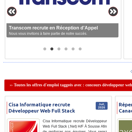
Transcom recrute en Réception d'Appel
Nous vous invitons à faire partie de notre succès.
›› Toutes les offres d'emploi taggeés avec : concours développeur we
Cisa Informatique recrute
Réper
Juil,
2026
Développeur Web Full Stack
Cana
Cisa Informatique recrute Développeur
Web Full Stack (.Net) H/F À Sousse Afin
de renforcer nos équipes. Vous serez