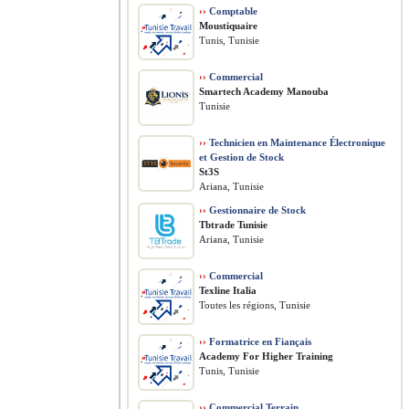
››
Comptable
Moustiquaire
Tunis, Tunisie
››
Commercial
Smartech Academy Manouba
Tunisie
››
Technicien en Maintenance Électronique
et Gestion de Stock
St3S
Ariana, Tunisie
››
Gestionnaire de Stock
Tbtrade Tunisie
Ariana, Tunisie
››
Commercial
Texline Italia
Toutes les régions, Tunisie
››
Formatrice en Fiançais
Academy For Higher Training
Tunis, Tunisie
››
Commercial Terrain