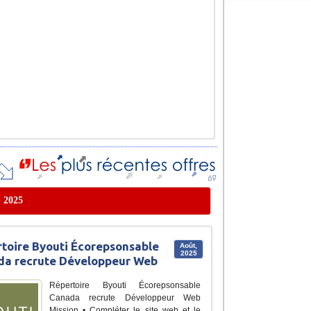
b 2025
toire Byouti Écorepsonsable
Août,
2025
da recrute Développeur Web
Répertoire Byouti Écorepsonsable
Canada recrute Développeur Web
Mission • Compléter le site web et le