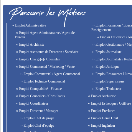
›› Emploi Administrative
›› Emploi Formation / Educat
Enseignement
›› Emploi Agent Administrative / Agent de
Bureau
›› Emploi Éducatrice / An
›› Emploi Archiviste
›› Emploi Gestionnaire / Ma
›› Emploi Assistante de Direction / Secrétaire
›› Emploi Journaliste
›› Emploi Chargé(e)s Clientèles
›› Emploi Journaliste / Rédac
›› Emploi Commercial / Marketing / Vente
›› Emploi Juridique
›› Emploi Commercial / Agent Commercial
›› Emploi Ressources Huma
›› Emploi Technico-Commercial
›› Emploi Superviseurs
›› Emploi Comptabilité - Finance
›› Emploi Traducteur
›› Emploi Conseillers / Consultants
›› Emploi Architecte
›› Emploi Coordinateur
›› Emploi Esthétique / Coiffure
›› Emploi Directeur / Manager
›› Emploi Freelance
›› Emploi Chef de projet
›› Emploi Génie Civil
›› Emploi Chef d’équipe
›› Emploi Ingénieur