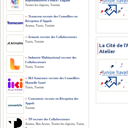
Representatives French / English
Toutes les régions, Tunisie
››
Transcom recrute des Conseillers en
Réception d’Appels
Ariana, Tunis, Tunisie
››
Armatis recrute des Collaborateurs
Tunis, Tunisie
La Cité de l
Atelier
››
Industrie Multinational recrute des
Collaborateurs
Tunis, Tunisie
››
IKI Assurance recrute des Conseillers
Mutuelle Santé
Tunis, Tunisie
››
Concentrix recrute en Réception des
Appels
Tunisie
››
TP recrute des Collaborateurs
Ariana, Ben Arous, Toutes les régions, Tunis,