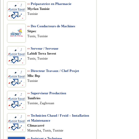
››
Préparatrice en Pharmacie
Myrlan Tunisie
Tunisie
››
Des Conducteurs de Machines
Sitpec
Tunis, Tunisie
››
Serveur / Serveuse
Labidi Terra Invest
Tunis, Tunisie
››
Directeur Travaux / Chef Projet
Mbc Btp
Tunisie
››
Superviseur Production
Tunifries
Tunisie, Zaghouan
››
Technicien Chaud / Froid – Installation
et Maintenance
Climacarré
Manouba, Tunis, Tunisie
››
Assistant.e Technique