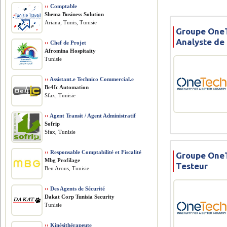
››
Comptable
Shema Business Solution
Ariana, Tunis, Tunisie
Groupe OneT
Analyste de
››
Chef de Projet
Afromina Hospitaity
Tunisie
››
Assistant.e Technico Commercial.e
Be4Ic Automation
Sfax, Tunisie
››
Agent Transit / Agent Administratif
Sofrip
Sfax, Tunisie
››
Responsable Comptabilité et Fiscalité
Groupe OneT
Mbg Profilage
Testeur
Ben Arous, Tunisie
››
Des Agents de Sécurité
Dakat Corp Tunisia Security
Tunisie
››
Kinésithérapeute