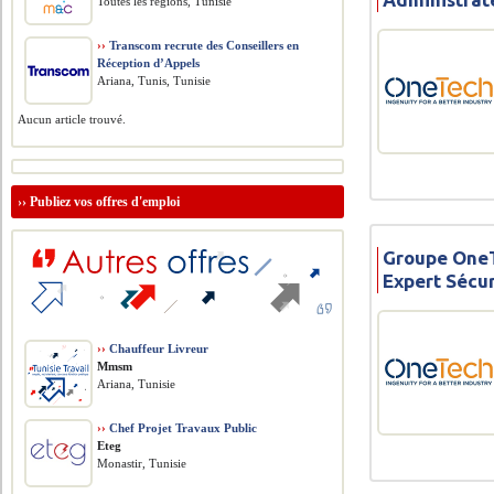
Toutes les régions, Tunisie
››
Transcom recrute des Conseillers en
Réception d’Appels
Ariana, Tunis, Tunisie
Aucun article trouvé.
››
Publiez vos offres d'emploi
Groupe OneT
Expert Sécu
››
Chauffeur Livreur
Mmsm
Ariana, Tunisie
››
Chef Projet Travaux Public
Eteg
Monastir, Tunisie