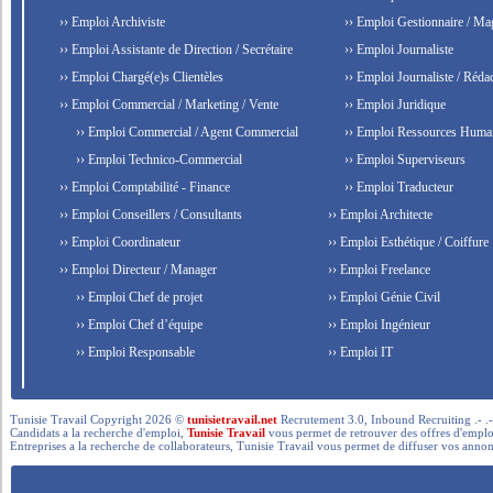
›› Emploi Archiviste
›› Emploi Gestionnaire / Ma
›› Emploi Assistante de Direction / Secrétaire
›› Emploi Journaliste
›› Emploi Chargé(e)s Clientèles
›› Emploi Journaliste / Rédac
›› Emploi Commercial / Marketing / Vente
›› Emploi Juridique
›› Emploi Commercial / Agent Commercial
›› Emploi Ressources Huma
›› Emploi Technico-Commercial
›› Emploi Superviseurs
›› Emploi Comptabilité - Finance
›› Emploi Traducteur
›› Emploi Conseillers / Consultants
›› Emploi Architecte
›› Emploi Coordinateur
›› Emploi Esthétique / Coiffure
›› Emploi Directeur / Manager
›› Emploi Freelance
›› Emploi Chef de projet
›› Emploi Génie Civil
›› Emploi Chef d’équipe
›› Emploi Ingénieur
›› Emploi Responsable
›› Emploi IT
Tunisie Travail Copyright 2026 ©
tunisietravail.net
Recrutement 3.0, Inbound Recruiting .- .-.. --- 
Candidats a la recherche d'emploi,
Tunisie Travail
vous permet de retrouver des offres d'emploi 
Entreprises a la recherche de collaborateurs, Tunisie Travail vous permet de diffuser vos annon