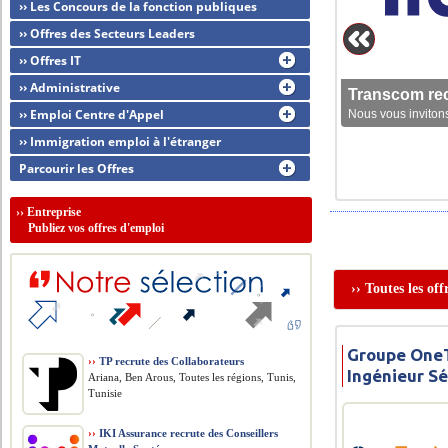
›› Les Concours de la fonction publiques
›› Offres des Secteurs Leaders
›› Offres IT
›› Administrative
Transcom rec
›› Emploi Centre d'Appel
Nous vous invitons
›› Immigration emploi à l'étranger
Parcourir les Offres
››
Entreprise
Publiez vos offres d'emploi
›› Toutes les of
Groupe OneT
››
TP recrute des Collaborateurs
Ingénieur Sé
Ariana, Ben Arous, Toutes les régions, Tunis,
Tunisie
››
IKI Assurance recrute des Conseillers