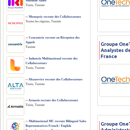
Mutuelle Santé
Tunis, Tunisie
››
Monoprix recrute des Collaborateurs
Toutes les régions, Tunisie
››
Concentrix recrute en Réception des
Appels
Groupe OneT
Tunisie
Analystes de
France
››
Industrie Multinational recrute des
Collaborateurs
Tunis, Tunisie
››
Altaservice recrute des Collaborateurs
Tunis, Tunisie
››
Armatis recrute des Collaborateurs
Tunis, Tunisie
››
Multinational MC recrute Bilingual Sales
Groupe OneT
Representatives French / English
Administrat