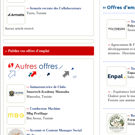
›› Offres d'e
››
Armatis recrute des Collaborateurs
Tunis, Tunisie
››
Tec
Polys
Aucun article trouvé.
Souss
››
Agencement & Fa
développement et m
››
Publiez vos offres d'emploi
missions : Directeme
››
Tec
Enpal
Italie
››
Animateur.trice de Clubs
Smartech Academy Manouba
››
- Expérience Ind
Chaleur pour le mar
Manouba, Tunisie
Fournir une assistan
››
Conducteur Machine
Mbg Profilage
››
Res
Ben Arous, Tunisie
Ferm
Méde
››
Account et Content Manager Social