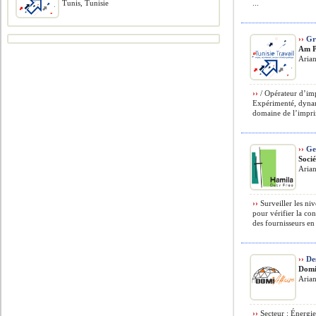
Tunis, Tunisie
...
››
Gra
Am P
Arian
››
/ Opérateur d’im
Expérimenté, dynam
domaine de l’imprim
››
Ges
Soci
Arian
››
Surveiller les niv
pour vérifier la c
des fournisseurs en 
››
Des
Domi
Arian
››
Secteur : Énergie