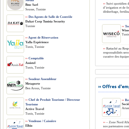
Media
››
Suivi quotidien d
Bmc Sarl
d’irrigation et de f
Sousse, Tunisie
désherbage, fertilis
››
Des Agents de Salle de Contrôle
Dakat Corp Tunisia Security
Tunisie
››
Tec
Wise
Tuni
››
Agent de Réservation
Yalla Expérience
Tunis, Tunisie
››
Rattaché au Resp
responsabilités ser
curative des équipem
››
Comptable
Assistel
Tunis, Tunisie
››
Soudeur Assembleur
Metaporte
›› Offres d'e
Ben Arous, Tunisie
››
Chef de Produit Tourisme / Directeur
››
Res
Soci
Tourisme
Arian
Active Travel
Tunis, Tunisie
››
Vendeuse / Caissière
››
– Zone Nord Afin 
Elbio
nos partenaires com