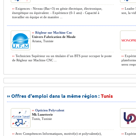
››
Exigences - Niveau (Bac+3) en génie électrique, électronique,
››
Leader S
énergétique ou équivalent. - Expérience (0-1 ans) - Capacité à
son, la vid
travailler en équipe et de manière ...
››
Régleur sur Machine Cnc
Univers Fabrication de Moule
Ariana, Tunisie
››
Technicien Supérieur ou un titulaire d’un BTS pour occuper le poste
››
Expérime
de Régleur sur Machine CNC ...
plateforme
serez resp
›› Offres d'emploi dans la même région :
Tunis
››
Opticien Polyvalent
Mk Lunetterie
Tunis, Tunisie
››
Avec Compétences Informatiques, motivé(e) et polyvalent(e),
››
Expérime