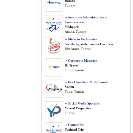
Damak
Tunisie
››
Assistante Administrative et
Commerciale
Medquick
Ariana, Tunisie
››
Médecin Vétérinaire
Société Agricole Essania Cocorico
Ben Arous, Tunisie
››
Corporate Manager
Hi Travel
Tunis, Tunisie
››
Des Chauffeur Poids Lourds
Socem
Tunis, Tunisie
››
Social Media Specialist
Yazeed Properties
Tunisie
››
Comptable
Tunimed Trip