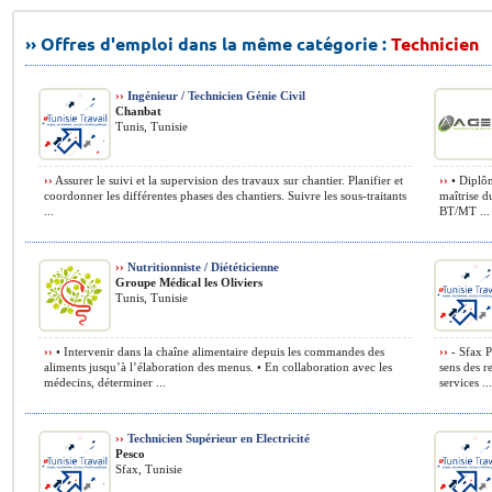
›› Offres d'emploi dans la même catégorie :
Technicien
››
Ingénieur / Technicien Génie Civil
Chanbat
Tunis, Tunisie
››
Assurer le suivi et la supervision des travaux sur chantier. Planifier et
››
• Diplôm
coordonner les différentes phases des chantiers. Suivre les sous-traitants
maîtrise 
...
BT/MT ...
››
Nutritionniste / Diététicienne
Groupe Médical les Oliviers
Tunis, Tunisie
››
• Intervenir dans la chaîne alimentaire depuis les commandes des
››
- Sfax P
aliments jusqu’à l’élaboration des menus. • En collaboration avec les
sens des r
médecins, déterminer ...
services ...
››
Technicien Supérieur en Electricité
Pesco
Sfax, Tunisie