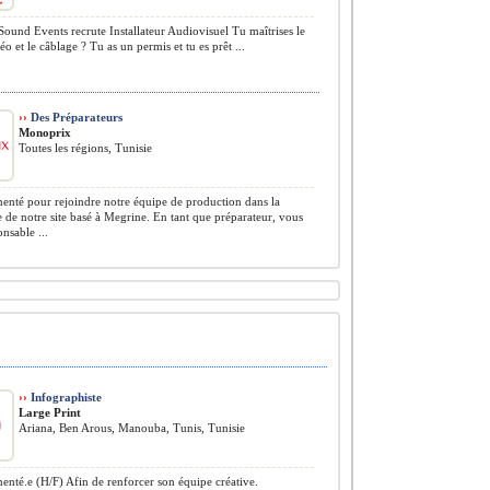
ound Events recrute Installateur Audiovisuel Tu maîtrises le
éo et le câblage ? Tu as un permis et tu es prêt ...
››
Des Préparateurs
Monoprix
Toutes les régions, Tunisie
nté pour rejoindre notre équipe de production dans la
 de notre site basé à Megrine. En tant que préparateur, vous
onsable ...
››
Infographiste
Large Print
Ariana, Ben Arous, Manouba, Tunis, Tunisie
nté.e (H/F) Afin de renforcer son équipe créative.