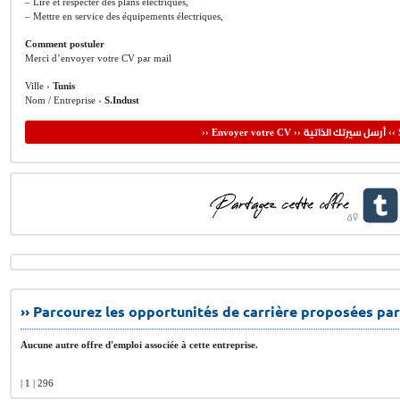
– Lire et respecter des plans électriques,
– Mettre en service des équipements électriques,
Comment postuler
Merci d’envoyer votre CV par mail
Ville ›
Tunis
Nom / Entreprise ›
S.Indust
أرسل سيرتك الذاتية
›› Envoyer votre CV ››
‹‹ 
›› Parcourez les opportunités de carrière proposées par
Aucune autre offre d'emploi associée à cette entreprise.
| 1 | 296