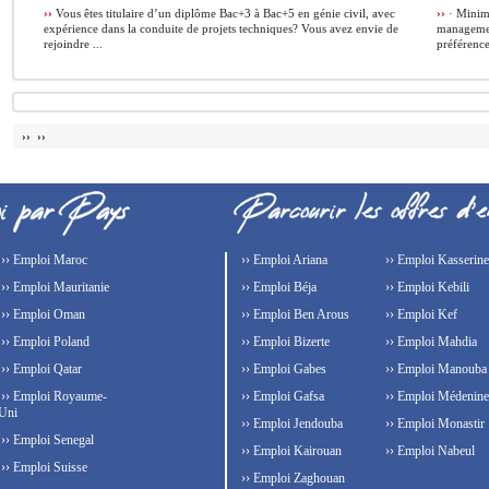
››
Vous êtes titulaire d’un diplôme Bac+3 à Bac+5 en génie civil, avec
››
· Minimu
expérience dans la conduite de projets techniques? Vous avez envie de
managemen
rejoindre ...
préférence
›› ››
›› Emploi Maroc
›› Emploi Ariana
›› Emploi Kasserine
›› Emploi Mauritanie
›› Emploi Béja
›› Emploi Kebili
›› Emploi Oman
›› Emploi Ben Arous
›› Emploi Kef
›› Emploi Poland
›› Emploi Bizerte
›› Emploi Mahdia
›› Emploi Qatar
›› Emploi Gabes
›› Emploi Manouba
›› Emploi Royaume-
›› Emploi Gafsa
›› Emploi Médenine
Uni
›› Emploi Jendouba
›› Emploi Monastir
›› Emploi Senegal
›› Emploi Kairouan
›› Emploi Nabeul
›› Emploi Suisse
›› Emploi Zaghouan