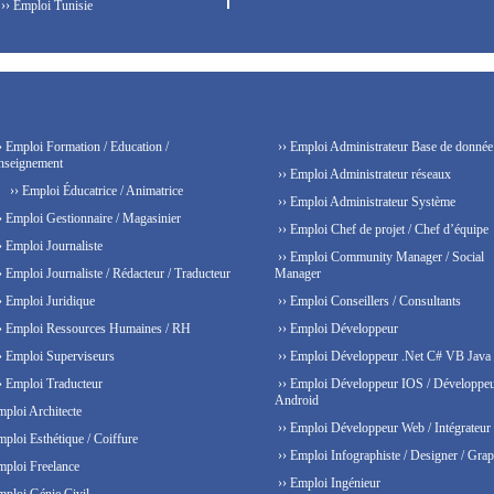
›› Emploi Tunisie
› Emploi Formation / Education /
›› Emploi Administrateur Base de donnée
nseignement
›› Emploi Administrateur réseaux
›› Emploi Éducatrice / Animatrice
›› Emploi Administrateur Système
› Emploi Gestionnaire / Magasinier
›› Emploi Chef de projet / Chef d’équipe
› Emploi Journaliste
›› Emploi Community Manager / Social
› Emploi Journaliste / Rédacteur / Traducteur
Manager
› Emploi Juridique
›› Emploi Conseillers / Consultants
› Emploi Ressources Humaines / RH
›› Emploi Développeur
› Emploi Superviseurs
›› Emploi Développeur .Net C# VB Java
› Emploi Traducteur
›› Emploi Développeur IOS / Développe
Android
mploi Architecte
›› Emploi Développeur Web / Intégrateur
mploi Esthétique / Coiffure
›› Emploi Infographiste / Designer / Grap
mploi Freelance
›› Emploi Ingénieur