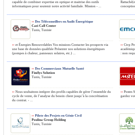
capable de combiner expertise en optique et maitrise des outils
Rattaché(e
informatiques pour soutenir notre activité familiale. Mission - ...
conception 
››
Des Téléconseillers en Audit Énergétique
Caei Call Center
Tunis, Tunisie
››
et Énergies Renouvelables Vos missions Contacter les prospects via
››
Civp Pro
une base de données qualifiée Présenter nos solutions énergétiques
académiqu
(pompes à chaleur, panneaux solaires, etc.) ...
: non requi
››
Des Commerciaux Mutuelle Santé
Finélys Solution
Tunis, Tunisie
››
Nous souhaitons intégrer des profils capables de gérer l’ensemble du
››
Postes S
cycle de vente, de l’analyse du besoin client jusqu’à la concrétisation
gardez vot
du contrat. › ...
››
Pilote des Projets en Génie Civil
Poulina Group Holding
Tunis, Tunisie