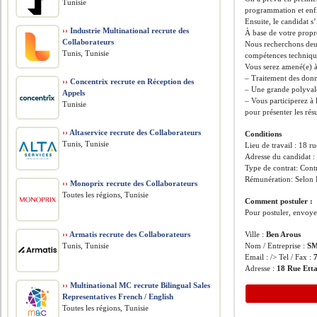
Tunisie
programmation et enfi
Ensuite, le candidat s
››
Industrie Multinational recrute des
À base de votre propre
Collaborateurs
Nous recherchons deux
Tunis, Tunisie
compétences techniqu
Vous serez amené(e) à 
– Traitement des donné
››
Concentrix recrute en Réception des
– Une grande polyvale
Appels
– Vous participerez à 
Tunisie
pour présenter les rés
››
Altaservice recrute des Collaborateurs
Conditions
Tunis, Tunisie
Lieu de travail : 18 r
Adresse du candidat :
Type de contrat: Con
Rémunération: Selon 
››
Monoprix recrute des Collaborateurs
Toutes les régions, Tunisie
Comment postuler :
Pour postuler, envoyer
››
Armatis recrute des Collaborateurs
Ville :
Ben Arous
Tunis, Tunisie
Nom / Entreprise :
SM
Email : /> Tel / Fax :
Adresse :
18 Rue Ett
››
Multinational MC recrute Bilingual Sales
Representatives French / English
Toutes les régions, Tunisie