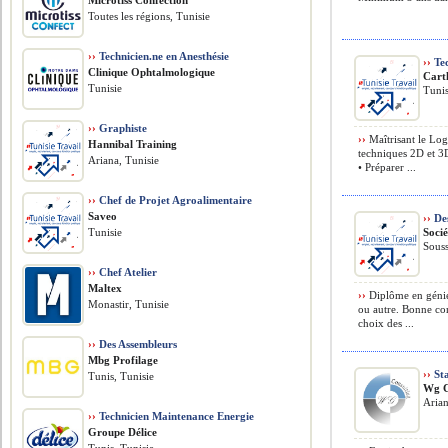
Microtiss Confection
Toutes les régions, Tunisie
››
Technicien.ne en Anesthésie
››
Tec
Clinique Ophtalmologique
Cart
Tunisie
Tunis
››
Graphiste
››
Maîtrisant le Logi
Hannibal Training
techniques 2D et 3
Ariana, Tunisie
• Préparer ...
››
Chef de Projet Agroalimentaire
Saveo
››
De
Tunisie
Socié
Souss
››
Chef Atelier
Maltex
››
Diplôme en génie
Monastir, Tunisie
ou autre. Bonne con
choix des ...
››
Des Assembleurs
Mbg Profilage
››
Sta
Tunis, Tunisie
Wg C
Arian
››
Technicien Maintenance Energie
Groupe Délice