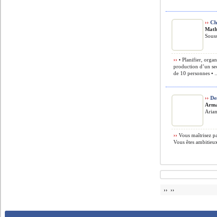
››
Che
Math
Souss
››
• Planifier, organ
production d’un sec
de 10 personnes • .
››
Des
Arma
Arian
››
Vous maîtrisez par
Vous êtes ambitieux
›› ››