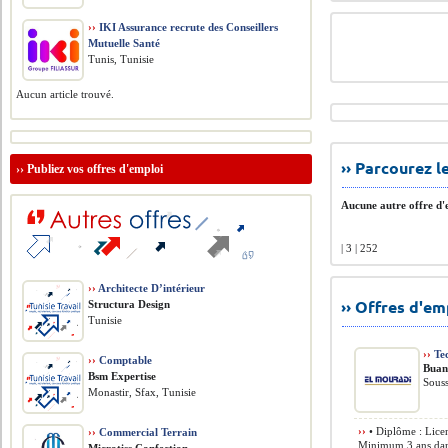
››
IKI Assurance recrute des Conseillers
Mutuelle Santé
Tunis, Tunisie
Aucun article trouvé.
›› Parcourez 
››
Publiez vos offres d'emploi
Aucune autre offre d'e
| 3 | 252
››
Architecte D’intérieur
›› Offres d'e
Structura Design
Tunisie
››
Tec
››
Comptable
Buan
Bsm Expertise
Souss
Monastir, Sfax, Tunisie
››
• Diplôme : Licen
››
Commercial Terrain
Minimum 3 ans dans 