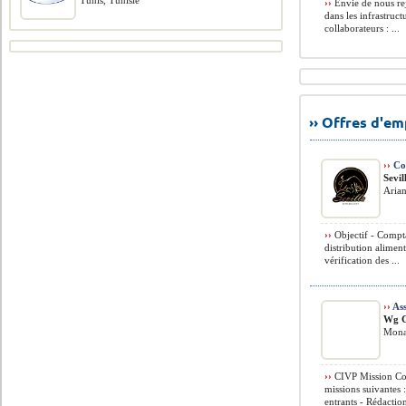
Tunis, Tunisie
››
Envie de nous re
dans les infrastruc
collaborateurs : ...
›› Offres d'e
››
Co
Sevi
Arian
››
Objectif - Compta
distribution aliment
vérification des ...
››
Ass
Wg C
Monas
››
CIVP Mission Con
missions suivantes 
entrants - Rédaction