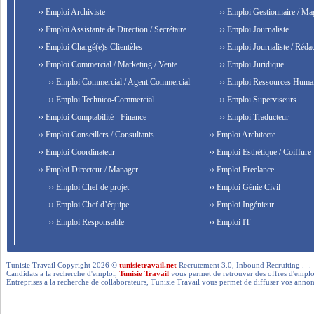
›› Emploi Archiviste
›› Emploi Gestionnaire / Ma
›› Emploi Assistante de Direction / Secrétaire
›› Emploi Journaliste
›› Emploi Chargé(e)s Clientèles
›› Emploi Journaliste / Rédac
›› Emploi Commercial / Marketing / Vente
›› Emploi Juridique
›› Emploi Commercial / Agent Commercial
›› Emploi Ressources Huma
›› Emploi Technico-Commercial
›› Emploi Superviseurs
›› Emploi Comptabilité - Finance
›› Emploi Traducteur
›› Emploi Conseillers / Consultants
›› Emploi Architecte
›› Emploi Coordinateur
›› Emploi Esthétique / Coiffure
›› Emploi Directeur / Manager
›› Emploi Freelance
›› Emploi Chef de projet
›› Emploi Génie Civil
›› Emploi Chef d’équipe
›› Emploi Ingénieur
›› Emploi Responsable
›› Emploi IT
Tunisie Travail Copyright 2026 ©
tunisietravail.net
Recrutement 3.0, Inbound Recruiting .- .-.. --- 
Candidats a la recherche d'emploi,
Tunisie Travail
vous permet de retrouver des offres d'emploi 
Entreprises a la recherche de collaborateurs, Tunisie Travail vous permet de diffuser vos annon