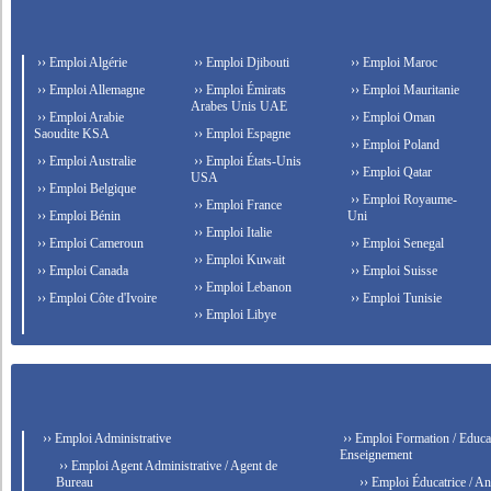
›› Emploi Algérie
›› Emploi Djibouti
›› Emploi Maroc
›› Emploi Allemagne
›› Emploi Émirats
›› Emploi Mauritanie
Arabes Unis UAE
›› Emploi Arabie
›› Emploi Oman
Saoudite KSA
›› Emploi Espagne
›› Emploi Poland
›› Emploi Australie
›› Emploi États-Unis
›› Emploi Qatar
USA
›› Emploi Belgique
›› Emploi Royaume-
›› Emploi France
›› Emploi Bénin
Uni
›› Emploi Italie
›› Emploi Cameroun
›› Emploi Senegal
›› Emploi Kuwait
›› Emploi Canada
›› Emploi Suisse
›› Emploi Lebanon
›› Emploi Côte d'Ivoire
›› Emploi Tunisie
›› Emploi Libye
›› Emploi Administrative
›› Emploi Formation / Educat
Enseignement
›› Emploi Agent Administrative / Agent de
Bureau
›› Emploi Éducatrice / An