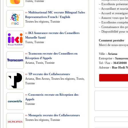
Tunis, Tunisie
– Excellente présenta
– Accueillant et souri
››
Multinational MC recrute Bilingual Sales
– Accueil et renseigne
Representatives French / English
– Assurez vous que les
Toutes les régions, Tunisie
– Excellentes compéte
– Connaissance des pro
– Disponibilité pour tr
››
IKI Assurance recrute des Conseillers
Mutuelle Santé
Comment postuler
Tunis, Tunisie
Merci de nous envoyer
››
Transcom recrute des Conseillers en
Ville ›
Ariana
Réception d’Appels
Entreprise ›
Samarons
Ariana, Tunis, Tunisie
Tel / Fax ›
36450000
Adresse ›
Rue Hedi N
››
TP recrute des Collaborateurs
Ariana, Ben Arous, Toutes les régions, Tunis,
Tunisie
››
Concentrix recrute en Réception des
Appels
Tunisie
››
Monoprix recrute des Collaborateurs
Toutes les régions, Tunisie