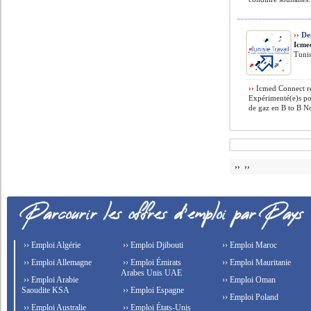
››
Des
Icme
Tunis
››
Icmed Connect re
Expérimenté(e)s pou
de gaz en B to B No
›› ››
›› Emploi Algérie
›› Emploi Djibouti
›› Emploi Maroc
›› Emploi Allemagne
›› Emploi Émirats
›› Emploi Mauritanie
Arabes Unis UAE
›› Emploi Arabie
›› Emploi Oman
Saoudite KSA
›› Emploi Espagne
›› Emploi Poland
›› Emploi Australie
›› Emploi États-Unis