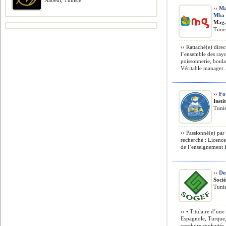
Nabeul, Tunisie
››
Man
Mba
Maga
Tunis
››
Rattaché(e) direc
l’ensemble des ray
poissonnerie, boulan
Véritable manager .
››
For
Insti
Tunis
››
Passionné(e) par 
recherché : Licenc
de l’enseignement E
››
Des
Soci
Tunis
››
• Titulaire d’une
Espagnole, Turque,
conduire souhaités. 