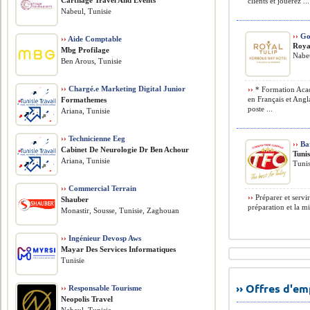
Carthage Travel And Events
clients et jouerez ...
Nabeul, Tunisie
››
Go
››
Aide Comptable
Roya
Mbg Profilage
Nabeu
Ben Arous, Tunisie
››
Chargé.e Marketing Digital Junior
››
* Formation Acad
en Français et Angl
Formathemes
poste ...
Ariana, Tunisie
››
Technicienne Eeg
››
Bar
Cabinet De Neurologie Dr Ben Achour
Tuni
Ariana, Tunisie
Tunis
››
Commercial Terrain
››
Préparer et servir
Shauber
préparation et la mi
Monastir, Sousse, Tunisie, Zaghouan
››
Ingénieur Devosp Aws
Mayar Des Services Informatiques
Tunisie
›› Offres d'e
››
Responsable Tourisme
Neopolis Travel