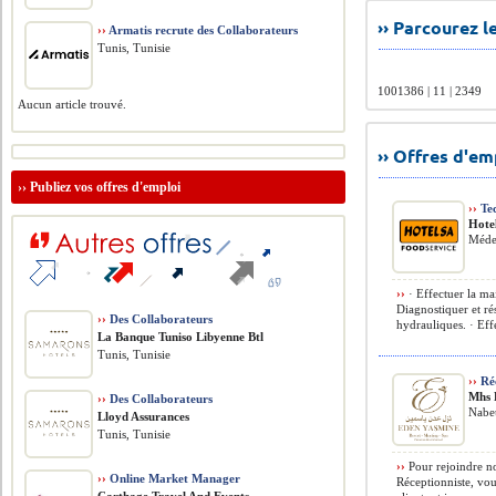
›› Parcourez 
››
Armatis recrute des Collaborateurs
Tunis, Tunisie
1001386 | 11 | 2349
Aucun article trouvé.
›› Offres d'e
››
Publiez vos offres d'emploi
››
Tec
Hote
Méde
››
· Effectuer la mai
Diagnostiquer et ré
››
Des Collaborateurs
hydrauliques. · Effe
La Banque Tuniso Libyenne Btl
Tunis, Tunisie
››
Réc
Mhs 
››
Des Collaborateurs
Nabeu
Lloyd Assurances
Tunis, Tunisie
››
Pour rejoindre no
››
Online Market Manager
Réceptionniste, vou