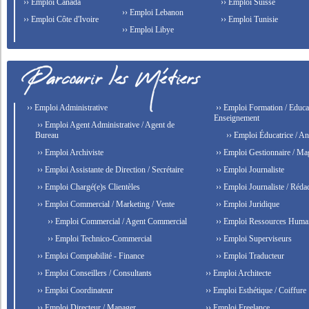
›› Emploi Canada
›› Emploi Suisse
›› Emploi Lebanon
›› Emploi Côte d'Ivoire
›› Emploi Tunisie
›› Emploi Libye
›› Emploi Administrative
›› Emploi Formation / Educat
Enseignement
›› Emploi Agent Administrative / Agent de
Bureau
›› Emploi Éducatrice / An
›› Emploi Archiviste
›› Emploi Gestionnaire / Ma
›› Emploi Assistante de Direction / Secrétaire
›› Emploi Journaliste
›› Emploi Chargé(e)s Clientèles
›› Emploi Journaliste / Rédac
›› Emploi Commercial / Marketing / Vente
›› Emploi Juridique
›› Emploi Commercial / Agent Commercial
›› Emploi Ressources Huma
›› Emploi Technico-Commercial
›› Emploi Superviseurs
›› Emploi Comptabilité - Finance
›› Emploi Traducteur
›› Emploi Conseillers / Consultants
›› Emploi Architecte
›› Emploi Coordinateur
›› Emploi Esthétique / Coiffure
›› Emploi Directeur / Manager
›› Emploi Freelance