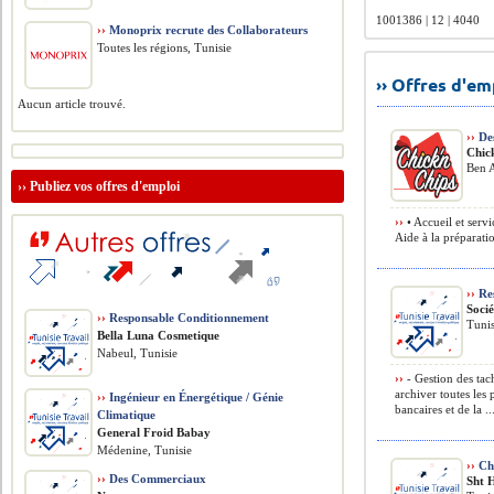
1001386 | 12 | 4040
››
Monoprix recrute des Collaborateurs
Toutes les régions, Tunisie
›› Offres d'e
Aucun article trouvé.
››
Des
Chic
Ben A
››
Publiez vos offres d'emploi
››
• Accueil et serv
Aide à la préparati
››
Res
Soci
››
Responsable Conditionnement
Tunis
Bella Luna Cosmetique
Nabeul, Tunisie
››
- Gestion des tach
archiver toutes les
››
Ingénieur en Énergétique / Génie
bancaires et de la ..
Climatique
General Froid Babay
Médenine, Tunisie
››
Che
››
Des Commerciaux
Sht 