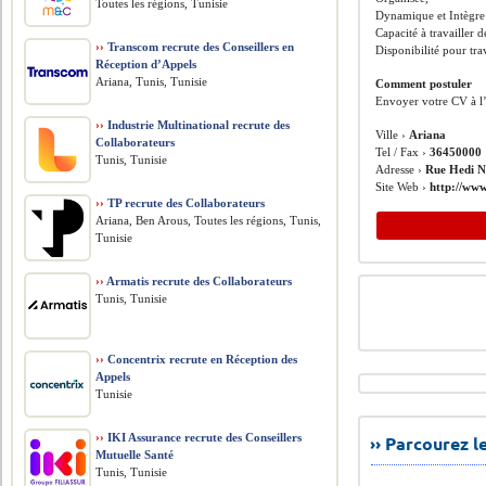
Toutes les régions, Tunisie
Dynamique et Intègre 
Capacité à travailler 
››
Transcom recrute des Conseillers en
Disponibilité pour trav
Réception d’Appels
Ariana, Tunis, Tunisie
Comment postuler
Envoyer votre CV à l
››
Industrie Multinational recrute des
Ville ›
Ariana
Collaborateurs
Tel / Fax ›
36450000
Tunis, Tunisie
Adresse ›
Rue Hedi N
Site Web ›
http://ww
››
TP recrute des Collaborateurs
Ariana, Ben Arous, Toutes les régions, Tunis,
Tunisie
››
Armatis recrute des Collaborateurs
Tunis, Tunisie
››
Concentrix recrute en Réception des
Appels
Tunisie
››
IKI Assurance recrute des Conseillers
›› Parcourez 
Mutuelle Santé
Tunis, Tunisie