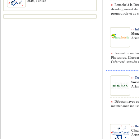
Sfax, Tunisie
››
Rattaché à la Di
développement du po
promouvoir et de c
››
Inf
Mona
Arian
››
Formation en desi
Photoshop, Illustra
Créativité, sens du d
››
Tec
Soci
Arian
››
Débutant avec co
maintenance industr
››
Des
Chez
Arian