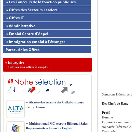
›› Les Concours de la fonction publiques
›› Offres des Secteurs Leaders
›› Offres IT
›› Administrative
›› Emploi Centre d'Appel
›› Immigration emploi à l'étranger
Parcourir les Offres
››
Entreprise
Publiez vos offres d'emploi
Samarons Hôtels recr
››
Altaservice recrute des Collaborateurs
Des Chefs de Rang
Tunis, Tunisie
Profil
Homme
Expérience minimum 
››
Multinational MC recrute Bilingual Sales
souhaitée Présentable,
Representatives French / English
Organisée,