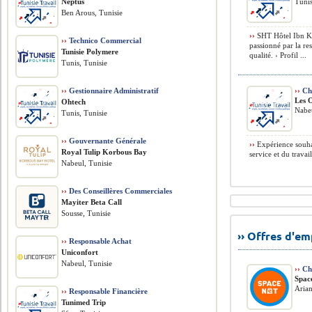
Neptus
Tunis
Ben Arous, Tunisie
››
SHT Hôtel Ibn Kh
››
Technico Commercial
passionné par la re
Tunisie Polymere
qualité. › Profil ...
Tunis, Tunisie
››
Gestionnaire Administratif
››
Che
Les 
Ohtech
Nabeu
Tunis, Tunisie
››
Gouvernante Générale
››
Expérience souhai
Royal Tulip Korbous Bay
service et du trava
Nabeul, Tunisie
››
Des Conseillères Commerciales
Mayiter Beta Call
Sousse, Tunisie
›› Offres d'e
››
Responsable Achat
Uniconfort
Nabeul, Tunisie
››
Ch
Spac
Arian
››
Responsable Financière
Tunimed Trip